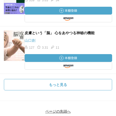
339
3.63
34
皮膚という「脳」 心をあやつる神秘の機能
山口創
127
3.31
11
もっと見る
ページの先頭へ