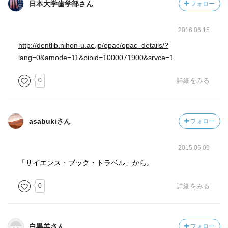
日本大学歯学部さん
フォロー
らかの原因と結果に還元できるという医学の考え方です。
しかし、この方法論は生体のように多くの因子が複雑にか
2016.06.15
らみあった系では単純すぎて逆に落とし穴に陥る可能性が
http://dentlib.nihon-u.ac.jp/opac/opac_details/?
あると思います。薬の副作用に見られるように、その効果
lang=0&amode=11&bibid=1000071900&srvce=1
も一対一の関係ではありません。
わたしたちの身体はひとつの「複雑系」です。些細な身体
0
詳細をみる
の異常が重大な病を引き起こすこともよくあります。そし
て、そういう場合の身体の異常と病との因果関係は、そう
簡単に答えがでるものではありません。
asabukiさん
フォロー
しかし私は、不運な事情で修士課程を終えて大学を離れる
2015.05.09
ことを余儀なくされました。自分は科学に縁がないのだろ
「サイエンス・ブック・トラベル」から。
うと、いっそのこと好きな美術や詩に関係のある仕事に就
ければと思い、深く考えもせず現在の勤務先に就職しまし
0
詳細をみる
た。物理化学も生物物理も関係のない歳月が一〇年あまり
流れました。気がつくと皮膚の研究者になっていて、その
研究で母校の京都大学から博士号も取得できました。さら
にアメリカの大学の皮膚科に留学する機会も得られまし
白黒羊さん
フォロー