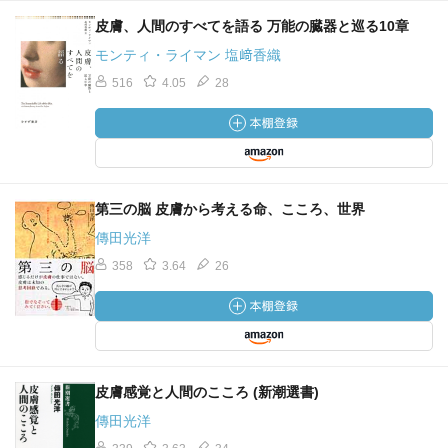
皮膚、人間のすべてを語る 万能の臓器と巡る10章
モンティ・ライマン 塩﨑香織
516
4.05
28
第三の脳 皮膚から考える命、こころ、世界
傳田光洋
358
3.64
26
皮膚感覚と人間のこころ (新潮選書)
傳田光洋