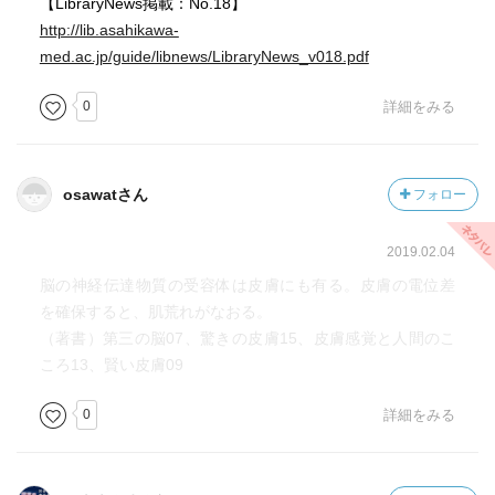
【LibraryNews掲載：No.18】
肝臓や腎臓を近親者から移植するというケースはよくあり
http://lib.asahikawa-
ます。まったくの他人からの心臓移植も前例があります。
med.ac.jp/guide/libnews/LibraryNews_v018.pdf
ところが皮膚は他人のものはまず移植できません。移植し
0
詳細をみる
てもすぐに剝がれ落ちてしまいます。
(最近、日本でも医学教育のなかに東洋医学を取り入れるこ
とが必須となりました。) 東洋医学が、その実効性が認め
osawatさん
フォロー
られながらも、なにやら怪しげなものと見なされている理
由は、その作用のメカニズムがよくわからないことである
2019.02.04
と思います。「気」だの「つぼ」だの「経絡」だの、はて
脳の神経伝達物質の受容体は皮膚にも有る。皮膚の電位差
は「陰陽五行説」だのと言っても、実態が何であるのかよ
を確保すると、肌荒れがなおる。
くわからない、明確な説明がなされていないところからも
（著書）第三の脳07、驚きの皮膚15、皮膚感覚と人間のこ
そう思われるのでしょう。
ころ13、賢い皮膚09
西洋医学の場合には精密な解剖学的知識がまずあって、胃
が痛いなら、そこにある潰瘍なり炎症なりを手当てする。
0
詳細をみる
心臓がちゃんと機能しているかどうか、心電図をとる、と
いうように一対一の対応が体系化されているのでわかりや
すい、ということがあります。言い換えれば、すべてが何