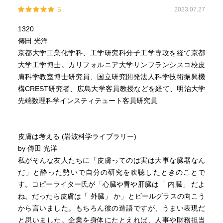
5
2023.07.27
1320
傳田 光洋
京都大学工業化学科、工学研究科分子工学専攻を経て京都
大学工学博士。カリフォルニア大学サンフランシスコ校皮
膚科学教室博士研究員、国立研究開発法人科学技術振興機
構CREST研究者、広島大学客員教授などを経て、明治大学
先端数理科学インスティテュート客員研究員
皮膚は考える (岩波科学ライブラリー)
by 傳田 光洋
私がそんな友人たちに「皮膚ってのは実は大事な臓器なん
だ」と酔った勢いで自分の研究を吹聴したときのことで
す。コピーライター氏が「心臓や胃や肝臓は「 内臓」 だよ
ね。だったら皮膚は「 外臓」 か」とビールグラスの向こう
から言いました。もちろん彼の造語ですが、うまい表現だ
と思いました。企業を身体にたとえれば、人事や財務担当