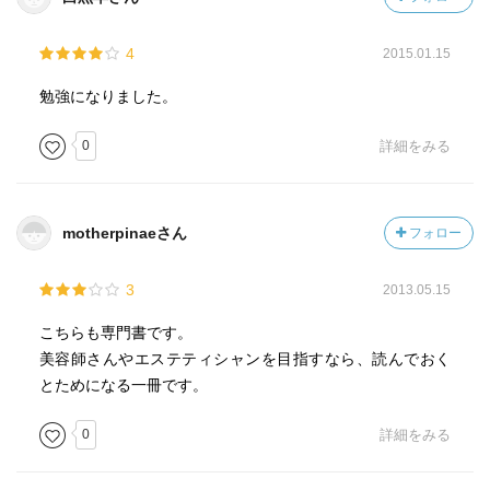
た。
4
2015.01.15
さらに岩波科学ライブラリーの中でも、そのタイトルが際
勉強になりました。
立って目を惹く『愛は脳を活性化する』(一九九六) という
松本博士の本の中で、海馬の中の情報の流れを光計測で視
0
詳細をみる
覚化する、という研究に魅了されました。
学生時代、濫読していたユングの心理学が思い出され、意
識とは別に、我々の心や身体に重大な影響力を持つ無意識
motherpinaeさん
フォロー
の存在を重く感じました。
3
2013.05.15
そのとき私は松本博士が現代医療の限界に気づいておられ
こちらも専門書です。
たこと、それに対して東洋医学の臨床面での効果の絶大な
美容師さんやエステティシャンを目指すなら、読んでおく
ることを身をもって感じました。そして、再び皮膚科学に
とためになる一冊です。
よる東洋医学の解釈の可能性について、初学者用の教科書
を開いたり、文献を集めたりし始めました。そして、その
0
詳細をみる
立場から再び自分のこれまでの研究を鳥瞰しなおす作業を
始めました。本書はその最初の一歩です。