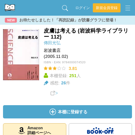
ログイン
新規会員登録
お待たせしました！「再読記録」が読書グラフに登場！
NEW
皮膚は考える (岩波科学ライブラリ
ー 112)
傳田光弘
岩波書店
(2005.11.02)
ISBN・EAN:
9784000074520
3.81
本棚登録:
251
人
感想:
26
件
本棚に登録する
Amazon
詳細ページへ