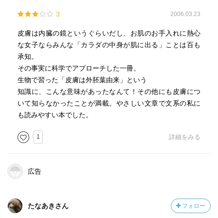
3
2006.03.23
皮膚は内臓の鏡というぐらいだし、お肌のお手入れに熱心
な女子ならみんな「カラダの中身が肌に出る」ことは百も
承知。
その事実に科学でアプローチした一冊。
生物で習った「皮膚は外胚葉由来」という
知識に、こんな意味があったなんて！その他にも皮膚につ
いて知らなかったことが満載。やさしい文章で文系の私に
も読みやすい本でした。
1
詳細をみる
広告
たなあきさん
フォロー