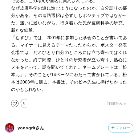
である。この考えが書名に集約されている。
なぜ皮膚科学の道に進むようになったのか。自分語りの部
分がある。その進路選択は必ずしもポジティブではなかっ
た。迷いに迷いながら、行き着いた先が皮膚科学の研究、
新たな鉱脈。
「むすび」では、2001年に参加した学会のことが書いてあ
る。マイナーに見えるテーマだったからか、ポスター発表
会場では、だれひとり自分のところには立ち寄ってはくれ
なかった。終了間際、ひとりの研究者が立ち寄り、熱心に
メモをとって、話を聞いてくれた。ネームプレートは「松
本元」。そのことが14ページにわたって書かれている。松
本は2003年に逝去。本書は、その松本先生に捧げたかった
のかもしれない。
0
詳細をみる
yonogritさん
フォロー