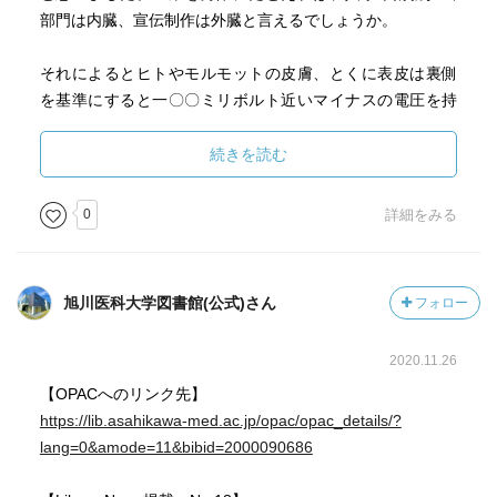
部門は内臓、宣伝制作は外臓と言えるでしょうか。
それによるとヒトやモルモットの皮膚、とくに表皮は裏側
を基準にすると一〇〇ミリボルト近いマイナスの電圧を持
っている、というのです。
続きを読む
他にも役立つ物質はないだろうかとさらに考えていた頃、
南フランスのサン・レミの街で開催される学会での招待講
0
詳細をみる
演を依頼されました。美術に詳しい方なら聞き覚えがある
街だと思います。アルルでのゴーギャンとの共同生活がう
まくいかず、やがて破綻の末、自分の耳を切り落とす、と
旭川医科大学図書館(公式)さん
フォロー
いう状態になった画家ゴッホが収容された精神病院のある
街です。ゴッホの代表作の一つ、「星月夜」はこの街で描
2020.11.26
かれました。
【OPACへのリンク先】
皮膚は実は免疫をつかさどる最前線の臓器であり、さらに
https://lib.asahikawa-med.ac.jp/opac/opac_details/?
は身体のホルモンのバランスにも影響していることが明ら
lang=0&amode=11&bibid=2000090686
かになってきました。