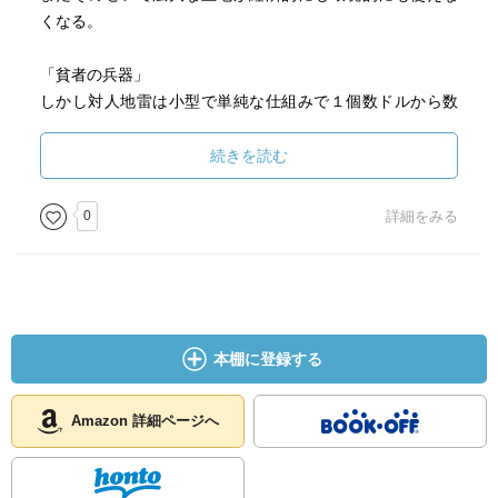
くなる。
「貧者の兵器」
しかし対人地雷は小型で単純な仕組みで１個数ドルから数
十ドルと安いため
流通しやすい。この特徴から地雷は貧者の兵器と呼ばれ
続きを読む
経済的に弱い国が予算をかけずに防衛線を守る手段として
重宝される。
0
詳細をみる
しかし戦争が終わってもほとんどが未記録のまま撤去され
ず残る。
だから地雷の被害は主に国境付近や市街地から遠いところ
で発生する。
また設置は低コストでも除去には高いコストがかかる。
本棚に登録する
一個の除去に、その地雷の作成費の100倍は費用がかかる。
また危険を伴う人力作業が一般的
Amazon 詳細ページへ
「悪魔の兵器」
またあえて死にいたらしめず苦しませるその特性(１人の被