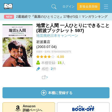
ログイン
新規会員登録
2週連続で『薬屋のひとりごと』17巻が1位！マンガランキング
NEW
地雷と人間 一人ひとりにできること
(岩波ブックレット 597)
地雷廃絶日本キャンペーン
岩波書店
(2003.07.04)
ISBN・EAN:
9784000092975
4.00
本棚登録:
15
人
感想:
2
件
本棚に登録する
Amazon
詳細ページへ