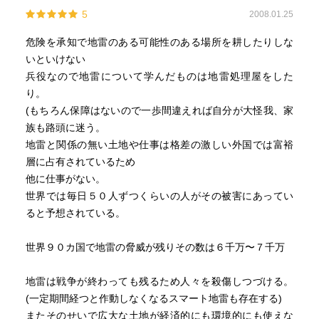
5
2008.01.25
危険を承知で地雷のある可能性のある場所を耕したりしな
いといけない
兵役なので地雷について学んだものは地雷処理屋をした
り。
(もちろん保障はないので一歩間違えれば自分が大怪我、家
族も路頭に迷う。
地雷と関係の無い土地や仕事は格差の激しい外国では富裕
層に占有されているため
他に仕事がない。
世界では毎日５０人ずつくらいの人がその被害にあってい
ると予想されている。
世界９０カ国で地雷の脅威が残りその数は６千万〜７千万
地雷は戦争が終わっても残るため人々を殺傷しつづける。
(一定期間経つと作動しなくなるスマート地雷も存在する)
またそのせいで広大な土地が経済的にも環境的にも使えな