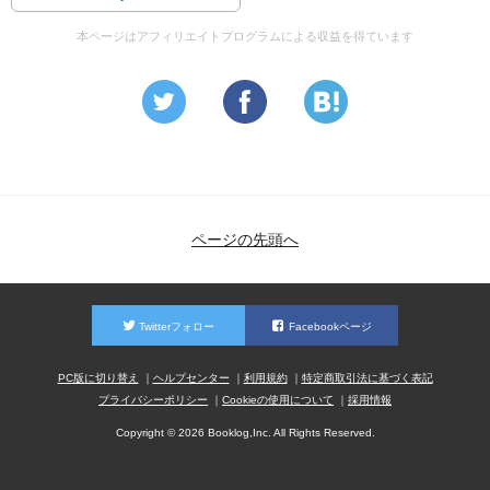
害が出れば介護者が４人必要。
またそれを見るものの戦意も喪失する)から悪魔の兵器と
本ページはアフィリエイトプログラムによる収益を得ています
も。
多くの地雷被災国は途上国で社会インフラが乏しいため病
院にもすぐには行けない、
また治療費を払える家庭も少ないし義足など買える家庭は
更に少ない。
そうして家庭不和や崩壊などにもおちいっていく‥
ページの先頭へ
地雷の除去は“軍事的除去”と“人道的除去”に分けられ
前者は軍事侵攻のための除去で突破口を開くため８０パー
セントほどが除去を目的。
Twitterフォロー
Facebookページ
後者はそこで人が暮らせる様にするため限りなく１００に
近い除去が目的となる。
PC版に切り替え
ヘルプセンター
利用規約
特定商取引法に基づく表記
プライバシーポリシー
Cookieの使用について
採用情報
しかしただ地雷を除去しても地元の有力者達がその土地の
Copyright © 2026 Booklog,Inc. All Rights Reserved.
権利を奪ったりすることもあるため権利問題をはっきりさ
せておく必要がある。