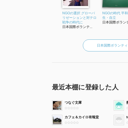
NGOの選択 グローバ
NGOの時代 平
リゼーションと対テロ
生・自立
戦争の時代に
日本国際ボランテ.
日本国際ボランテ...
日本国際ボランティ
最近本棚に登録した人
つなぐ文庫
カフェ＆カイロ有報堂
t