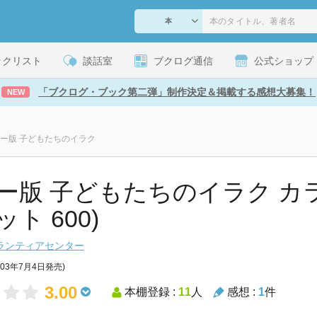
ックリスト
談話室
ブクログ通信
公式ショップ
「ブクログ・ブック第二弾」制作決定＆掲載する感想大募集！
NEW
ー版 子どもたちのイラク
ー版 子どもたちのイラク カラ
ト 600)
ランティアセンター
003年7月4日発売)
3.00
本棚登録 :
11
人
感想 :
1
件