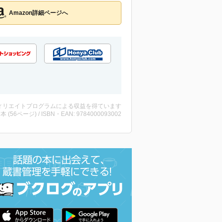
Amazon詳細ページへ
ィリエイトプログラムによる収益を得ています
 ・本 (56ページ) / ISBN・EAN: 9784000093002