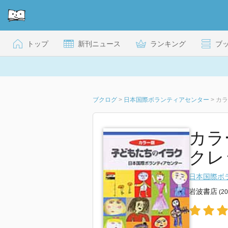
トップ
新刊ニュース
ランキング
ブ
ブクログ
>
日本国際ボランティアセンター
>
カラ
カラ
クレッ
日本国際ボ
岩波書店
(2