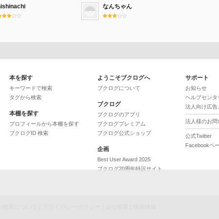
ishinachi
なんちゃん
本を探す
ようこそブクログへ
サポート
キーワードで検索
ブクログについて
お知らせ
タグから検索
ヘルプセンタ
ブクログ
法人向け広告
本棚を探す
ブクログのアプリ
法人様のお問
プロフィールから本棚を探す
ブクログプレミアム
ブクログID 検索
ブクログ公式ショップ
公式Twitter
Facebookペ
企画
Best User Award 2025
ブクログ20周年特設サイト
ieの使用について
|
プライバシーポリシー
|
会社概要
|
採用情報