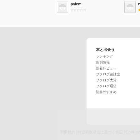
palem
n
本と出会う
ランキング
新刊情報
新着レビュー
ブクログ談話室
ブクログ大賞
ブクログ通信
読書のすすめ
利用規約
|
特定商取引法に基づく表記
|
Cook