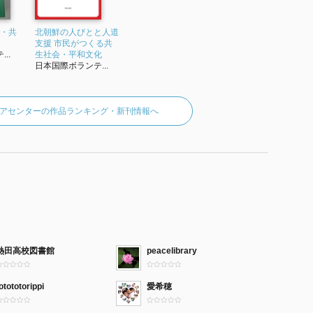
和・共
北朝鮮の人びとと人道
支援 市民がつくる共
..
生社会・平和文化
日本国際ボランテ...
アセンターの作品ランキング・新刊情報へ
熱田高校図書館
peacelibrary
otototorippi
愛希穂