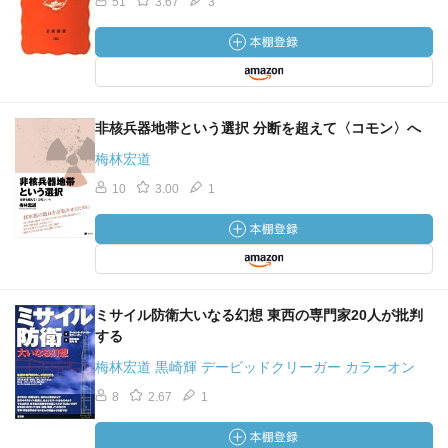
51
3.67
3
非核兵器地帯という選択 分断を超えて〈コモン〉へ
梅林宏道
10
3.00
1
ミサイル防衛大いなる幻想 東西の専門家20人が批判
する
梅林宏道 黒崎輝 デービッドクリーガー カラーオン
8
2.67
1