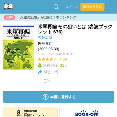
ログイン
新規会員登録
『永遠の記憶』が1位に！本ランキング
NEW
米軍再編 その狙いとは (岩波ブック
レット 676)
梅林宏道
岩波書店
(2006.05.30)
ISBN・EAN:
9784000093767
4.00
本棚登録:
21
人
感想:
1
件
本棚に登録する
Amazon
詳細ページへ