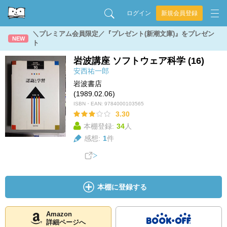
ログイン
新規会員登録
＼プレミアム会員限定／『プレゼント(新潮文庫)』をプレゼン
NEW
ト
岩波講座 ソフトウェア科学 (16)
安西祐一郎
岩波書店
(1989.02.06)
ISBN・EAN:
9784000103565
3.30
本棚登録:
34
人
感想:
1
件
本棚に登録する
Amazon
詳細ページへ