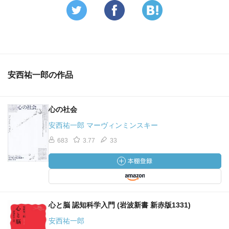
安西祐一郎の作品
心の社会
安西祐一郎 マーヴィンミンスキー
683
3.77
33
心と脳 認知科学入門 (岩波新書 新赤版1331)
安西祐一郎