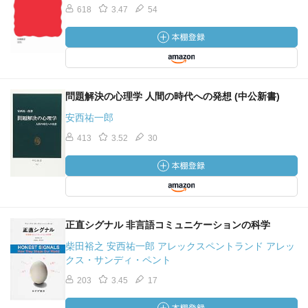
618
3.47
54
問題解決の心理学 人間の時代への発想 (中公新書)
安西祐一郎
413
3.52
30
正直シグナル 非言語コミュニケーションの科学
柴田裕之 安西祐一郎 アレックスペントランド アレッ
クス・サンディ・ペント
203
3.45
17