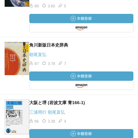
89
3.60
5
角川新版日本史辞典
朝尾直弘
87
3.78
7
大阪と堺 (岩波文庫 青166-1)
三浦周行 朝尾直弘
66
3.38
4