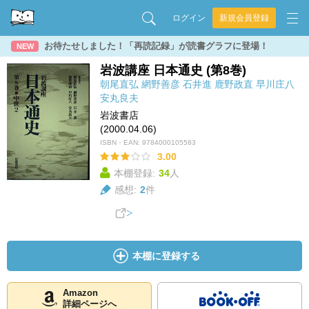
ログイン
新規会員登録
お待たせしました！「再読記録」が読書グラフに登場！
NEW
岩波講座 日本通史 (第8巻)
朝尾直弘
網野善彦
石井進
鹿野政直
早川庄八
安丸良夫
岩波書店
(2000.04.06)
ISBN・EAN:
9784000105583
3.00
本棚登録:
34
人
感想:
2
件
本棚に登録する
Amazon
詳細ページへ