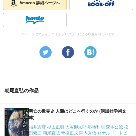
Amazon 詳細ページへ
本ページはアフィリエイトプログラムによる収益を得ています
朝尾直弘の作品
興亡の世界史 人類はどこへ行くのか (講談社学術文
庫)
福井憲彦 杉山正明 大塚柳太郎 応地利明 森本公誠 松
田素二 朝尾直弘 青柳正規 陣内秀信 ロナルド・トビ