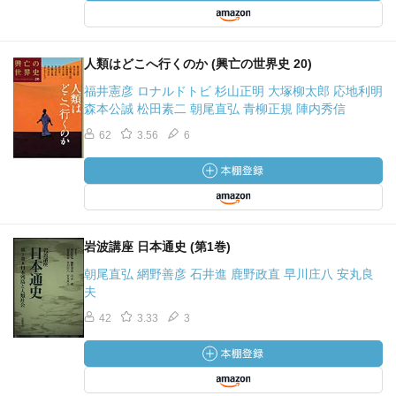
人類はどこへ行くのか (興亡の世界史 20)
福井憲彦 ロナルドトビ 杉山正明 大塚柳太郎 応地利明
森本公誠 松田素二 朝尾直弘 青柳正規 陣内秀信
62
3.56
6
岩波講座 日本通史 (第1巻)
朝尾直弘 網野善彦 石井進 鹿野政直 早川庄八 安丸良
夫
42
3.33
3