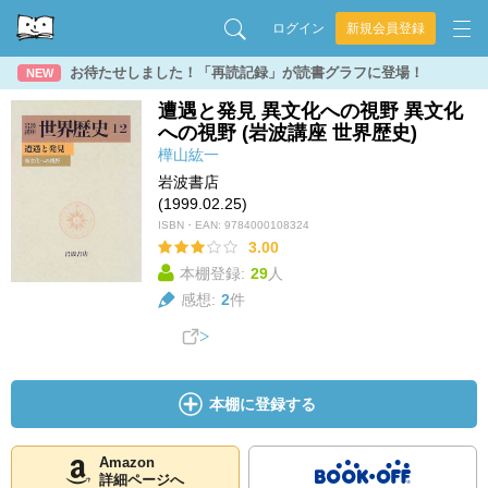
ログイン
新規会員登録
お待たせしました！「再読記録」が読書グラフに登場！
NEW
遭遇と発見 異文化への視野 異文化
への視野 (岩波講座 世界歴史)
樺山紘一
岩波書店
(1999.02.25)
ISBN・EAN:
9784000108324
3.00
本棚登録:
29
人
感想:
2
件
本棚に登録する
Amazon
詳細ページへ