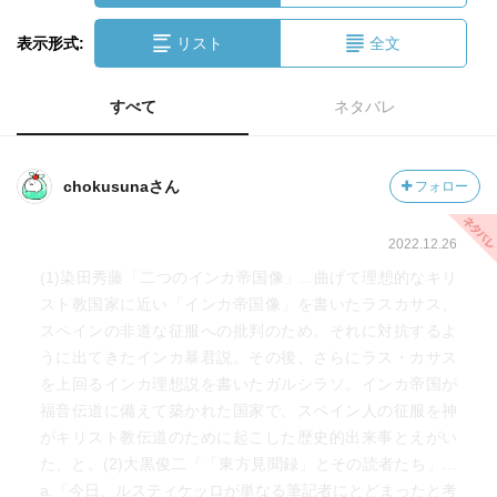
表示形式:
リスト
全文
すべて
ネタバレ
chokusunaさん
フォロー
2022.12.26
(1)染田秀藤「二つのインカ帝国像」...曲げて理想的なキリ
スト教国家に近い「インカ帝国像」を書いたラスカサス、
スペインの非道な征服への批判のため。それに対抗するよ
うに出てきたインカ暴君説。その後、さらにラス・カサス
を上回るインカ理想説を書いたガルシラソ。インカ帝国が
福音伝道に備えて築かれた国家で、スペイン人の征服を神
がキリスト教伝道のために起こした歴史的出来事とえがい
た、と。(2)大黒俊二「「東方見聞録」とその読者たち」…
a.「今日、ルスティケッロが単なる筆記者にとどまったと考