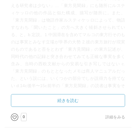
える研究者は少ない」…「東方見聞録」にも随所にルステ
ィケッロの他の作品と似た構成、描写が随所に。また、
「東方見聞録」は物語作家ルスティケッロによって、物語
すなわち「聞いたこと」の方へ大きく傾斜させられてい
る、と。b.定説。1.中国滞在を含めてマルコの東方行そのも
のは事実とみなす立場が学界の大勢 2.彼の東方旅行が現実
のものであると否をとわず「東方見聞録」の東方記述が、
同時代の他の記録と突き合わせてみても正確な事実を多く
含み、当時の西欧文献からの安易な引き写しではない c.
「東方見聞録」のもととなったメモは商人マニュアルだっ
た、という説には、いくつかの部分でしか説得力を持てな
い d.14c後半〜15c前半の「東方見聞録」の読者は事実をそ
れとして探求姿勢がみられない e.コロンブスは「東方見聞
録」を東方の事物の百科全書とみなしていた。商品関係の
続きを読む
書き込みが多い。 …といったあたりが興味を惹かれたと
ころ。出版から20年以上たったが、マルコ・ポーロ学、
0
詳細をみる
「東方見聞録」学はその後進展をみせたのだろうか。