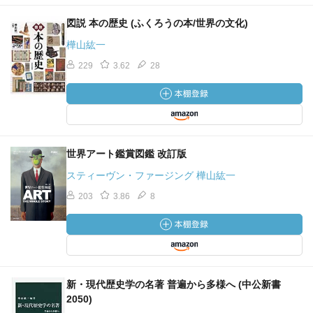
図説 本の歴史 (ふくろうの本/世界の文化)
樺山紘一
229
3.62
28
世界アート鑑賞図鑑 改訂版
スティーヴン・ファージング 樺山紘一
203
3.86
8
新・現代歴史学の名著 普遍から多様へ (中公新書
2050)