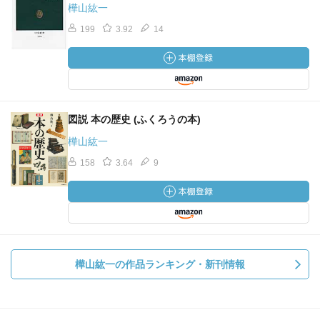
樺山紘一
199
3.92
14
図説 本の歴史 (ふくろうの本)
樺山紘一
158
3.64
9
樺山紘一の作品ランキング・新刊情報