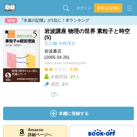
ログイン
新規会員登録
『永遠の記憶』が1位に！本ランキング
NEW
岩波講座 物理の世界 素粒子と時空
(5)
江口徹
今村洋介
岩波書店
(2005.04.26)
ISBN・EAN:
9784000111454
2.80
本棚登録:
27
人
感想:
2
件
本棚に登録する
Amazon
詳細ページへ