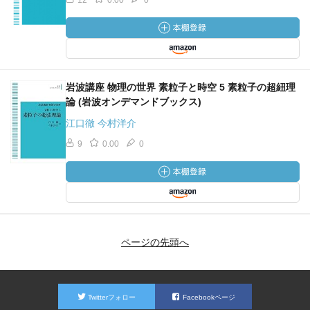
12
0.00
0
岩波講座 物理の世界 素粒子と時空 5 素粒子の超紐理
論 (岩波オンデマンドブックス)
江口徹 今村洋介
9
0.00
0
ページの先頭へ
Twitterフォロー
Facebookページ