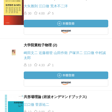
大矢雅則 江口徹 荒木不二洋
30
4.00
5
大学院素粒子物理 (2)
崎田文二 近藤都登 山田作衛 戸塚洋二 江口徹 中村誠
太郎
13
4.33
1
共形場理論 (岩波オンデマンドブックス)
江口徹 菅原祐二