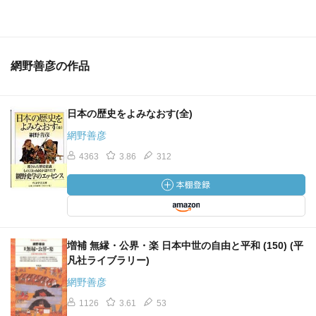
網野善彦の作品
日本の歴史をよみなおす(全)
網野善彦
4363
3.86
312
増補 無縁・公界・楽 日本中世の自由と平和 (150) (平
凡社ライブラリー)
網野善彦
1126
3.61
53