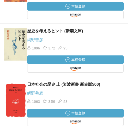
歴史を考えるヒント (新潮文庫)
網野善彦
1096
3.72
95
日本社会の歴史 上 (岩波新書 新赤版500)
網野善彦
1063
3.59
53