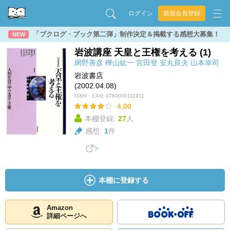
ログイン
新規会員登録
「ブクログ・ブック第二弾」制作決定＆掲載する感想大募集！
NEW
岩波講座 天皇と王権を考える (1)
網野善彦
樺山紘一
宮田登
安丸良夫
山本幸司
岩波書店
(2002.04.08)
ISBN・EAN:
9784000111911
4.00
本棚登録:
27
人
感想:
1
件
本棚に登録する
Amazon
詳細ページへ