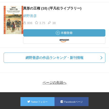
異形の王権 (10) (平凡社ライブラリー)
網野善彦
806
3.75
38
網野善彦の作品ランキング・新刊情報
ページの先頭へ
Twitterフォロー
Facebookページ