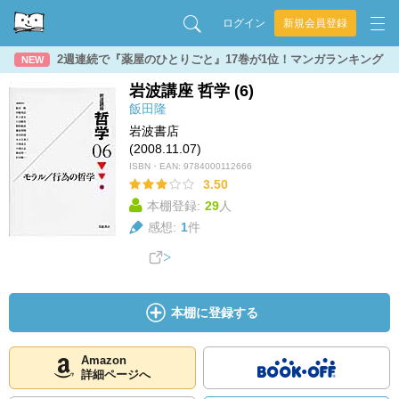
ログイン
新規会員登録
2週連続で『薬屋のひとりごと』17巻が1位！マンガランキング
NEW
岩波講座 哲学 (6)
飯田隆
岩波書店
(2008.11.07)
ISBN・EAN:
9784000112666
3.50
本棚登録:
29
人
感想:
1
件
本棚に登録する
Amazon
詳細ページへ