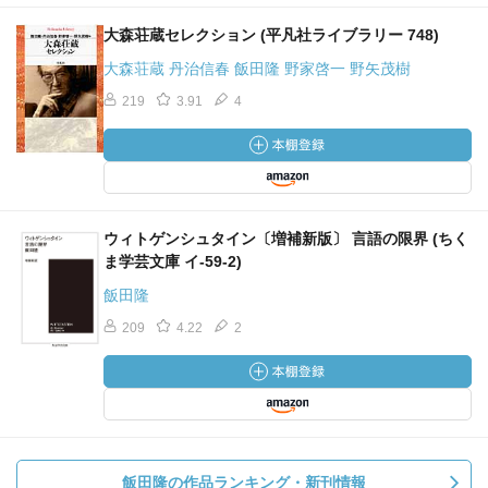
大森荘蔵セレクション (平凡社ライブラリー 748)
大森荘蔵 丹治信春 飯田隆 野家啓一 野矢茂樹
219
3.91
4
ウィトゲンシュタイン〔増補新版〕 言語の限界 (ちく
ま学芸文庫 イ-59-2)
飯田隆
209
4.22
2
飯田隆の作品ランキング・新刊情報