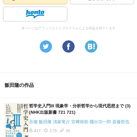
本ページはアフィリエイトプログラムによる収益を得ています
飯田隆の作品
哲学史入門III 現象学・分析哲学から現代思想まで (3)
(NHK出版新書 721 721)
谷徹 飯田隆 清家竜介 宮﨑裕助 國分功一郎 斎藤哲也
817
3.75
26