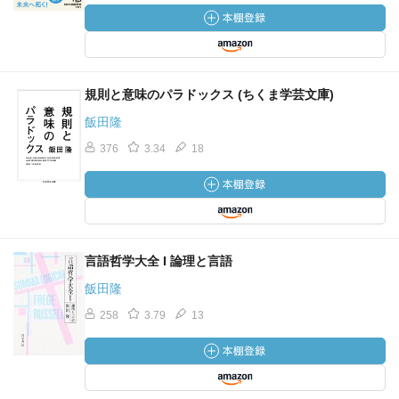
規則と意味のパラドックス (ちくま学芸文庫)
飯田隆
376
3.34
18
言語哲学大全 I 論理と言語
飯田隆
258
3.79
13