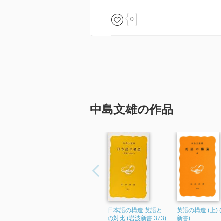
0
中島文雄の作品
日本語の構造 英語と
英語の構造 (上) 
の対比 (岩波新書 373)
新書)