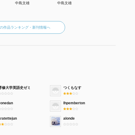
中島文雄
中島文雄
の作品ランキング・新刊情報へ
専修大学英語史ゼミ
つくもなす
yonedan
lhpemberton
ratettejun
alonde