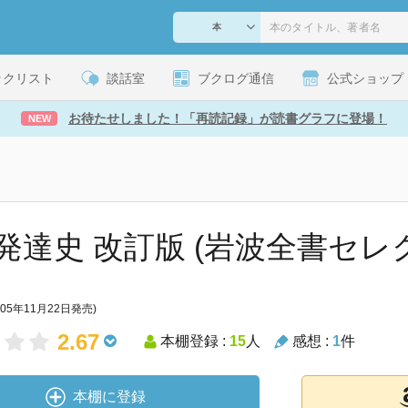
ックリスト
談話室
ブクログ通信
公式ショップ
お待たせしました！「再読記録」が読書グラフに登場！
NEW
発達史 改訂版 (岩波全書セレ
005年11月22日発売)
2.67
本棚登録 :
15
人
感想 :
1
件
本棚に登録