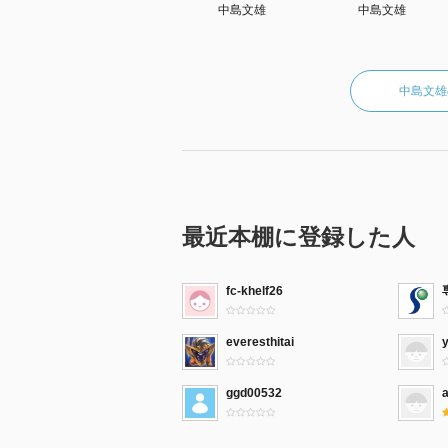
中島文雄
中島文雄
中島文雄
最近本棚に登録した人
fc-khelf26
everesthitai
ggd00532
a