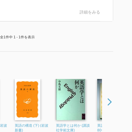
詳細をみる
全1件中 1 - 1件を表示
(岩波
英語の構造 (下) (岩波
英語学とは何か (講談
英語の構造〈下〉 (19
新書)
社学術文庫)
80年) (岩波新書)