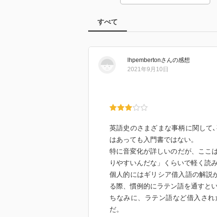
すべて
lhpemberton
さん
の感想
2021年9月10日
英語史のさまざまな事柄に関して
はあっても入門書ではない。
特に音変化が詳しいのだが、ここ
りやすいんだな」くらいで軽く読
個人的にはギリシア借入語の解説
る際、慣例的にラテン語を通すと
ちなみに、ラテン語など借入された言語
だ。