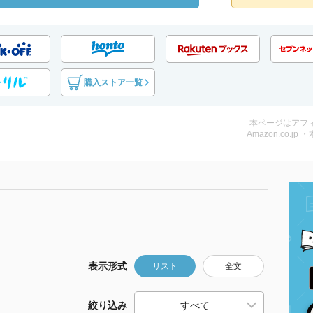
購入ストア一覧
本ページはアフ
Amazon.co.jp 
表示形式
リスト
全文
絞り込み