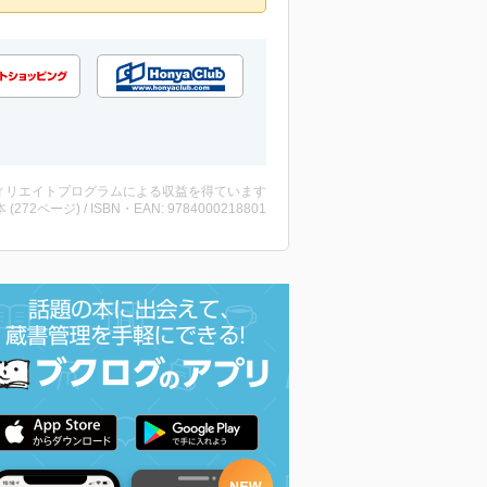
ィリエイトプログラムによる収益を得ています
・本 (272ページ) / ISBN・EAN: 9784000218801