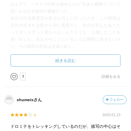
山を下り、ベネチアの町を眺めながら”永遠と瞬間”について
思いをはせる描写が素敵だった。
自分が日光東照宮や富士山頂上に行ったとき、この場所は
自分が生まれる前から同じ風景だし、自分が死んだあとだ
ってずっとずっと変わらないんだろうな、と感じたことを
思い出した。自分が今ここにいることは瞬間に過ぎないけ
ど、その場所の存在は永遠に続く。
続きを読む
3
詳細をみる
shumeisさん
フォロー
4
2020.01.23
ドロミテをトレッキングしているのだが、描写の中心はそ