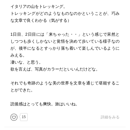
と。」
イタリアの山をトレッキング。
角田さんの作家としての信念と誠実さを感じる言葉であ
トレッキングがどのようなものなのかということが、巧み
る。
な文章で良くわかる（気がする）
本書では、料理上手な角田さんの描くイタリア料理の数々
1日目、2日目には「来ちゃった・・」という感じで呆然と
も魅力である。トレッキングの合間に体験したアグリツー
しつつも歩くしかないと覚悟を決めて歩いている様子なの
リズモ（自給自足の生活をしながら旅人を受け入れる）で
が、後半になるとすっかり落ち着いて楽しんでいるように
は、角田さんが作った料理を他のお客さんにそのまま出し
みえる。
てしまうおおらかなイタリア人にびっくりしたが、ストイ
凄いな、と思う。
ックな日本のスローフード活動と違い、ファーストフード
欲を言えば、写真がカラーだといいんだけどな。
も楽しみながら無理なくスローフードを実践する自然体の
生活がとても印象的だった。
それでも奇跡のような美の世界を文章を通じて堪能するこ
とができた。
読み終わった後は、無性にトレッキングに行きたくなる。
ヨーロッパアルプスとはいかないが、久しぶりに近所の里
読後感はとっても爽快。旅はいいね。
山にでも登ってみようかな。
15
詳細をみる