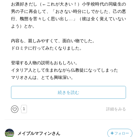
お酒好きだし（←これが大きい！）小学校時代の同級生の
男の子に再会して、「おさない時分にしでかした、己の悪
行、醜態を苦々しく思い出し…」（彼は全く覚えていない
よう）とか。
内容も、親しみやすくて、面白い物でした。
ドロミテに行ってみたくなりました。
登場する人物の説明もおもしろい。
イタリア人として生まれながら仏教徒になってしまった
マリオさんは、とても興味深い。
彼の気持ち、なんとなく共感します。
続きを読む
サッソディストリアは、第一次世界大戦でのオーストリア
軍の砦というところで、なにかが胸を突き刺しました失恋
1
詳細をみる
このトレッキング模様がNHKBSで放映されたそうで、
再放送してほしい、要チェックですね。
メイプルマフィンさん
フォロー