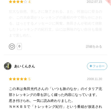
4
2012.07.15
壮大な自然、美しさに魅了される。また、何故山に登るの
か、この大命題がトレッキングの過程の中で明らかにされ
る。はっとするメッセージに興奮。角田さんが初めて体験
したトレッキングの紀行文。山には興味のない自分も最後
まで楽しめた。
0
詳細をみる
あいくんさん
フォロー
5
2008.11.30
この本は角田光代さんの「いつも旅のなか」のイタリア北
部トレッキングの章を詳しく綴った内容になっています。
惹き付けられ、一気に読み終わりました。
ＮＨＫＢＳで「トレッキング紀行」という番組が放送され