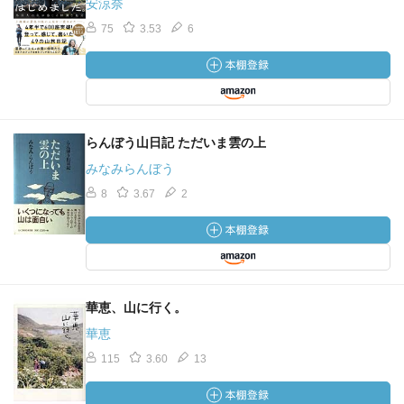
安涼奈
75
3.53
6
らんぼう山日記 ただいま雲の上
みなみらんぼう
8
3.67
2
華恵、山に行く。
華恵
115
3.60
13