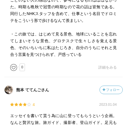
ことのない人の感想なので、参考になるものはほぼなかっ
た。時期も晩秋で冠雪の時期なので花の話は皆無である。
同行したNHKスタッフを含めて、仕事という名目でドロミ
テをこういう形で歩けるなんて羨ましい。
・この旅では、はじめて見る景色、地球にいることを忘れ
てしまいそうな景色、グロテスクで生々しさを覚える景
色、そのいちいちに私はたじろき、自分のうちにそれと見
合う言葉を見つけられず、戸惑っている
0
詳細をみる
熊本 ててんごさん
フォロー
4
2023.01.04
エッセイを書いて貰う為に山に登ってもらうという企画。
なんと贅沢な旅。旅ガイド、撮影者、登山ガイド。足元も