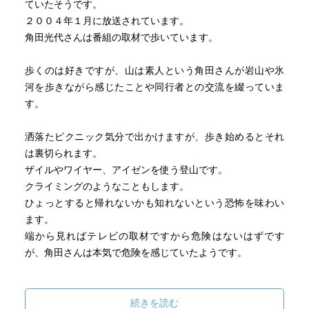
ていたそうです。
２００４年１月に放送されています。
角田光代さんは番組の取材で歩いています。
歩くのは好きですが、山は素人という角田さんが岩山や氷
河を歩きながら感じたことや同行者との交流を綴っていま
す。
洒落たピクニック気分で出かけますが、歩き始めるとそれ
は裏切られます。
ザイルやワイヤー、アイゼンを使う登山です。
クライミングのようなこともします。
ひょっとすると帰れないかも知れないという恐怖を味わい
ます。
端から見ればテレビの取材ですから危険はないはずです
が、角田さんは本気で危険を感じていたようです。
「こわい」と「危ない」は違うとガイドさんが言い、本質
をつくセリフに角田さんは唸ります。
続きを読む