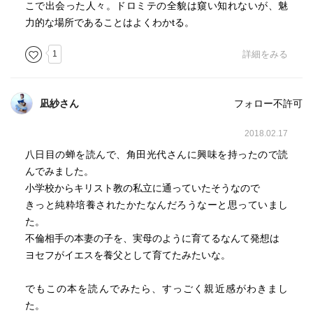
こで出会った人々。ドロミテの全貌は窺い知れないが、魅
力的な場所であることはよくわかtる。
1
詳細をみる
凪紗さん
フォロー不許可
2018.02.17
八日目の蝉を読んで、角田光代さんに興味を持ったので読
んでみました。
小学校からキリスト教の私立に通っていたそうなので
きっと純粋培養されたかたなんだろうなーと思っていまし
た。
不倫相手の本妻の子を、実母のように育てるなんて発想は
ヨセフがイエスを養父として育てたみたいな。
でもこの本を読んでみたら、すっごく親近感がわきまし
た。