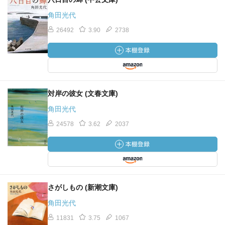
角田光代
26492
3.90
2738
対岸の彼女 (文春文庫)
角田光代
24578
3.62
2037
さがしもの (新潮文庫)
角田光代
11831
3.75
1067