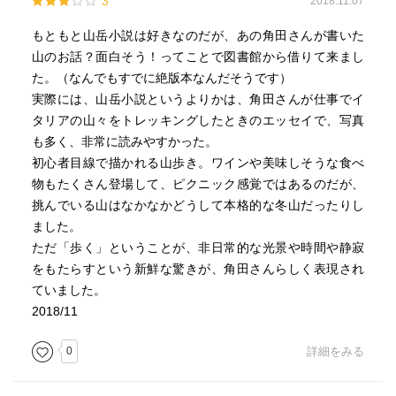
3
2018.11.07
もともと山岳小説は好きなのだが、あの角田さんが書いた
山のお話？面白そう！ってことで図書館から借りて来まし
た。（なんでもすでに絶版本なんだそうです）
実際には、山岳小説というよりかは、角田さんが仕事でイ
タリアの山々をトレッキングしたときのエッセイで、写真
も多く、非常に読みやすかった。
初心者目線で描かれる山歩き。ワインや美味しそうな食べ
物もたくさん登場して、ピクニック感覚ではあるのだが、
挑んでいる山はなかなかどうして本格的な冬山だったりし
ました。
ただ「歩く」ということが、非日常的な光景や時間や静寂
をもたらすという新鮮な驚きが、角田さんらしく表現され
ていました。
2018/11
0
詳細をみる