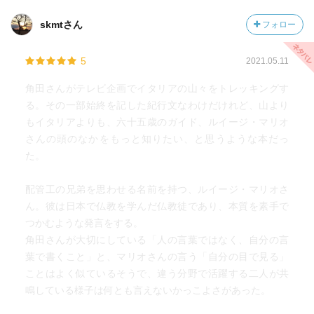
skmtさん
フォロー
5
2021.05.11
角田さんがテレビ企画でイタリアの山々をトレッキングす
る。その一部始終を記した紀行文なわけだけれど、山より
もイタリアよりも、六十五歳のガイド、ルイージ・マリオ
さんの頭のなかをもっと知りたい、と思うような本だっ
た。
配管工の兄弟を思わせる名前を持つ、ルイージ・マリオさ
ん。彼は日本で仏教を学んだ仏教徒であり、本質を素手で
つかむような発言をする。
角田さんが大切にしている「人の言葉ではなく、自分の言
葉で書くこと」と、マリオさんの言う「自分の目で見る」
ことはよく似ているそうで、違う分野で活躍する二人が共
鳴している様子は何とも言えないかっこよさがあった。