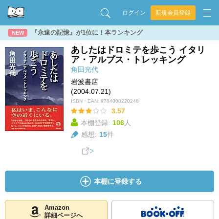
ログイン
新規会員登録
『永遠の記憶』が1位に！本ランキング
NEW
あしたはドロミテを歩こう イタリ
ア・アルプス・トレッキング
角田光代
岩波書店
(2004.07.21)
ISBN・EAN:
9784000220248
3.57
本棚登録:
106
人
感想:
15
件
本棚に登録する
Amazon
詳細ページへ