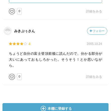
こわくてもザイルで確保されていれば危なくはないわけで
す。
0
詳細をみる
角田さんはドロミテで生活する人たちの自然体な生き方に
共感を寄せます。
みきぷぅさん
フォロー
角田さんは「私は山頂から見た素晴らしい景色を表す言葉
4
2005.10.24
を知らない」とか「自分の言葉以上のものに出会ってい
る」と正直に語っています。
ちょうど自分の富士登頂前後に読んだので、分かる部分が
大いにあっておもしろかった。そうそう！とか思いなが
「みんなで山を登って降りて食事をすると親近感が生まれ
ら。
る、楽しさもおいしさも全然違う、これは人と関わること
のシンプルな根本なのではないか」と角田さんは言いま
0
詳細をみる
す。
山を歩くことと書くことは似ている、山と禅は似ている、
と言います。
私が山を歩き、ミクシイを通じて文章を書き、最近はサボ
本棚に登録する
っていますが座禅に通うことにも共通点がありそうです。