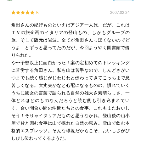
5
2007.02.24
角田さんの紀行ものといえばアジア一人旅、だが、これは
ＴＶの旅企画のイタリアの登山もの、しかもグループの
旅。そして版元は岩波。全てが角田さんっぽくないのでど
うよ…とずっと思ってたのだが、今回ようやく図書館で借
りられた。
や〜予想以上に面白かった！案の定初めてのトレッキング
に苦労する角田さん。私も山は苦手なので、しんどさがい
つまでも続く感じがじわじわと伝わってきてこっちまで息
苦しくなる。大丈夫かなと心配になるものの、慣れていく
うちに彼女の言葉で語られる自然の雄大さ素晴らしさ、一
体どれほどのものなんだろうと読む側も引き込まれてい
く。合い間合い間の仲間たちとの食事、これもまたおいし
そう！そりゃイタリアだものと思うなかれ。登山後の山小
屋で皆と囲む食事は山で採れた自然の恵み。雪山で飲む本
格的エスプレッソ。そんな環境だからこそ、おいしさがび
しびし伝わってくるようだ。