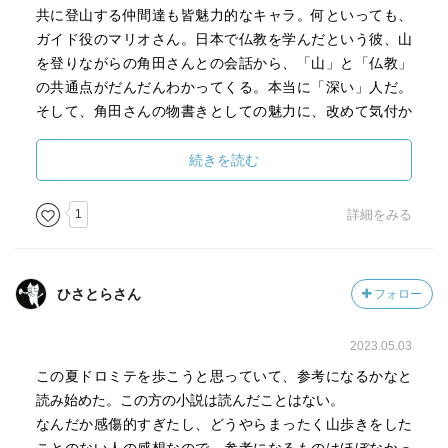
共に登山する仲間達も皆魅力的なキャラ。何といっても、
ガイド役のマリオさん。日本で仏教を学んだという彼、山
を登りながらの角田さんとの会話から、「山」と「仏教」
の共通点がだんだんわかってくる。本当に「深い」人だ。
そして、角田さんの物書きとしての魅力に、改めて気付か
された。
「この目で見なければその世界は存在しないのと同じこと
続きを読む
だし、その世界を自分の言葉にできなければ獲得したこと
にならない。登山者がその気持ちを説明できないまま頂上
1
詳細をみる
を目指すように、書き続けることで私も言葉を捜していく
のだと思う。」
自然と向き合うことで、確実に彼女は一皮むけたんだなと
ひさとらさん
フォロー
感じた。ＴＶの放送、見たかったな〜。
2023.05.03
この夏ドロミテを歩こうと思っていて、参考になるかなと
読み始めた。この方の小説は読んだことはない。
なんだか感傷的すぎたし、どうやらまったく山歩きをした