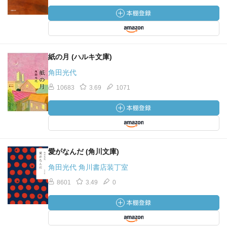
紙の月 (ハルキ文庫)
角田光代
10683
3.69
1071
愛がなんだ (角川文庫)
角田光代 角川書店装丁室
8601
3.49
0