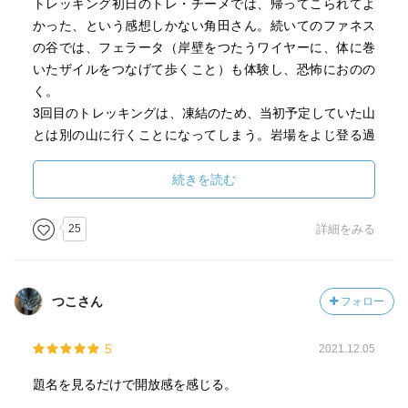
トレッキング初日のトレ・チーメでは、帰ってこられてよ
かった、という感想しかない角田さん。続いてのファネス
の谷では、フェラータ（岸壁をつたうワイヤーに、体に巻
いたザイルをつなげて歩くこと）も体験し、恐怖におのの
く。
3回目のトレッキングは、凍結のため、当初予定していた山
とは別の山に行くことになってしまう。岩場をよじ登る過
酷なルートに、「このまま私を置いていってください…」
と心の中で叫ぶ角田さん。
続きを読む
初心者にとってはかなりハードなトレッキングだが、大き
な滝のある景観に、先に進みたいという気持ちが抑えられ
25
詳細をみる
ず、山頂では言葉に表すことのできないほどのインパクト
を受ける。
そして最終日。日本で仏教を学んだ僧侶でもある登山ガイ
つこさん
フォロー
ドのマリオさんに、禅と登山とは似ている、と聞いた角田
さんは、登山と自分自身の「書くこと」に対する姿勢との
5
2021.12.05
共通点にも気づく。
「人の言葉を使わないこと。人から見聞きしたものを安易
題名を見るだけで開放感を感じる。
に信じないこと。自分の手で触れ、自分の目で見るこ