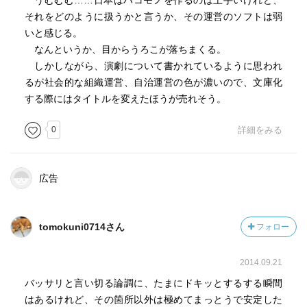
うむむむ……日本はハコモノを作るのは上手いけれど、
うおー、長くなった。
それをどのように扱うかと言うか、その運営のソフトは弱
そしてちょい批判的になってしまった。
いと感じる。
悪い本ではありません。念のため。
なんというか、目からうろこが落ちまくる。
しかしながら、演劇について書かれているように思われ
るが社会的な組織運営、自治運営の色が濃いので、文庫化
する際にはタイトルを変えたほうが売れそう。
0
詳細をみる
広告
tomokuni0714さん
フォロー
2014.09.21
バッサリと言い切る論調に、たまにドキッとするする瞬間
はあるけれど、その箇所以外は極めてまっとうで安定した