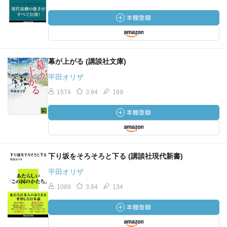
幕が上がる (講談社文庫)
平田オリザ
1574
3.94
169
下り坂をそろそろと下る (講談社現代新書)
平田オリザ
1089
3.64
134