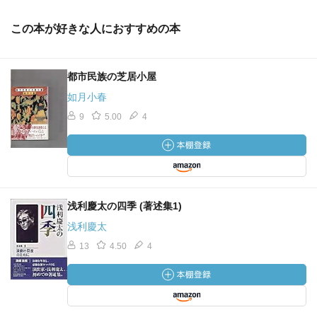
この本が好きな人におすすめの本
都市民族の芝居小屋
如月小春
9
5.00
4
浅利慶太の四季 (著述集1)
浅利慶太
13
4.50
4