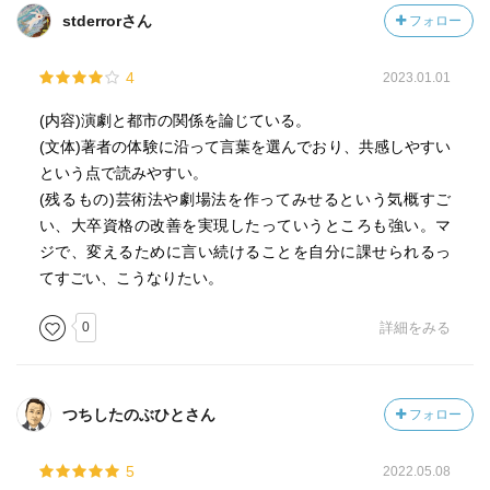
stderrorさん
フォロー
4
2023.01.01
(内容)演劇と都市の関係を論じている。
(文体)著者の体験に沿って言葉を選んでおり、共感しやすい
という点で読みやすい。
(残るもの)芸術法や劇場法を作ってみせるという気概すご
い、大卒資格の改善を実現したっていうところも強い。マ
ジで、変えるために言い続けることを自分に課せられるっ
てすごい、こうなりたい。
0
詳細をみる
つちしたのぶひとさん
フォロー
5
2022.05.08