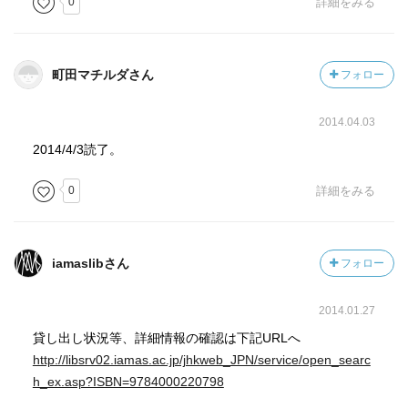
0
詳細をみる
町田マチルダさん
フォロー
2014.04.03
2014/4/3読了。
0
詳細をみる
iamaslibさん
フォロー
2014.01.27
貸し出し状況等、詳細情報の確認は下記URLへ
http://libsrv02.iamas.ac.jp/jhkweb_JPN/service/open_searc
h_ex.asp?ISBN=9784000220798