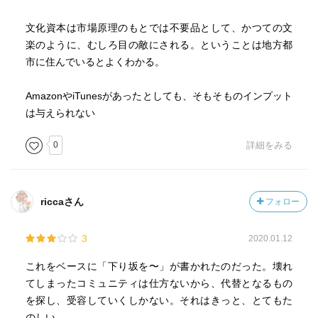
された形態。②制度化された形態。資格など。③身体化さ
れた形態。①、②は、お金の力や本人の努力でなんとかな
文化資本は市場原理のもとでは不要品として、かつての文
る。③身体化されたもの、礼儀作法、言葉使い、センス、
楽のように、むしろ目の敵にされる。ということは地方都
美的性向は、子供の頃からの経験として積み重ねられるも
市に住んでいるとよくわかる。
のだ。
東大生の文化資本の２極文化の問題。東大生になるには裕
AmazonやiTunesがあったとしても、そもそものインプット
福な家庭でないと無理という客観的事実。如何なの優秀な
は与えられない
子が、そこに飛び込んで、コンプレックスを感じてしまう
0
詳細をみる
ほどの差があるということだ。結局「努力したら負け」と
いう厳然たる事実。最近は、「親ガチャ」という言葉で語
られる。
文化格差をどう是正するのか？を考察する。
riccaさん
フォロー
1990年代以降、これまでの日本の強固な地縁・血縁型の
社会、企業における社員旅行、社員慰安会、年功序列、企
3
2020.01.12
業年金などのシステムが崩壊することになった。いわゆる
「無縁社会」である。
これをベースに「下り坂を〜」が書かれたのだった。壊れ
それに対して、排除する論理でなく、社会的な包摂が求め
てしまったコミュニティは仕方ないから、代替となるもの
られ、それが文化によるものになる。
を探し、受容していくしかない。それはきっと、とてもた
阪神大震災、東関東大震災などを経験した中での社会包
のしい。