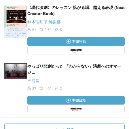
〈現代演劇〉のレッスン 拡がる場、越える表現 (Next
Creator Book)
鈴木理映子 編集部
61
3.60
5
やっぱり悲劇だった 「わからない」演劇へのオマー
ジュ
三浦基
27
4.00
2