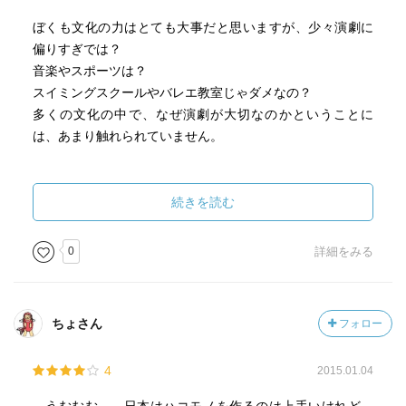
ぼくも文化の力はとても大事だと思いますが、少々演劇に
偏りすぎでは？
音楽やスポーツは？
スイミングスクールやバレエ教室じゃダメなの？
多くの文化の中で、なぜ演劇が大切なのかということに
は、あまり触れられていません。
あと、1章の半分以上が、橋本大阪市長の文楽問題への批判
です。
続きを読む
個人攻撃本か？と驚きました。
頭に来るのは分かりますが、書くところはもっと選んだ方
0
詳細をみる
がよいと思います。
文化行政の事例紹介や、文化保険の提案などは楽しく読め
ちょさん
フォロー
ました。
30000円のオペラが、保険で9000円で観れたらステキ。
4
2015.01.04
真ん中すぎたあたりから面白くなります。