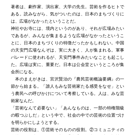
著者は、劇作家、演出家、大学の先生。芸術を作るヒトで
ある。読みながら、気がついたのは、日本のまちづくりに
は、広場がなかったということだ。
神社やお寺には、境内というのがあり、それが広場みたい
であるが、みんなが集まるような広場がなかったというこ
とに、日本のまちづくりの特徴だったかもしれない。中国
の天安門広場なんぞは、実に大きく、人が集まれる。軍事
パレードに使われるが、天安門事件みたいなことも起こし
た。広場は実に、重要だ。日本は公会堂というところが集
会所になる。
本のまえがきは、宮沢賢治の『農民芸術概論要綱』の一
節から始まる。「誰人もみな芸術家たる感受をなせ」とい
う農民への呼びかけについて考察している。人は、みな芸
術家なんだ。
「芸術なんて必要ない」「あんなものは、一部の特権階級
の暇つぶしだ」という中で、社会の中での芸術の位置づけ
を明らかにしようとする。
芸術の役割は、①芸術そのものの役割。②コミュニティの