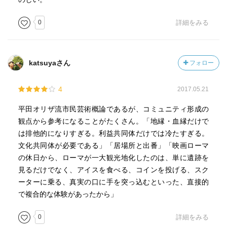
摂による復興というのが必要にもかかわらず、そのことが
0
詳細をみる
十分になされない。心の救済がないというあり方が大きな
問題だとも指摘する。
著者は、劇場法に関わってきたので、そのことを意識し
て書かれている。日本には文化ホールがたくさんあるが、
katsuyaさん
フォロー
それが有効に使われていない。またその管理する人たち
も、文化を愛していない人もいる。そういうことは、変え
4
2017.05.21
る必要がある。もっと必要なことは、劇場が、創造と発信
の場になることをだという。
平田オリザ流市民芸術概論であるが、コミュニティ形成の
この本を読みながら、あまり考えていなかった部分に光
観点から参考になることがたくさん。「地縁・血縁だけで
が当てられて、なるほどなぁと思うことが多かった。ヨー
は排他的になりすぎる。利益共同体だけでは冷たすぎる。
ロッパの劇を中心とした文化政策と日本の置かれている劇
文化共同体が必要である」「居場所と出番」「映画ローマ
の状況の格差は日本が今の時代に適応できないような気も
の休日から、ローマが一大観光地化したのは、単に遺跡を
した。創造の場を作ることが必要であり、創造する人材を
見るだけでなく、アイスを食べる、コインを投げる、スク
育成することの方がもっと重要だと感じた。文化による社
ーターに乗る、真実の口に手を突っ込むといった、直接的
会包摂ができる社会が必要だ。
で複合的な体験があったから」
0
詳細をみる