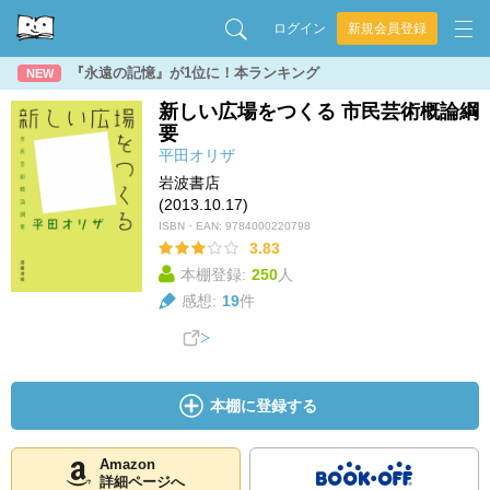
ログイン
新規会員登録
『永遠の記憶』が1位に！本ランキング
NEW
新しい広場をつくる 市民芸術概論綱
要
平田オリザ
岩波書店
(2013.10.17)
ISBN・EAN:
9784000220798
3.83
本棚登録:
250
人
感想:
19
件
本棚に登録する
Amazon
詳細ページへ