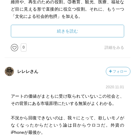
維持や、再生のための役割。③教育、観光、医療、福祉な
ど目に見える形で直接的に役立つ役割。それに、もう一つ
「文化による社会的包摂」を加える。
「女川の獅子舞」から、共同体の在り方を考察する。農
業は、農作業の中に、共同作業があり、そしてお祭りがあ
続きを読む
る。地域ごとに、神社をベースにした祭りが、ライフスタ
イルに弾みをつけていた。日本的なモデルは、集団という
0
詳細をみる
チームプレーの良さが発揮されていた。稲作文化なんだろ
うね。
著者は、2012年の大阪の橋下府知事が、文楽を生まれて
レレレさん
フォロー
初めて観劇し、「つまらない。二度と観に行かない」と言
って、文楽への補助金をカットする。まぁ。橋下らしい勘
2020.11.01
違い行為だ。
それは、世界遺産のバーミヤンの遺跡をタリバンが破壊
アートの価値がまともに受け取られていないこの社会と、
した行為に似ているという。
その背景にある市場原理にたいする無策がよくわかる。
個人が「つまらない」「わからない」ということで、知事
が伝統芸能を絶やすことがいいのか？という問いかけもあ
不況から回復できないのは、我々にとって、欲しいモノが
って、芸術のあり様を問う。
なくなったからだという論は目からウロコだ。外資の
文化資本は、三つの形態に分類されるという。①客体化
iPhoneが最後か。