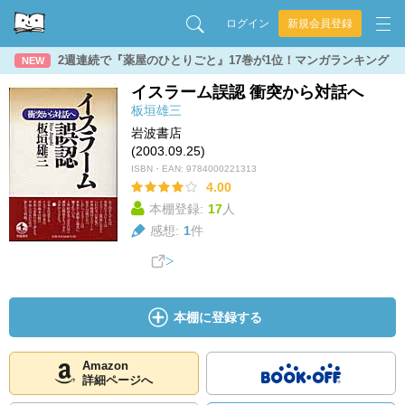
ログイン
新規会員登録
2週連続で『薬屋のひとりごと』17巻が1位！マンガランキング
NEW
イスラーム誤認 衝突から対話へ
板垣雄三
岩波書店
(2003.09.25)
ISBN・EAN:
9784000221313
4.00
本棚登録:
17
人
感想:
1
件
本棚に登録する
Amazon
詳細ページへ