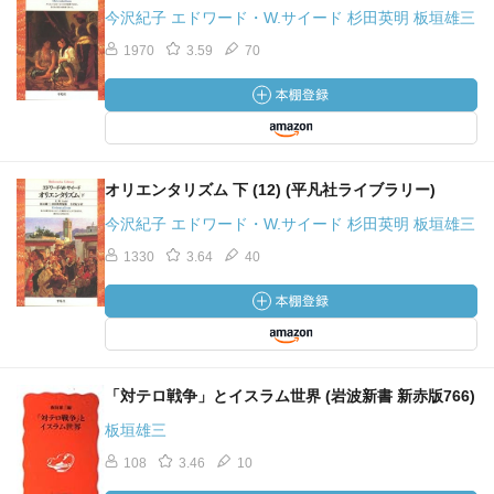
今沢紀子 エドワード・W.サイード 杉田英明 板垣雄三
1970
3.59
70
オリエンタリズム 下 (12) (平凡社ライブラリー)
今沢紀子 エドワード・W.サイード 杉田英明 板垣雄三
1330
3.64
40
「対テロ戦争」とイスラム世界 (岩波新書 新赤版766)
板垣雄三
108
3.46
10