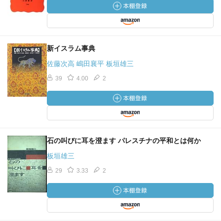
新イスラム事典
佐藤次高 嶋田襄平 板垣雄三
39
4.00
2
石の叫びに耳を澄ます パレスチナの平和とは何か
板垣雄三
29
3.33
2