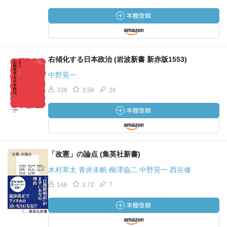
右傾化する日本政治 (岩波新書 新赤版1553)
中野晃一
338
3.58
26
「改憲」の論点 (集英社新書)
木村草太 青井未帆 柳澤協二 中野晃一 西谷修
146
3.72
7