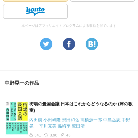
本ページはアフィリエイトプログラムによる収益を得ています
中野晃一の作品
街場の憂国会議 日本はこれからどうなるのか (犀の教
室)
内田樹 小田嶋隆 想田和弘 高橋源一郎 中島岳志 中野
晃一 平川克美 孫崎享 鷲田清一
341
3.96
43