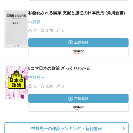
私物化される国家 支配と服従の日本政治 (角川新書)
中野晃一
92
3.75
4
8コマ日本の政治 ざっくりわかる
中野晃一
66
3.00
3
中野晃一の作品ランキング・新刊情報