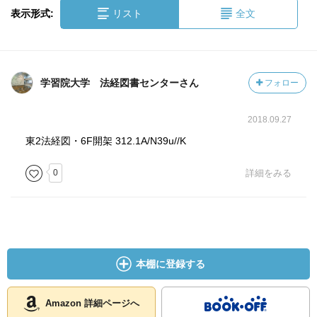
表示形式:
リスト
全文
学習院大学 法経図書センターさん
フォロー
2018.09.27
東2法経図・6F開架 312.1A/N39u//K
0
詳細をみる
本棚に登録する
Amazon 詳細ページへ