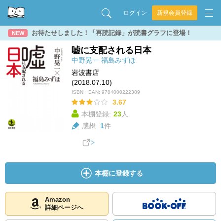
ログイン
新規会員登録
お待たせしました！「再読記録」が読書グラフに登場！
NEW
嘘に支配される日本
中野晃一
福島みずほ
岩波書店
(2018.07.10)
ISBN・EAN:
9784000222389
3.67
本棚登録:
23
人
感想:
1
件
本棚に登録する
Amazon
詳細ページへ