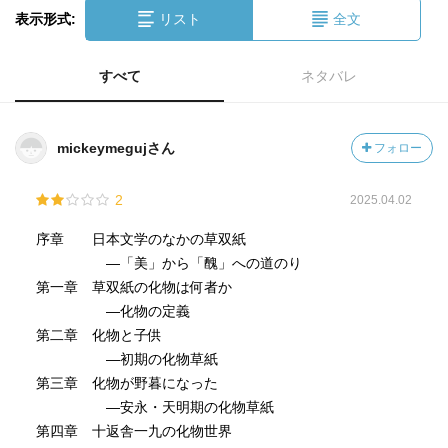
表示形式:
リスト
全文
すべて
ネタバレ
mickeymegujさん
フォロー
2
2025.04.02
序章 日本文学のなかの草双紙
―「美」から「醜」への道のり
第一章 草双紙の化物は何者か
―化物の定義
第二章 化物と子供
―初期の化物草紙
第三章 化物が野暮になった
―安永・天明期の化物草紙
第四章 十返舎一九の化物世界