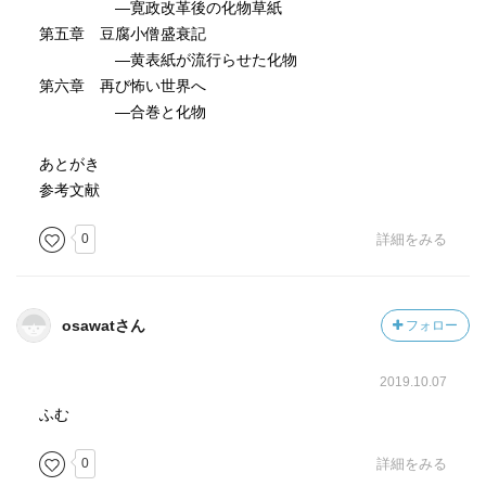
―寛政改革後の化物草紙
第五章 豆腐小僧盛衰記
―黄表紙が流行らせた化物
第六章 再び怖い世界へ
―合巻と化物
あとがき
参考文献
0
詳細をみる
osawatさん
フォロー
2019.10.07
ふむ
0
詳細をみる