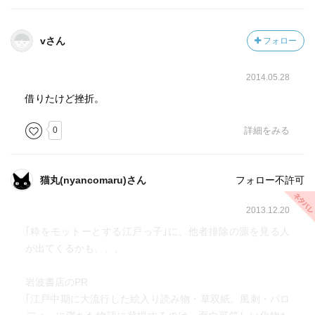
vさん
フォロー
2014.05.28
借りたけど挫折。
0
詳細をみる
猫丸(nyancomaru)さん
フォロー不許可
2013.12.20
｢粋をモットーとする江戸っ子｣に、他者排除の源を見る人
が出てくるかも、、、
岩波書店のPR
｢江戸中期に大流行した絵入り読み物・草双紙。風刺・パロ