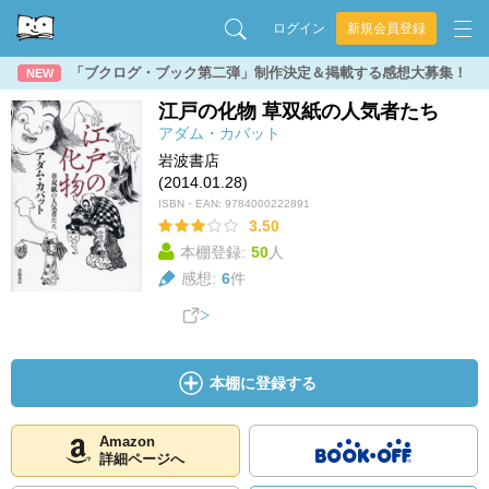
ログイン
新規会員登録
「ブクログ・ブック第二弾」制作決定＆掲載する感想大募集！
NEW
江戸の化物 草双紙の人気者たち
アダム・カバット
岩波書店
(2014.01.28)
ISBN・EAN:
9784000222891
3.50
本棚登録:
50
人
感想:
6
件
本棚に登録する
Amazon
詳細ページへ