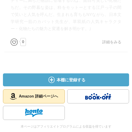
ディーに満ちた物語に登場するのは、面白可笑しい化物た
ちだ。その野暮な姿は、粋をモットーとする江戸っ子の間
で笑いと人気を呼んだ。生まれも育ちもNYながら、日本文
学研究一筋のカバット先生が、草双紙の人気キャラクタ
ー・化物たちの魅力と変遷を解き明かす。｣
0
詳細をみる
本棚に登録する
Amazon 詳細ページへ
本ページはアフィリエイトプログラムによる収益を得ています