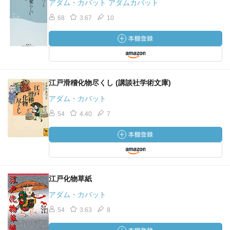
アダム・カバット アダムカバット
68
3.67
10
江戸滑稽化物尽くし (講談社学術文庫)
アダム・カバット
54
4.40
7
江戸化物草紙
アダム・カバット
54
3.63
8