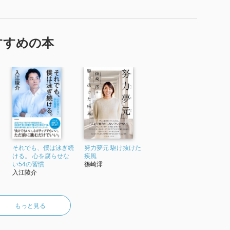
すすめの本
それでも、僕は泳ぎ続
努力夢元 駆け抜けた
ける。 心を腐らせな
疾風
い54の習慣
篠崎澪
入江陵介
もっと見る