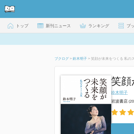
トップ
新刊ニュース
ランキング
ブ
ブクログ
>
鈴木明子
>
笑顔が未来をつくる 私の
笑顔
鈴木明子
岩波書店
(2