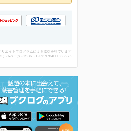
ィリエイトプログラムによる収益を得ています
・本 (176ページ) / ISBN・EAN: 9784000222976