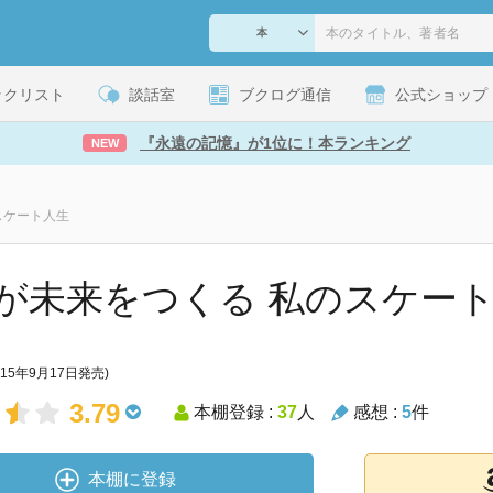
ックリスト
談話室
ブクログ通信
公式ショップ
『永遠の記憶』が1位に！本ランキング
NEW
スケート人生
が未来をつくる 私のスケー
015年9月17日発売)
3.79
本棚登録 :
37
人
感想 :
5
件
本棚に登録