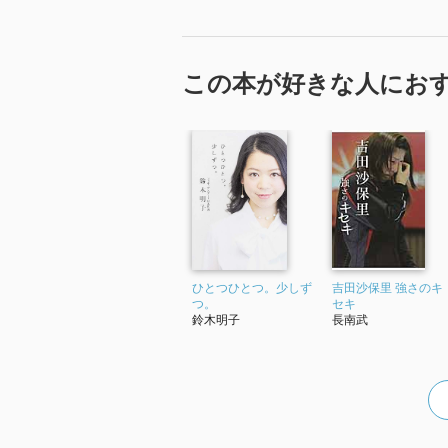
この本が好きな人にお
ひとつひとつ。少しず
吉田沙保里 強さのキ
つ。
セキ
鈴木明子
長南武