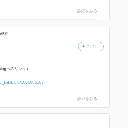
詳細をみる
の感想
フォロー
alogへのリンク）
pac_link/bibid/1001086107
詳細をみる