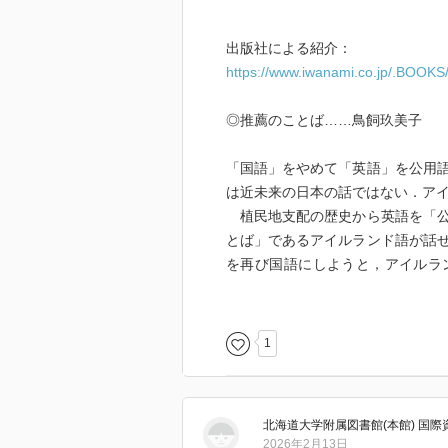
出版社による紹介：
https://www.iwanami.co.jp/.BOOKS
◎推薦のことば……鳥飼玖美子
「国語」をやめて「英語」を公用
は近未来の日本の話ではない．ア
植民地支配の歴史から英語を「公
とば」であるアイルランド語が話
を再び国語にしようと，アイルラ
語」，英語は「第二公用語」であ
そのようなアイルランドの言語を
読むと，「英語」を第二公用語と
1
材育成」政策を推進して日本人の
いては英語による専門講義を増や
否応なく脳裏に浮かぶ．特に背筋
北海道大学附属図書館(本館) 国
の素朴な気持ちが，言語を「価値
2026年2月13日