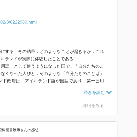
/02/8/0222980.html
語にする．その結果，どのようなことが起きるか．これ
イルランドが実際に体験したことである．
用語」として使うようになった国で，「自分たちのこ
せなくなった人びと．そのような「自分たちのことば」
ンド政府は「アイルランド語が国語であり，第一公用
ると憲法で定め，二言語使用の国家を目指している．
巡る歴史と社会の現実をつぶさに検証している本書を
する提案がなされた過去を持ち，昨今は「グローバル人
詳細をみる
英語力を高めることを教育の中心的課題とし，大学にお
すなど英語使用を主軸にしようとしている日本の現状が
が寒くなるのは，「我が子には英語を」という親として
際資料図書展示
さん
の感想
評価」して「順位づけ」することに繋がり，このような