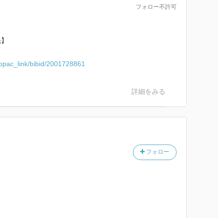
交替を引き起こしたアイルランドの実態である．
フォロー不許可
のない恵まれた環境が日本にもたらしたのは，言語に
如ではないか．日本人にとっての「自分たちのことば」
こそ，本書を多くの読者に熟読していただきたい．
先】
016.7.10）：
c/opac_link/bibid/2001728861
60710/lif1607100018-n1.html
詳細をみる
2016.8.14）：
DGKKZO06037450T10C16A8MY6000/
フォロー