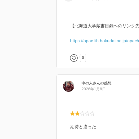
「ありふれた社会的行為」が言語
日本語という母語を奪われた経験
対する畏敬の念の悲しいまでの欠
である日本語の将来を考える為に
【北海道大学蔵書目録へのリンク
◎斎藤兆史さんによる書評（産経新聞2
https://opac.lib.hokudai.ac.jp/opa
http://www.sankei.com/life/news/1
0
◎黒田龍之助さんによる書評（日経新聞
http://www.nikkei.com/article/
中の人
さん
の感想
2026年1月8日
期待と違った