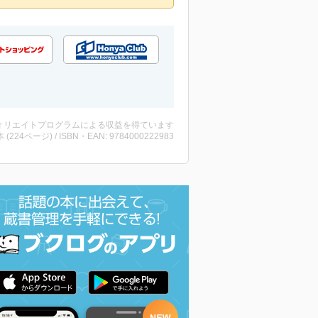
ィリエイトプログラムによる収益を得ています
・本 (224ページ) / ISBN・EAN: 9784000222983