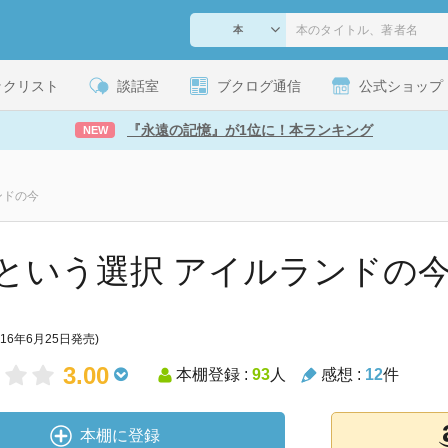
ックリスト
談話室
ブクログ通信
公式ショップ
『永遠の記憶』が1位に！本ランキング
NEW
ンドの今
という選択 アイルランドの
016年6月25日発売)
3.00
本棚登録 :
93
人
感想 :
12
件
本棚に登録