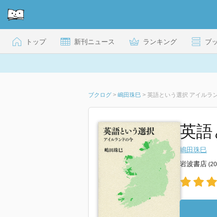
トップ
新刊ニュース
ランキング
ブ
ブクログ
>
嶋田珠巳
>
英語という選択 アイルラ
英語
嶋田珠巳
岩波書店
(2