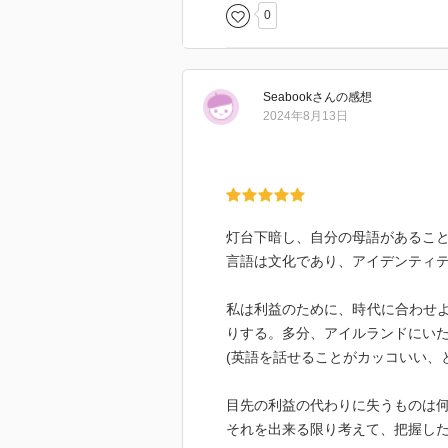
0
Seabook
さん
の感想
2024年8月13日
灯台下暗し、自分の母語があるこ
言語は文化であり、アイデンティ
私は利益のために、時代に合わせ
りする。多分、アイルランドにい
(英語を話せることがカッコいい、
目先の利益の代わりに失うものは
それを出来る限り考えて、把握し