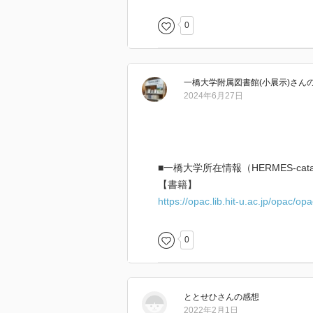
0
一橋大学附属図書館(小展示)
さん
2024年6月27日
■一橋大学所在情報（HERMES-cat
【書籍】
https://opac.lib.hit-u.ac.jp/opac/o
0
ととせひ
さん
の感想
2022年2月1日