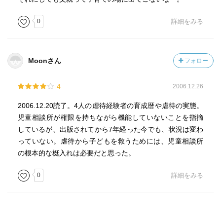
出来ることはないのでしょうか。これは、私たち子育て世
代が課せられた使命なのではないかと思います。
0
詳細をみる
マスコミや世間の声は、虐待という行為そのものの結果だ
けにフォーカスし、問題を矮小化させ、親に罰を与えるこ
Moonさん
フォロー
とばかりに熱を上げていますが、わたしたちが虐待の問題
を考える時には、虐待してしまう親へのケアや共感の気持
4
2006.12.26
ちを持てない限り、何も前に進めないと思います。
2006.12.20読了。4人の虐待経験者の育成暦や虐待の実態。
この本が出版されたのは1999年ですが、それから四半世紀
児童相談所が権限を持ちながら機能していないことを指摘
ほど経った今2025年になっても、この本の内容は古臭いと
しているが、出版されてから7年経った今でも、状況は変わ
いう風には感じられず、状況は変わっていない様に思いま
っていない。虐待から子どもを救うためには、児童相談所
す。
の根本的な梃入れは必要だと思った。
どうか少しずつでも、これからの世界が変わっていってく
0
詳細をみる
れることを願います。