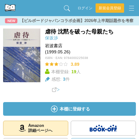
ログイン
新規会員登録
【ビルボードジャパンコラボ企画】2026年上半期話題作を考察
NEW
虐待 沈黙を破った母親たち
保坂渉
岩波書店
(1999.05.26)
ISBN・EAN:
9784000225038
3.89
本棚登録:
19
人
感想:
3
件
本棚に登録する
Amazon
詳細ページへ