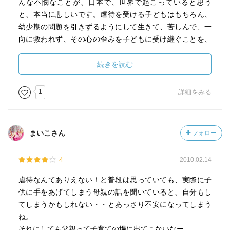
んな不憫なことが、日本で、世界で起こっていると思う
と、本当に悲しいです。虐待を受ける子どもはもちろん、
幼少期の問題を引きずるようにして生きて、苦しんで、一
向に救われず、その心の歪みを子どもに受け継ぐことを、
まるで運命付けられてしまっているような親たちのことを
思うと、どうしようもなく虚しくなります。
続きを読む
虐待というものをどこか遠い存在に感じていましたが、大
1
詳細をみる
なり小なりどんな家庭でも起こり得るもので、誰しもこの
本の登場人物等と同じ心の問題が自分の中に全くひとつも
無いなんてことは恐らくなく、誰にでも在っておかしくな
まいこさん
フォロー
いものと思います。虐待という大きな歪みとなって現れる
ケースはそう多くはないと思いますが、手が出てしまった
4
2010.02.14
り、声を荒らげてしまったり、ということはあるのではな
いでしょうか。この心の小さな歪みを、自分の子ども等に
虐待なんてありえない！と普段は思っていても、実際に子
は絶対に引き継がせてはならないと固く心に誓いました。
供に手をあげてしまう母親の話を聞いていると、自分もし
てしまうかもしれない・・とあっさり不安になってしまう
そして、きっと今もこんな風にどこかで苦しんでいる子ど
ね。
も等、そして親等がいると思います。その方々に私が何か
それにしても父親って子育ての場に出てこないなー。