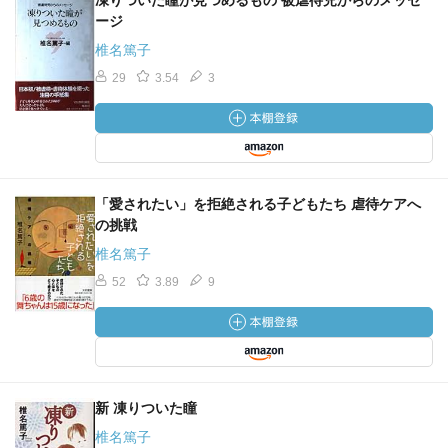
凍りついた瞳が見つめるもの 被虐待児からのメッセ
ージ
椎名篤子
29
3.54
3
「愛されたい」を拒絶される子どもたち 虐待ケアへ
の挑戦
椎名篤子
52
3.89
9
新 凍りついた瞳
椎名篤子