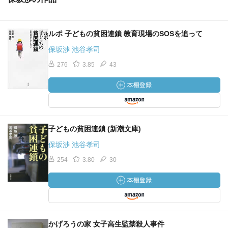
ルポ 子どもの貧困連鎖 教育現場のSOSを追って
保坂渉 池谷孝司
276
3.85
43
子どもの貧困連鎖 (新潮文庫)
保坂渉 池谷孝司
254
3.80
30
かげろうの家 女子高生監禁殺人事件