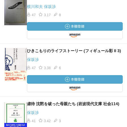
横川和夫 保坂渉
47
3.17
8
ひきこもりのライフストーリー (フィギュール彩 II 3)
保坂渉
47
3.38
6
虐待 沈黙を破った母親たち (岩波現代文庫 社会114)
保坂渉
41
3.42
3