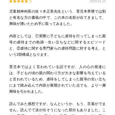
5
2025.01.14
児童精神科医の佐々木正美先生という、育児本界隈では割
と有名な方の書籍の中で、この本の名前が出てきまして、
興味が湧いたため手に取ってみました。
内容としては、①実際に子どもに虐待を行ってしまった親
等の虐待までの軌跡・生い立ちなどに関するエピソード
と、②虐待に関する専門家らの虐待問題に対する考え、と
いう2部構成となります。
育児本ではよく言われている話ですが、人の心の発達に
は、子どもの頃の親の関わり方が大きな影響を与えている
と言われているため、虐待をしてしまった親等の生い立ち
にまで踏み込んで内容が展開されていた点でも、より一層
興味を引かれました。
読んでみた感想ですが、なんというか、もう、言葉がでま
せん。読んでて涙が出そうになった部分もありました。こ