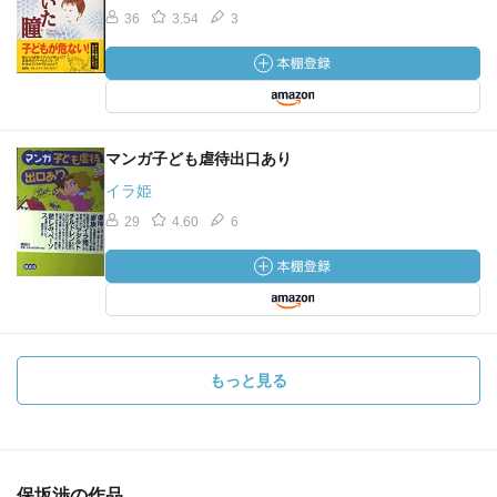
36
3.54
3
マンガ子ども虐待出口あり
イラ姫
29
4.60
6
もっと見る
保坂渉の作品