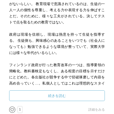
がないらしい。 教育現場で意識されているのは、生徒の一
人一人の個性を尊重し、考える力や表現する力を伸ばすこ
とだ。そのために、様々な工夫がされている。決してテス
トで点を取るための教育ではない。
政府は現場を信頼し、現場は熱意を持って生徒を指導す
る。 生徒側も、興味感心のあることをいつでも（社会人に
なっても）勉強できるような環境が整っていて、実際大学
には様々な年代がいるらしい。
フィンランド政府が行った教育改革の一つは、指導要領の
簡略化。教科書検定もなくし、ある程度の目標を示すだけ
にとどめた。各出版社が競争する中で切磋琢磨して内容を
高め合っていく…。私個人としてはこれは理想的なスタイ
ルだが、いまの日本のように目指す所が入試or就職だと、
結局のところ画一的な知識の詰め込みになってしまうのだ
続きを読む
ろうか…。
とにかく、フィンランドの教育改革を見習って、日本も国
1
詳細をみる
の教育制度、そして何より国民の意識を大きく変えていか