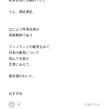
教育実習にも触れていた
ね。
日本は余裕を怠惰・驕りととらえる慣習があるから、苦
うん、満足満足。
しい。
日本の課題は余裕をどう捉えていくかである。生かすも
浪費するも自分たち次第である。
なにより作者自身が
高校教師であり
p185 しわ寄せ
最近のフィンランドでも家庭に余裕がなくなってきてい
フィンランドの教育をみて
るらしい。夫婦共働きや50%くらいの離婚率やら。保護者
日本の教育について
が子供の成長を支え切れなくなって、そのしわ寄せが学校
悩んでる姿が
に来る。
文章にみえて、
このままいくと、フィンランドでも教育に過剰な責任が
課せられて、首が回らなくなってしまうのか！？
親近感がわいた。
＿＿＿
おすすめ
増田ユリヤさんの本はほかのも全部読んでみようと思う。
0
詳細をみる
そういう好感触な内容だった。