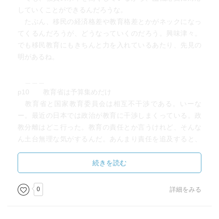
していくことができるんだろうな。
たぶん、移民の経済格差や教育格差とかがネックになっ
てくるんだろうが、どうなっていくのだろう。興味津々。
でも移民教育にもきちんと力を入れているあたり、先見の
明があるね。
＿＿＿
p10 教育省は予算集めだけ
教育省と国家教育委員会は相互不干渉である。いーな
ー。最近の日本では政治が教育に干渉しまくっている。政
教分離はどこ行った。教育の責任とか言うけれど、そんな
ん土台無理な気がするんだ。あんまり責任を追及すると、
暴走が起きると思うんだよね。
続きを読む
p11 コアカリキュラムは指導要領ほど細かくない
教師への信頼と教師の実力があるからできる。民主党時
0
詳細をみる
に教員免許取得要件を修士卒にするってあったけれど、今
思えばそれは正しいと思った。院の時代に教育実習をたく