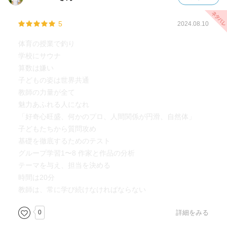
5
2024.08.10
体育の授業で釣り
学校にサウナ
算数は嫌い
子どもの姿は世界共通
教師の力量が全て
魅力あふれる人になれ
「好奇心旺盛、何かのプロ、人間関係が円滑、自然体」
子どもたちから質問攻め
基礎を徹底するためのテスト
グループ学習1〜8 作家と作品の分析
テーマを与え、担当を決める
時間は20分
教師は、常に学び続けなければならない
0
詳細をみる