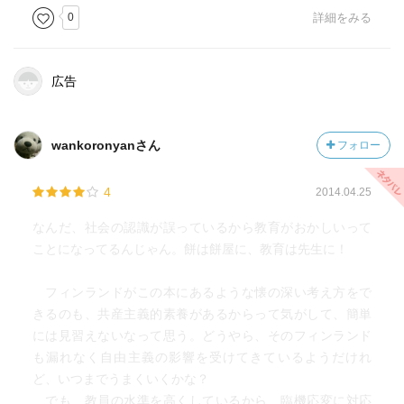
0
詳細をみる
広告
wankoronyanさん
フォロー
4
2014.04.25
なんだ、社会の認識が誤っているから教育がおかしいって
ことになってるんじゃん。餅は餅屋に、教育は先生に！
フィンランドがこの本にあるような懐の深い考え方をで
きるのも、共産主義的素養があるからって気がして、簡単
には見習えないなって思う。どうやら、そのフィンランド
も漏れなく自由主義の影響を受けてきているようだけれ
ど、いつまでうまくいくかな？
でも、教員の水準を高くしているから、臨機応変に対応