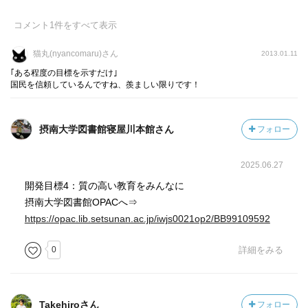
なければならないと感じた。
コメント
1
件をすべて表示
猫丸(nyancomaru)さん
2013.01.11
｢ある程度の目標を示すだけ｣
国民を信頼しているんですね、羨ましい限りです！
摂南大学図書館寝屋川本館さん
フォロー
2025.06.27
開発目標4：質の高い教育をみんなに
摂南大学図書館OPACへ⇒
https://opac.lib.setsunan.ac.jp/iwjs0021op2/BB99109592
0
詳細をみる
Takehiroさん
フォロー