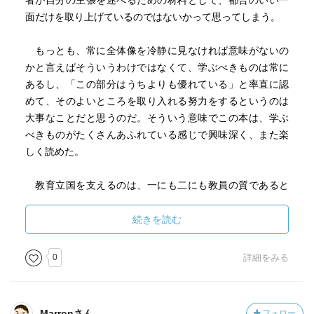
者が自分の主張を述べるための材料として、都合のいい一
面だけを取り上げているのではないかって思ってしまう。
もっとも、常に全体像を冷静に見なければ意味がないの
かと言えばそういうわけではなくて、学ぶべきものは常に
あるし、「この部分はうちよりも優れている」と率直に認
めて、そのよいところを取り入れる努力をするというのは
大事なことだと思うのだ。そういう意味でこの本は、学ぶ
べきものがたくさんあふれている感じで興味深く、また楽
しく読めた。
教育立国を支えるのは、一にも二にも教員の質であると
いうのは、なるほどその通りだと思う。そしてその言葉に
恥じないだけの立派な先生がたくさんいるように読んでい
続きを読む
て思った。だけど、個々の先生の才能と努力ということで
はすまない部分がいくつもあって、そのうち特に３つが、
0
詳細をみる
強く印象に残った。
ひとつは教員養成のシステムである。特に日本でいうと
Marronさん
フォロー