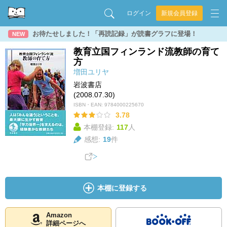
ログイン
新規会員登録
お待たせしました！「再読記録」が読書グラフに登場！
NEW
教育立国フィンランド流教師の育て
方
増田ユリヤ
岩波書店
(2008.07.30)
ISBN・EAN:
9784000225670
3.78
本棚登録:
117
人
感想:
19
件
本棚に登録する
Amazon
詳細ページへ