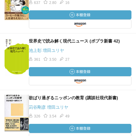
るべき要素もたくさん持っているような気がする。
637
2.80
16
フィンランドの教育はこのところ非常に注目されている
けれど、それもなるほどなと思いながら読んだ。「学習到
達度調査の順位」という結果にこだわる必要はないと思う
けど、真に子供を大切にする教育立国のあり方というのは
世界史で読み解く現代ニュース (ポプラ新書 42)
学びたい。順位を上げるために手段を選ばず、ということ
池上彰 増田ユリヤ
にだけはならないように。
361
3.50
27
欲ばり過ぎるニッポンの教育 (講談社現代新書)
苅谷剛彦 増田ユリヤ
326
3.54
49