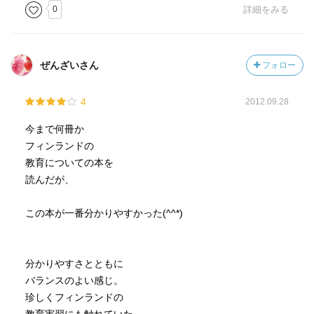
0
詳細をみる
育では伸ばしにくい力。評価の考え方を何とかしなくては
いけないですよね。
p156 教育は実力をつけるもの
ぜんざいさん
フォロー
フィンランドの真っ当なこと。実力がついてなかった
ら、義務教育でももう一年。嫌々ではなく、自己判断でも
4
2012.09.28
う一年やるところが意識の違いだよね。
今まで何冊か
フィンランドの
p176 愛国心について
教育についての本を
「そんなん教えようと思って出来るもんではない。」フ
読んだが、
ィンランドの真っ当。
大人が国を愛せれば、子供もそれを見習うんではないか
この本が一番分かりやすかった(^^*)
な。安倍さん。
p176 日本には余裕があるのよ
分かりやすさとともに
そうなんだよね、ハイレベルな社会だから、能力の見合
バランスのよい感じ。
わない人間が出てくるんだよね。自分でハードル上げて、
珍しくフィンランドの
飛べなくてフラストレーション高まっているだけなんだよ