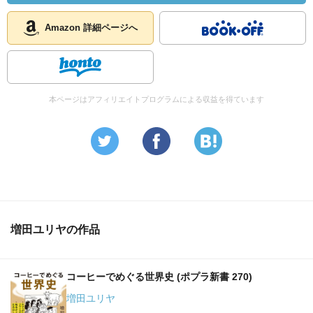
ステムが必要だって考えていく感じだ。
Amazon 詳細ページへ
最後が、そういうのを全部含める形で、子供一人一人を
大切にする姿勢が徹底していること。特別な教育的支援が
必要な子供たちを、可能な限り普通教室に入れ、丁寧に指
導できるだけの人手と知恵を投入するやり方などはとても
本ページはアフィリエイトプログラムによる収益を得ています
印象的だった。人手と知恵とによって、落ちこぼれをつく
らない。真に、個々の能力に応じた教育を、集団の中で保
障していく、そういう感じがよい。教員養成だって、全体
指導はもちろんなのだけど、それ以上に個々の子供の様子
をどう把握し、それにどう対応するかを大切にしているよ
うに思う。
増田ユリヤの作品
まあ、ため息をつきながら読み終えたわけだ。最初に書
いたように、都合のいい面だけを取り上げているのではな
いかと思ったりもするのだけど、仮にそうだとしても十分
コーヒーでめぐる世界史 (ポプラ新書 270)
に刺激的である。教育行政の話などになればキリはないか
もしれないが、個々の教員が自分の問題として、目標にす
増田ユリヤ