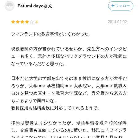
さんできるようにするのはいいことだった。
Fatumi dayoさん
フォロー
p16 教育の目的は多様性
4
2014.02.02
フィンランドは各自治体が自分の地域の構成員を作り上
げるという意識が強い。地域にはいろいろな職業人が必要
フィンランドの教育事情がよくわかった。
である。農家、工務店、教師、小売店、etc…多様な人材を
育てなくてはいけないのである。でないと将来自分たちが
現役教師の方が書かれているせいか、先生方へのインタビ
生きていけなくなるから。
ューも多く、意外と多様なバックグラウンドの方が教師に
たぶん、フィンランドは賃金格差が小さいんではないか
なっているんだなと思った。
な。だから多様な就職先に人材が散っていける。今の米国
や日本は格差があるから優秀な人材の就職先は一極集中に
日本だと大学の学部を出てそのまま教師になる方が大半だ
なる。なんとかしてくれ。
ろうが、大学＝＞学校補助＝＞大学院や、大学＝＞就職＆
自分を見つめ直す＝＞教育大学院など、異分野から来る方
p17 ブランド欲のなさ！！
もいるようで面白いな。
日本人や中国人はすぐ学歴を聞きたがる。中国が昔から
教員採用も結構柔軟に対応してくれるようで。
学歴社会を作ってきたからしょうがないけど、なかなか変
わらないものだね。
移民は想像より少なかったが、母語学習を週２時間保障
し、交通費も支給しているのに驚いた。移民に「フィンラ
p20 フィンランドは真っ当なことをしているだけ
ンド人になってほしいわけじゃない」とい意見も見られ、