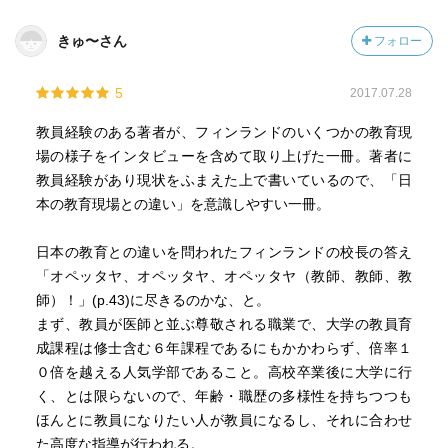
きゅ〜さん
フォロー
5
2017.07.28
教員経験のある著者が、フィンランドのいくつかの教育現
場の様子をインタビューを含めて取り上げた一冊。著者に
教員経験があり現状をふまえた上で書いているので、「日
本の教育現場との違い」を意識しやすい一冊。
日本の教育との違いを問われたフィンランドの校長の答え
「オペッタヤ、オペッタヤ、オペッタヤ（教師、教師、教
師）！」(p.43)に尽きるのかな、と。
まず、教員が医師と並ぶ尊敬される職業で、大学の教員育
成課程は修士含む６年課程であるにもかかわらず、倍率１
０倍を越える人気学部であること。高校卒業後に大学に行
く、とは限らないので、年齢・職歴の多様性を持ちつつも
ほんとに教員になりたい人が教員になるし、それに合わせ
た高度な指導が行われる。