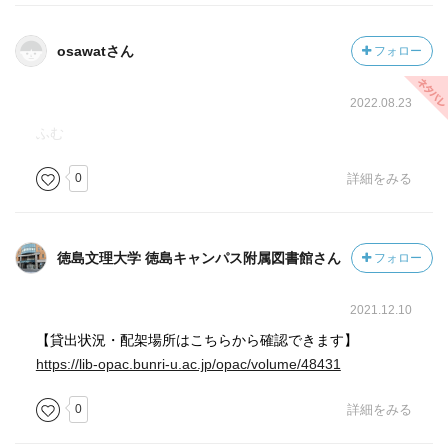
osawatさん
フォロー
2022.08.23
ふむ
0
詳細をみる
徳島文理大学 徳島キャンパス附属図書館さん
フォロー
2021.12.10
【貸出状況・配架場所はこちらから確認できます】
https://lib-opac.bunri-u.ac.jp/opac/volume/48431
0
詳細をみる