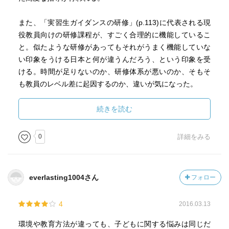
また、「実習生ガイダンスの研修」(p.113)に代表される現
役教員向けの研修課程が、すごく合理的に機能しているこ
と。似たような研修があってもそれがうまく機能していな
い印象をうける日本と何が違うんだろう、という印象を受
ける。時間が足りないのか、研修体系が悪いのか、そもそ
も教員のレベル差に起因するのか、違いが気になった。
そういう人を取り上げているんだろうけど「この先生はこ
続きを読む
ういう『ずばぬけたもの』があって、それを自他（生徒・
教員）ともに認めている」教員が、それを生かして授業を
0
詳細をみる
展開している感はある。
それでいて（そうであってこそ？）、フィンランドの教育
の基本は「平等である＝おちこぼれを作らない」ことらし
everlasting1004さん
フォロー
い。
矛盾しているのかもしれないし、モチベーションの低い生
4
2016.03.13
徒にとって「目の前のこの人、尊い」以上のきっかけはな
いともいえる。
環境や教育方法が違っても、子どもに関する悩みは同じだ