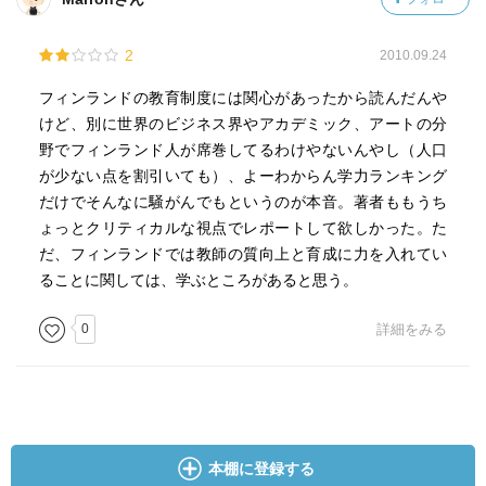
ころの教育実習のやり方が徹底していて、確かにこれなら
実践的な力を持つ先生を育成することが出来るだろうと思
2
2010.09.24
う。教員を養成する資格というものがあって、その資格を
持っている現場の先生がたくさんいて、そういう先生がつ
フィンランドの教育制度には関心があったから読んだんや
きっきりて教員の卵（つまりは後輩）を育てる。しかも、
けど、別に世界のビジネス界やアカデミック、アートの分
そういう先輩が納得するまで実習が終わらない、なんてい
野でフィンランド人が席巻してるわけやないんやし（人口
うのはものすごいシステムだと思う。
が少ない点を割引いても）、よーわからん学力ランキング
だけでそんなに騒がんでもというのが本音。著者ももうち
もうひとつは、先生個々の力量や努力だけに頼らず、き
ょっとクリティカルな視点でレポートして欲しかった。た
っちりとチームを組んで子供を支援する考え方が徹底して
だ、フィンランドでは教師の質向上と育成に力を入れてい
いること。学校の中に専門家によるチームがいくつも組ま
ることに関しては、学ぶところがあると思う。
れ、それが先生のバックアップをしている。規模というか
取り組み方の本質が僕の知っている学校とはずいぶん違
0
詳細をみる
う。あえて無理矢理近いものをさがすと、医者かな。毎週
会議があって、一人一人の子供の状況をチェックし、不安
な面があれば対応をする。これを、「学校の先生」の裏で
専門家がやっている。子供だけではなく、教職員にも無理
をさせない、無理をさせると破綻するって前提がまずあっ
本棚に登録する
て、その上できめ細かく子供をケアするには、こういうシ