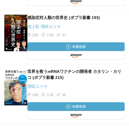
感染症対人類の世界史 (ポプラ新書 193)
池上彰 増田ユリヤ
299
3.58
37
世界を救うmRNAワクチンの開発者 カタリン・カリ
コ (ポプラ新書 215)
増田ユリヤ
288
3.38
36