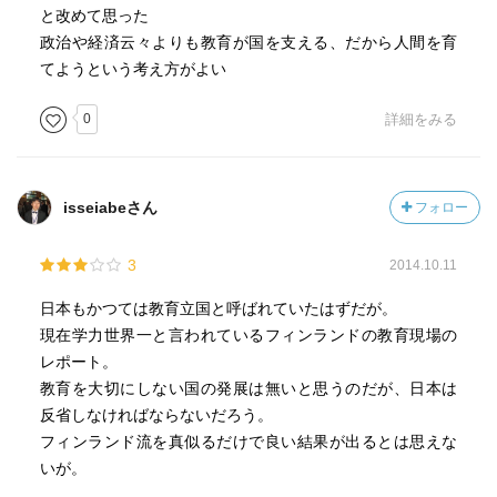
と改めて思った
PISAの高得点で視察者が増え、視察時に「一校の訪問につ
政治や経済云々よりも教育が国を支える、だから人間を育
き２００ユーロを学校に支払わなければならなくなった」
てようという考え方がよい
(p.142)フィンランドから学べること、それは「フィンラン
ドと日本の違いは『ちょっとした違いの積み重ね』」なの
0
詳細をみる
かな、と。少なくとも「フィンランドに一度視察に行った
ら、学校変わった」的なことはないのかも知れないな、と
いう印象を受けた。
isseiabeさん
フォロー
3
2014.10.11
日本もかつては教育立国と呼ばれていたはずだが。
現在学力世界一と言われているフィンランドの教育現場の
レポート。
教育を大切にしない国の発展は無いと思うのだが、日本は
反省しなければならないだろう。
フィンランド流を真似るだけで良い結果が出るとは思えな
いが。