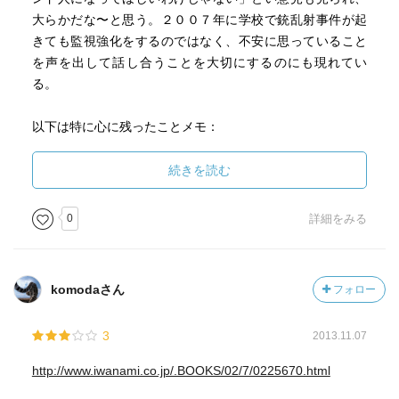
それや！この一言にすべて詰めこまれた。
大らかだな〜と思う。２００７年に学校で銃乱射事件が起
きても監視強化をするのではなく、不安に思っていること
p29 いちいち配慮しない
を声を出して話し合うことを大切にするのにも現れてい
でた、フィンランドの真っ当なこと。もうね、日本は気
る。
にすることがなくなって無理やり心配しているよね。運動
会で一位になれない子の気持ちとか、授業参観で親が来れ
以下は特に心に残ったことメモ：
ない子の気持ちとか。
・高校は単位制で好きなことを深堀できるが勉強は大変、
・政治に無関心で居られる日本には、まだそれだけの余裕
続きを読む
p95 2007年のフィンランド高校生銃乱射事件
があるのでは
よく聞く「おとなしい子だったのにぃ…なんで…」的な
・愛国心は人にこれこれこうだから、と教えられるもので
0
詳細をみる
事件。冷たい家庭の最悪の結末。こういった事件はどうし
はない。
ようもないよね。
でも、さすがにこれは配慮しないわけにはいかないよ
な。
komodaさん
フォロー
p133 情報選択能力を伸ばそう
3
2013.11.07
もう知識は十分。情報が溢れている。これからは必要な
http://www.iwanami.co.jp/.BOOKS/02/7/0225670.html
情報を選ぶ力をつけるのが大事である。
それな。日本みたいなテスト結果の評価に重きを置く教