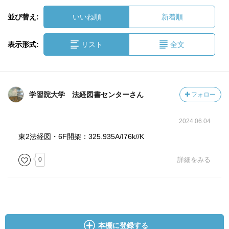
並び替え:
いいね順
新着順
表示形式:
リスト
全文
学習院大学 法経図書センターさん
フォロー
2024.06.04
東2法経図・6F開架：325.935A/I76k//K
0
詳細をみる
本棚に登録する