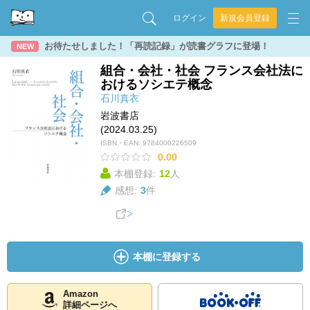
ログイン
新規会員登録
お待たせしました！「再読記録」が読書グラフに登場！
NEW
組合・会社・社会 フランス会社法に
おけるソシエテ概念
石川真衣
岩波書店
(2024.03.25)
ISBN・EAN:
9784000226509
0.00
本棚登録:
12
人
感想:
3
件
本棚に登録する
Amazon
詳細ページへ