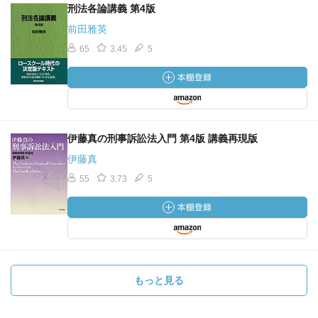
刑法各論講義 第4版
前田雅英
65
3.45
5
伊藤真の刑事訴訟法入門 第4版 講義再現版
伊藤真
55
3.73
5
もっと見る