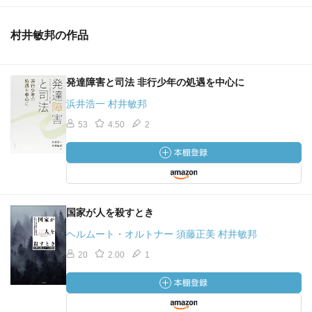
村井敏邦の作品
発達障害と司法 非行少年の処遇を中心に
浜井浩一 村井敏邦
53
4.50
2
国家が人を殺すとき
ヘルムート・オルトナー 須藤正美 村井敏邦
20
2.00
1