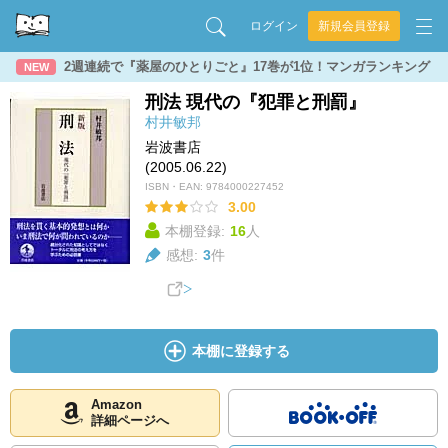
ログイン
新規会員登録
2週連続で『薬屋のひとりごと』17巻が1位！マンガランキング
NEW
刑法 現代の『犯罪と刑罰』
村井敏邦
岩波書店
(2005.06.22)
ISBN・EAN:
9784000227452
3.00
本棚登録:
16
人
感想:
3
件
本棚に登録する
Amazon
詳細ページへ