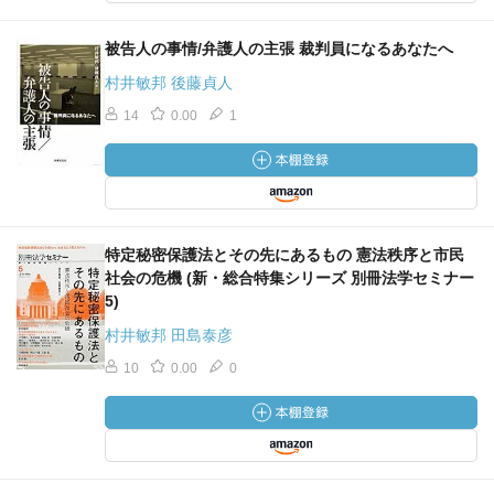
被告人の事情/弁護人の主張 裁判員になるあなたへ
村井敏邦 後藤貞人
14
0.00
1
特定秘密保護法とその先にあるもの 憲法秩序と市民
社会の危機 (新・総合特集シリーズ 別冊法学セミナー
5)
村井敏邦 田島泰彦
10
0.00
0