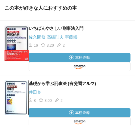
この本が好きな人におすすめの本
いちばんやさしい刑事法入門
佐久間修 高橋則夫 宇藤崇
16
3.20
2
基礎から学ぶ刑事法 (有斐閣アルマ)
井田良
8
3.00
2