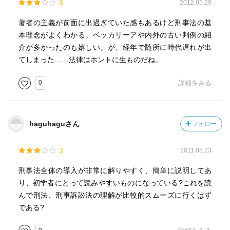
3
2012.05.29
著者の主義が前面に出過ぎていた感もあるけど刑事法の基
本理念がよくわかる。ベッカリーアや内外の古い判例の紹
介が多かったのも嬉しい。が、経年で随所に時代遅れが出
てしまった……法律はホントに生ものだね。
0
詳細をみる
haguhaguさん
フォロー
3
2011.05.23
刑事法全体の導入が非常に解りやすく、簡単に説明してあ
り、初学者にとって読みやすいものになっている?これを読
んで刑法、刑事訴訟法の理解が比較的スムーズに行くはず
である?