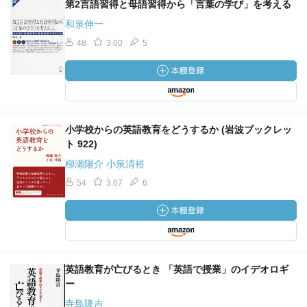
第2言語習得と母語習得から「言葉の学び」を考える
和泉伸一
48
3.00
5
小学校からの英語教育をどうするか (岩波ブックレッ
ト 922)
柳瀬陽介 小泉清裕
54
3.67
6
英語教育が亡びるとき 「英語で授業」のイデオロギ
ー
寺島隆吉