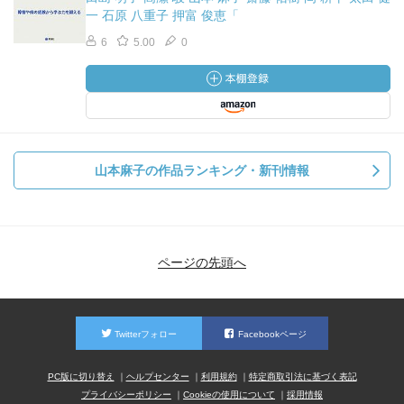
一 石原 八重子 押富 俊恵「
6
5.00
0
山本麻子の作品ランキング・新刊情報
ページの先頭へ
Twitterフォロー
Facebookページ
PC版に切り替え
ヘルプセンター
利用規約
特定商取引法に基づく表記
プライバシーポリシー
Cookieの使用について
採用情報