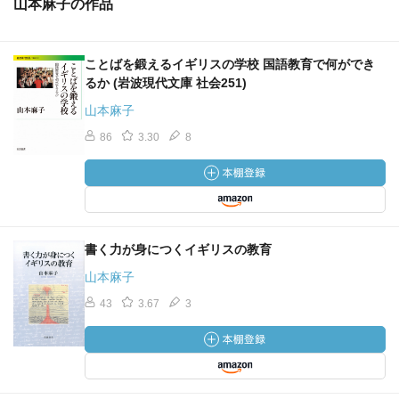
山本麻子の作品
ことばを鍛えるイギリスの学校 国語教育で何ができ
るか (岩波現代文庫 社会251)
山本麻子
86
3.30
8
書く力が身につくイギリスの教育
山本麻子
43
3.67
3