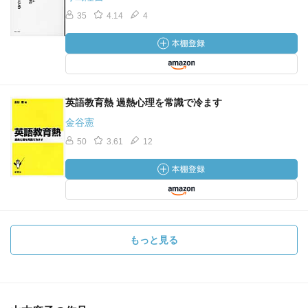
35
4.14
4
英語教育熱 過熱心理を常識で冷ます
金谷憲
50
3.61
12
もっと見る