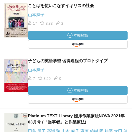
ことばを使いこなすイギリスの社会
山本麻子
17
3.33
2
子どもの英語学習 習得過程のプロトタイプ
山本麻子
7
3.50
0
Platinum TEXT Library 臨床作業療法NOVA 2021年
03月号 (「当事者」と作業療法)
田島 明子 高瀬 駿 山本 麻子 齋藤 佑樹 岡 耕平 太田 健