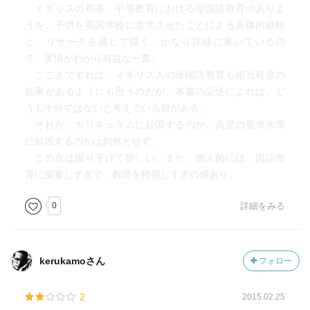
イギリスの初等・中等教育における母国語教育のありよ
うを、子供を英国学校に進学させたことによる具体的経験
と、リサーチを通じて描く。かなり詳細に書いているの
で、実情がわかり有益な一書。
ここまですれば、イギリス人の母国語教育も相当程度の
効果があるようにも思うのだが、本書の記述によれば、ど
うも十分ではないと考えている節がある。
それが、カリキュラムに起因するのか、高度の要求水準
に起因するのかは判然とせず。
この点は掘り下げて欲しい。また、個人的には、国語教
育に偏重しすぎで、数理を軽視しすぎの感あり。
0
詳細をみる
kerukamoさん
フォロー
2
2015.02.25