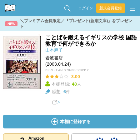
ログイン
新規会員登録
＼プレミアム会員限定／『プレゼント(新潮文庫)』をプレゼン
NEW
ト
ことばを鍛えるイギリスの学校 国語
教育で何ができるか
山本麻子
岩波書店
(2003.04.24)
ISBN・EAN:
9784000228312
3.00
本棚登録:
48
人
感想:
6
件
本棚に登録する
Amazon