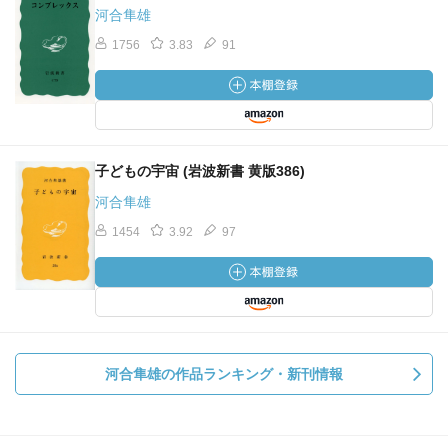
河合隼雄
1756
3.83
91
子どもの宇宙 (岩波新書 黄版386)
河合隼雄
1454
3.92
97
河合隼雄の作品ランキング・新刊情報