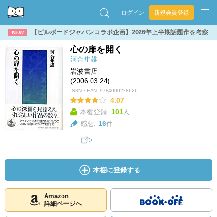
ログイン
新規会員登録
【ビルボードジャパンコラボ企画】2026年上半期話題作を考察
NEW
心の扉を開く
河合隼雄
岩波書店
(2006.03.24)
ISBN・EAN:
9784000228626
4.07
本棚登録:
101
人
感想:
16
件
本棚に登録する
Amazon
詳細ページへ