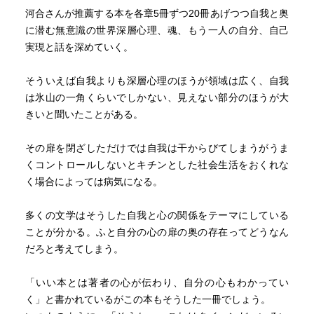
忘れて、思いがけず人を傷つけてしまっている事がある。
河合さんが推薦する本を各章5冊ずつ20冊あげつつ自我と奥
それにはもしかしたら過剰な単純化が関わっているのかも
に潜む無意識の世界深層心理、魂、もう一人の自分、自己
しれない。以前に読んだ支援者・非支援者の必然的に生ま
実現と話を深めていく。
れてしまう優劣関係の話を思い出した。人を助ける事と同
時に、相手から何か受け取る事も大事で、もしそれができ
そういえば自我よりも深層心理のほうが領域は広く、自我
なそうなのであればその関係はきっといつか壊れていくの
は氷山の一角くらいでしかない、見えない部分のほうが大
だろう。
きいと聞いたことがある。
人に深く関わろうとする、それが公式の名で距離感を守ら
その扉を閉ざしただけでは自我は干からびてしまうがうま
れているのならば、それはとても有意義な発見がある。た
くコントロールしないとキチンとした社会生活をおくれな
だそれが私的領域まで及ぶとなると、何か超えては行けな
く場合によっては病気になる。
い壁を越えてしまうような怖さがある。つまり最終的には
他人は他人であって、責任を取れないという事実が曇って
多くの文学はそうした自我と心の関係をテーマにしている
しまう感じがするからである。
ことが分かる。ふと自分の心の扉の奥の存在ってどうなん
だろと考えてしまう。
いずれにせよ相変わらずトリックスターのモチーフはわく
わくするし楽しい。
「いい本とは著者の心が伝わり、自分の心もわかってい
く」と書かれているがこの本もそうした一冊でしょう。
ところでこの人の文章はすごく読みやすいなーと思った