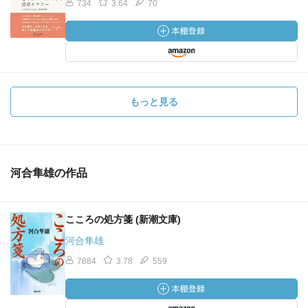
734
3.64
70
もっと見る
河合隼雄の作品
こころの処方箋 (新潮文庫)
河合隼雄
7884
3.78
559