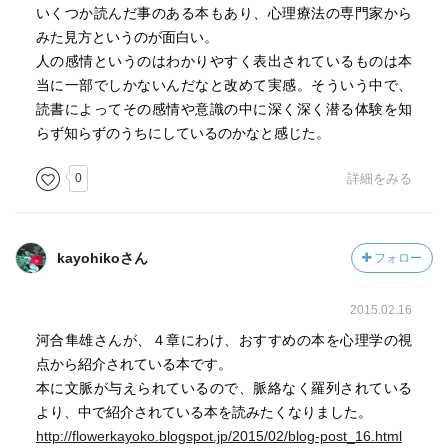
と。けど、わからない。
いくつか読んだ事のある本もあり、心理療法の専門家から
みた見方というのが面白い。
心の話は難しい。実体がないので捉えるのも難しい。
人の感情というのはわかりやすく表出されているものは本
ヌミノーゼ体験というのがあり、それは己を超えるものが
当に一部でしかないんだなと改めて実感。そういう中で、
「ある」ということを体験すること。けど、定義すること
読書によってその感情や意識の中に深く深く潜る体験を知
やそれが何か言い当てることはできないものなんだと、オ
らず知らずのうちにしているのかなと感じた。
ットーさんが言ってる、と書いてある。
0
詳細をみる
だから著者はたくさんの本を紹介して、その感覚を共有し
ようとしてくれてる。
kayohikoさん
フォロー
そして、語り始めると長くなるんだと書いてある。
2015.02.16
その気持ちはよくわかる。だって、そんなつもりなかった
のにもうこんな長い文章書いてるし。
河合隼雄さんが、４章にわけ、おすすめの本を心理学の視
点から紹介されている本です。
本に文脈が与えられているので、脈絡なく羅列されている
より、中で紹介されている本を読みたくなりました。
http://flowerkayoko.blogspot.jp/2015/02/blog-post_16.html