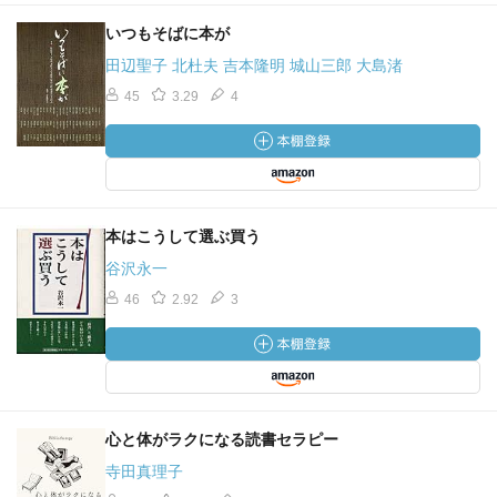
いつもそばに本が
田辺聖子 北杜夫 吉本隆明 城山三郎 大島渚
45
3.29
4
本はこうして選ぶ買う
谷沢永一
46
2.92
3
心と体がラクになる読書セラピー
寺田真理子