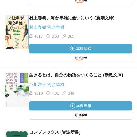
村上春樹、河合隼雄に会いにいく (新潮文庫)
村上春樹 河合隼雄
4617
3.63
365
生きるとは、自分の物語をつくること (新潮文庫)
小川洋子 河合隼雄
3219
4.01
248
コンプレックス (岩波新書)