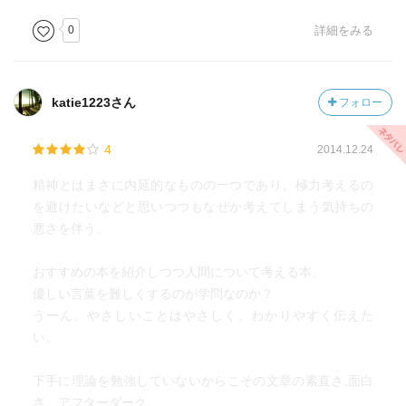
0
詳細をみる
katie1223さん
フォロー
4
2014.12.24
精神とはまさに内延的なものの一つであり、極力考えるの
を避けたいなどと思いつつもなぜか考えてしまう気持ちの
悪さを伴う。
おすすめの本を紹介しつつ人間について考える本。
優しい言葉を難しくするのが学問なのか？
うーん。やさしいことはやさしく、わかりやすく伝えた
い。
下手に理論を勉強していないからこその文章の素直さ,面白
さ。アフターダーク。