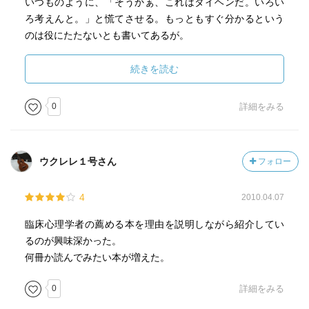
いつものように、「そうかぁ、これはタイヘンだ。いろい
ら、河合隼雄さんも数学科出身なのかー。数学出身で他の
ろ考えんと。」と慌てさせる。もっともすぐ分かるという
道にそれちゃったひとって案外面白い人が多いんだな。
のは役にたたないとも書いてあるが。
気になった言葉の一例
続きを読む
「魂というのは心と体以外に、もう一つ、わけのわからん
存在があるのだ という風に考えるとすごく面白い」
0
詳細をみる
「魂というのは、魂という限り、私があなた方とつながっ
ているというだけでなくて、木とも蛙とも何とでも全部、
ウクレレ１号さん
フォロー
つながっているということになるのではないかという気が
してきます。」
4
2010.04.07
こうした大事な心をテーマにしたことを分かりやすく説く
臨床心理学者の薦める本を理由を説明しながら紹介してい
という人、他に知らない。かえすがえすも惜しい人を亡く
るのが興味深かった。
したものです。
何冊か読んでみたい本が増えた。
今回は「内なる異性」
0
詳細をみる
これは心理学では有名な話ですが、心の中には異性がいる