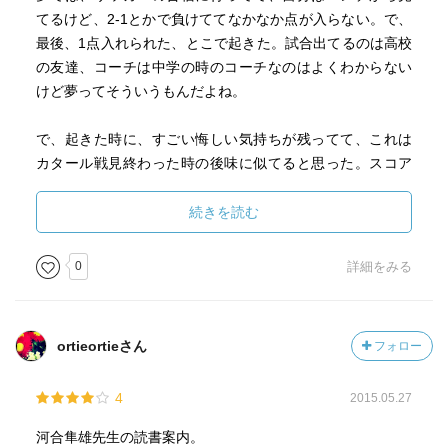
てるけど、2-1とかで負けててなかなか点が入らない。で、
最後、1点入れられた、とこで起きた。試合出てるのは高校
の友達、コーチは中学の時のコーチなのはよくわからない
けど夢ってそういうもんだよね。
で、起きた時に、すごい悔しい気持ちが残ってて、これは
カタール戦見終わった時の後味に似てると思った。スコア
も一緒だし。
続きを読む
そしたら、ふと、試合後のインタビューで森保さんが言っ
0
詳細をみる
てた言葉が浮かんだ。負けたということは相手が強かった
からだ、と。試合後すぐにこの言葉を言えるのはすごい
な。なるほど、これがマチュアか！と思った。
ortieortieさん
フォロー
そして、この夢が隼雄さんが言ってたアニマ（アニムス）
4
2015.05.27
か！と思ってみた。
己を超えるもの、が何かを示唆しようとしているのか？！
河合隼雄先生の読書案内。