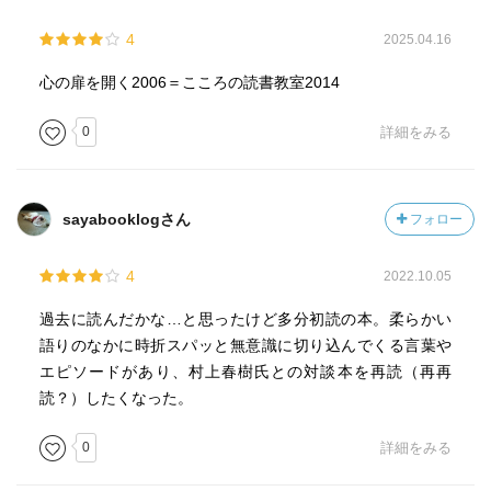
4
2025.04.16
心の扉を開く2006＝こころの読書教室2014
0
詳細をみる
sayabooklogさん
フォロー
4
2022.10.05
過去に読んだかな…と思ったけど多分初読の本。柔らかい
語りのなかに時折スパッと無意識に切り込んでくる言葉や
エピソードがあり、村上春樹氏との対談本を再読（再再
読？）したくなった。
0
詳細をみる