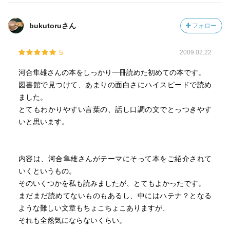
という考え方で、アニム(♀)、アニムス(♂)と言う。
bukutoruさん
フォロー
自我の深いところに人間の魂があるとすると、魂はそのま
までは自我には分からないけど、夢に出てくる女性が魂の
5
2009.02.22
イメージになる例が多いそうです。そのことでその人の魂
のあり方が分かる。
河合隼雄さんの本をしっかり一冊読めた初めての本です。
図書館で見つけて、あまりの面白さにハイスピードで読め
精神病になると海で溺れている女性を助けるといった夢を
ました。
見るそうです。その女性は魂そのものなんですね。
とてもわかりやすい言葉の、話し口調の文でとっつきやす
いと思います。
次に内なる異性は外に投影されて、内なる異性のイメージ
に近い人に恋愛感情を持つことになりやすいらしい。魂が
惹かれているのでその引力は強いものになる。
内容は、河合隼雄さんがテーマにそって本をご紹介されて
いくというもの。
内なる異性のイメージの造型には女性であれば父親、男性
そのいくつかを私も読みましたが、とてもよかったです。
であれば母親の存在が大きいので、そのことで好きになる
まだまだ読めてないものもあるし、中にはハテナ？となる
異性も両親に似てる人になったりする。
ような難しい文章もちょこちょこありますが、
それも全然気にならないくらい。
人間は、社会に対して適応するようなものを身につけない