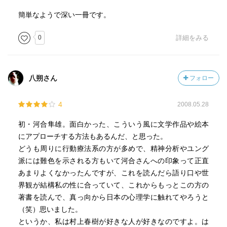
といけない。それをペルソナというが、内なる異性のイメ
簡単なようで深い一冊です。
ージがそれを破壊するような動きをすることもある。不倫
などがそうだ。
0
詳細をみる
ぺルソナと内なる異性の相克は多くの文学のテーマであ
る。例えば「ロミオとジュリエット」がそうである。
八朔さん
フォロー
『人間が生きているということ、あるいは、人間だけでな
4
2008.05.28
くて、ねずみが生きていることも、ハトが生きていること
も、全部すごくて、そういうのの、みんなのつながりとし
初・河合隼雄。面白かった、こういう風に文学作品や絵本
て魂があるということになりはしないか。ひょっとする
にアプローチする方法もあるんだ、と思った。
と、魂というのは、魂という限り、私があなた方とつなが
どうも周りに行動療法系の方が多めで、精神分析やユング
ってるというだけでなくて、木とも蛙とも何とでも全部、
派には難色を示される方もいて河合さんへの印象って正直
つながってるいということになるのではないかという気が
あまりよくなかったんですが、これを読んだら語り口や世
してきますね。』
界観が結構私の性に合っていて、これからもっとこの方の
という話が印象的。東洋的思想ですね。
著書を読んで、真っ向から日本の心理学に触れてやろうと
（笑）思いました。
というか、私は村上春樹が好きな人が好きなのですよ。は