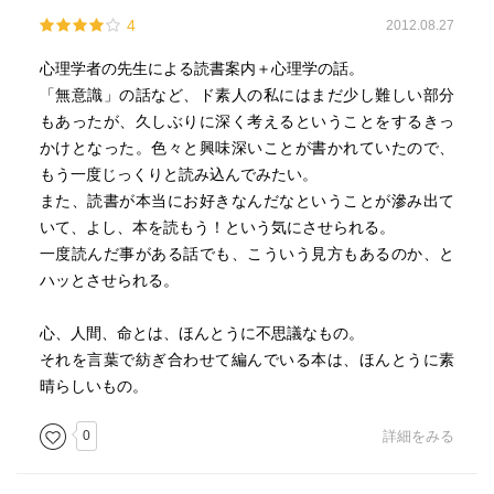
4
2012.08.27
デタッチメント（無関心、関係ないよ）とコミットメント
（ものすごく関わる）
心理学者の先生による読書案内＋心理学の話。
「無意識」の話など、ド素人の私にはまだ少し難しい部分
遠藤周作『スキャンダル』：罪深い人間と言うのは一体ど
もあったが、久しぶりに深く考えるということをするきっ
う生きるべきだろう？悪にも二種類ある。解決が見込める
かけとなった。色々と興味深いことが書かれていたので、
悪とずっとくらいままの悪。善悪の二つに単純に分類でき
もう一度じっくりと読み込んでみたい。
ない。
また、読書が本当にお好きなんだなということが滲み出て
いて、よし、本を読もう！という気にさせられる。
山口『道化の民俗学』
一度読んだ事がある話でも、こういう見方もあるのか、と
トリックスター。一階の秩序である自我という世界よりも
ハッとさせられる。
っと深い世界に入っていくときにこのトリックスターが重
要。既存の秩序を破壊して新しい秩序を作る。（両義性）
心、人間、命とは、ほんとうに不思議なもの。
道化は命がけ、うまく行けば大成功。失敗したら殺され
それを言葉で紡ぎ合わせて編んでいる本は、ほんとうに素
る。
晴らしいもの。
しっかりある秩序とか体系をいっぺんヒックリ返してみ
ろ！
0
詳細をみる
トリックスターの典型（プロテメウス）大英雄か大犯罪者
か。