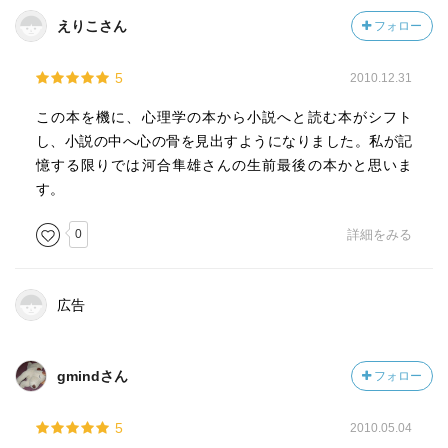
大江健三郎『人生の親戚』：一人の人間が自己実現してい
えりこさん
フォロー
く課程。
5
2010.12.31
辛さを「がんばれ」なんて言葉で慰めたつもりになってい
るのは単なるセンチメンタル。子供が死んだという事実を
この本を機に、心理学の本から小説へと読む本がシフト
ずっと背負って生きていく、それが本当の自己実現。セン
し、小説の中へ心の骨を見出すようになりました。私が記
チメンタルはただの息抜きにはいいけれど。
憶する限りでは河合隼雄さんの生前最後の本かと思いま
す。
世界は汚れている、真実なんてない、という事実を受け入
0
詳細をみる
れた上でどう生きていくか。
日本人で単純に物事を考える人は単純に物事を言い過ぎ
る。
広告
中沢新一『対称性人類学』：平等ではなく”対称”（＝調和を
保ちながら生きている。）
gmindさん
フォロー
茂木健一『脳と仮想』
流れに身を任せて生きてみると、人と丁寧に関わる方法を
5
2010.05.04