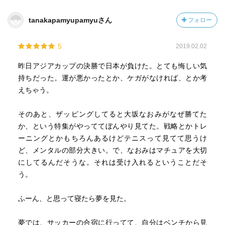
tanakapamyupamyuさん
フォロー
5
2019.02.02
昨日アジアカップの決勝で日本が負けた。とても悔しい気
持ちだった。運が悪かったとか、ケガがなければ、とか考
えちゃう。
そのあと、ザッピングしてると大坂なおみがなぜ勝てた
か、という特集がやっててぼんやり見てた。戦略とかトレ
ーニングとかもちろんあるけどテニスって見てて思うけ
ど、メンタルの部分大きい。で、なおみはマチュアを大切
にしてるんだそうな。それは受け入れるということだそ
う。
ふーん、と思って寝たら夢を見た。
夢では、サッカーの合宿に行ってて、自分はベンチから見