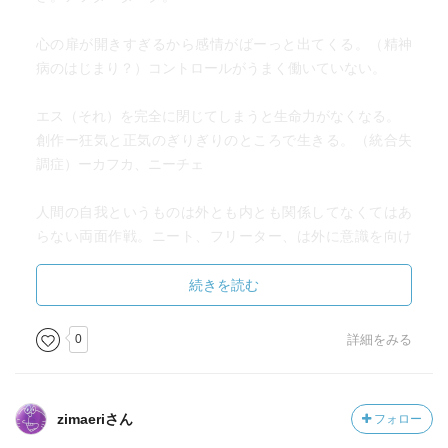
心の扉が開きすぎるから感情がばーっと出てくる。（精神
病のはじまり？）コントロールがうまく働いていない。
エス（それ）を完全に閉じてしまうと生命力がなくなる。
創作ー狂気と正気のぎりぎりのところで生きる。（統合失
調症）ーカフカ、ニーチェ
人間の自我というものは外とも内とも関係してなくてはあ
らない両面作戦。ニート、フリーター、は外に意識を向け
る必要がないような経済的余裕があるからこそ生まれる。
現在はあまりに我々の生活が満たされてきたからみんな心
続きを読む
の内側の事にとらわれるようになった。
0
詳細をみる
”それ”にプラスの意味を付した作品。フィリパ・ピアスの
『トムは真夜中の庭の中で』柳田国男『砂漠で見つけた一
冊の本』、『絵本の力』
zimaeriさん
フォロー
『シビルー私の中の１６人』（１６重人格）