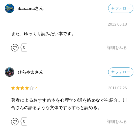
ikasamaさん
フォロー
人の悪口を言う人＝反省性が足りない。
それも悪口だけどな。
2012.05.18
西洋のロマンチックラブはそこに肉体関係があっては行け
また、ゆっくり読みたい本です。
ないというもの。精神性が大事になっているから。日本は
0
詳細をみる
そこを輸入せずに恋愛至上主義になったから、なにかしら
恋愛が不毛....?
『ねじまきクロニクル』：現代人の魂の問題、「ふと気が
ひらやまさん
フォロー
ついたらもう魂は失われていた」
4
2011.07.26
精神病的な症状を自力で乗り越えようとする課程になにか
ものすごい力が宿るらしい。
著者によるおすすめ本を心理学の話を絡めながら紹介。川
合さんの語るような文体ですらすらと読める。
日本人でありながらクリスチャンであることがもたらす内
0
詳細をみる
面的な葛藤。海外に行ったところで彼らと全く同じ精神性
を持てる訳ではない。（日本にいてもそうじゃないか？）