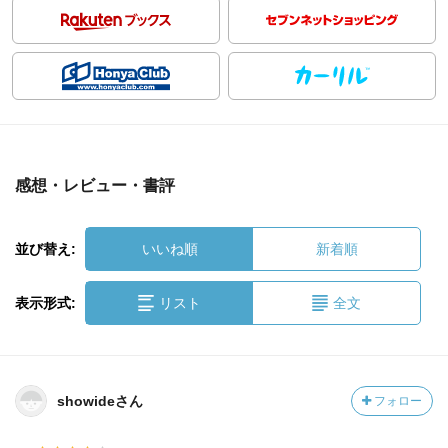
感想・レビュー・書評
並び替え:
いいね順
新着順
表示形式:
リスト
全文
showideさん
フォロー