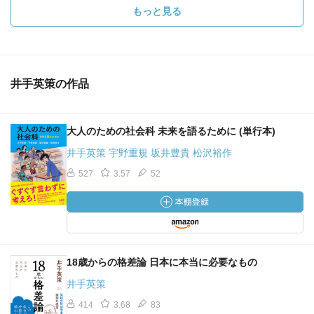
もっと見る
井手英策の作品
大人のための社会科 未来を語るために (単行本)
井手英策 宇野重規 坂井豊貴 松沢裕作
527
3.57
52
18歳からの格差論 日本に本当に必要なもの
井手英策
414
3.68
83