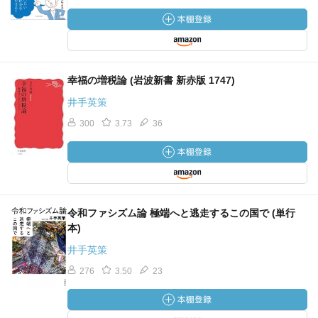
幸福の増税論 (岩波新書 新赤版 1747)
井手英策
300
3.73
36
令和ファシズム論 極端へと逃走するこの国で (単行
本)
井手英策
276
3.50
23