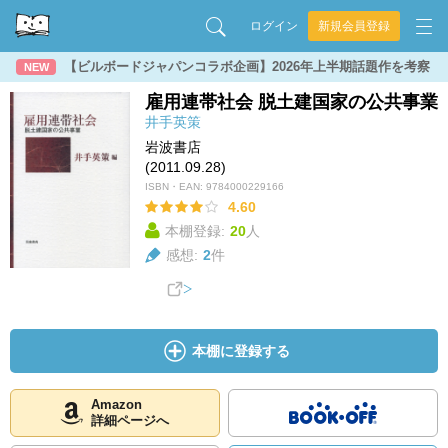
ログイン
新規会員登録
【ビルボードジャパンコラボ企画】2026年上半期話題作を考察
NEW
雇用連帯社会 脱土建国家の公共事業
井手英策
岩波書店
(2011.09.28)
ISBN・EAN:
9784000229166
4.60
本棚登録:
20
人
感想:
2
件
本棚に登録する
Amazon
詳細ページへ