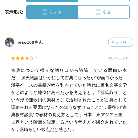
表示形式:
リスト
全文
reso100さん
フォロー
4
2017.03.20
古典について様々な切り口から議論している面白い本
だ．”源氏物語はいかにして古典になったか”が面白かった．
漢字ベースの書籍が幅を利かせていた時代に仮名文字文学
がどのような地位にあったかを考えると，「源氏取り」と
いう形で連歌用の素材として活用されたことが古典として
認められる要因になったのはうなずけることだ．最後の"古
典教材談義"で教材の捉え方として，日本―東アジア三国―
世界という階層を設定するという考え方が紹介されていた
が，素晴らしい観点だと感じた．