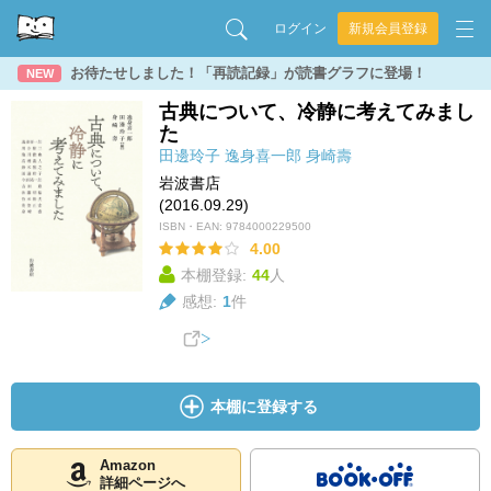
ログイン
新規会員登録
お待たせしました！「再読記録」が読書グラフに登場！
NEW
古典について、冷静に考えてみまし
た
田邊玲子
逸身喜一郎
身崎壽
岩波書店
(2016.09.29)
ISBN・EAN:
9784000229500
4.00
本棚登録:
44
人
感想:
1
件
本棚に登録する
Amazon
詳細ページへ