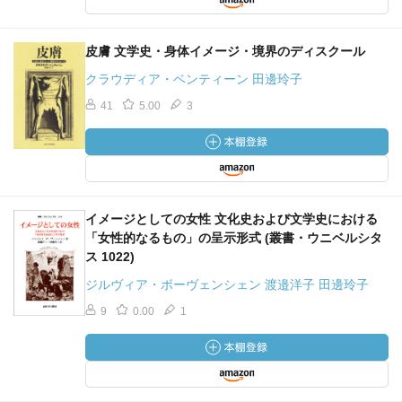
皮膚 文学史・身体イメージ・境界のディスクール
クラウディア・ベンティーン 田邊玲子
41
5.00
3
イメージとしての女性 文化史および文学史における
「女性的なるもの」の呈示形式 (叢書・ウニベルシタ
ス 1022)
ジルヴィア・ボーヴェンシェン 渡邉洋子 田邊玲子
9
0.00
1