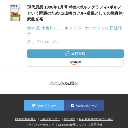
現代思想 1990年1月号 特集=ポルノグラフィ●ポルノ
という問題のために/山崎カヲル●虚像としての性身体/
武邑光裕
鈴木 晶 小倉利丸 J・ホッフ G・ホロヴィッツ 田邊玲
子
1
0.00
0
ページの先頭へ
Twitterフォロー
Facebookページ
PC版に切り替え
ヘルプセンター
利用規約
特定商取引法に基づく表記
プライバシーポリシー
Cookieの使用について
採用情報