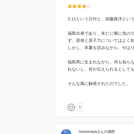
3.11という日付と、加藤典洋と
福島出身であり、未だに喉に魚の
ず、原発と原子力についてはよく
しかし、本書を読みながら、やは
福島県に生まれながら、何も知ら
れないし、何か伝えられるとして
そんな風に触発されたのでした。
アトムとゴジラの想像上の対面と
1
文化表象、特にポップカルチャー
りに様々な作品について掘り下げ
できるかどうかは別として。
naosunaya
さん
の感想