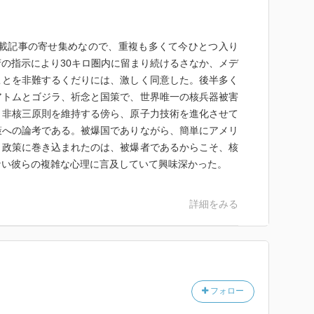
載記事の寄せ集めなので、重複も多くて今ひとつ入り
の指示により30キロ圏内に留まり続けるさなか、メデ
ことを非難するくだりには、激しく同意した。後半多く
アトムとゴジラ、祈念と国策で、世界唯一の核兵器被害
、非核三原則を維持する傍ら、原子力技術を進化させて
策への論考である。被爆国でありながら、簡単にアメリ
う政策に巻き込まれたのは、被爆者であるからこそ、核
ない彼らの複雑な心理に言及していて興味深かった。
詳細をみる
フォロー