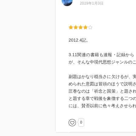
2019年1月3日
2012.4記。
3.11関連の書籍も速報・記録か
が、そんな中現代思想ジャンルの
副題はかなり穏当さに欠けるが、
められた意図は冒頭のほうで説明
圧巻なのは「祈念と国策」と題さ
と題する章で戦後を象徴する二つ
には、賛否以前に色々考えさせら
0