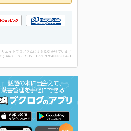
ィリエイトプログラムによる収益を得ています
・本 (144ページ) / ISBN・EAN: 9784000230421