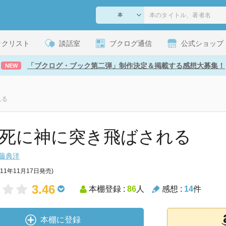
ックリスト
談話室
ブクログ通信
公式ショップ
「ブクログ・ブック第二弾」制作決定＆掲載する感想大募集！
NEW
れる
11 死に神に突き飛ばされる
藤典洋
011年11月17日発売)
3.46
本棚登録 :
86
人
感想 :
14
件
本棚に登録