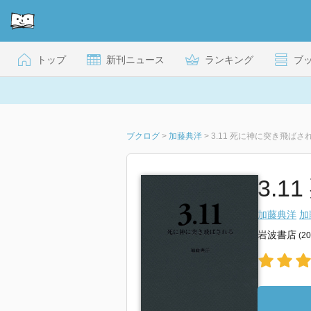
トップ
新刊ニュース
ランキング
ブ
ブクログ
>
加藤典洋
>
3.11 死に神に突き飛ばさ
3.
加藤典洋
加
岩波書店
(2