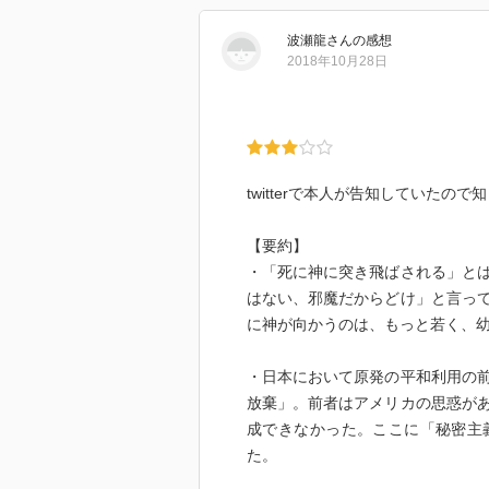
波瀬龍
さん
の感想
2018年10月28日
twitterで本人が告知していたので
【要約】
・「死に神に突き飛ばされる」と
はない、邪魔だからどけ」と言っ
に神が向かうのは、もっと若く、
・日本において原発の平和利用の
放棄」。前者はアメリカの思惑が
成できなかった。ここに「秘密主
た。