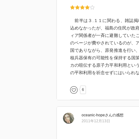
前半は３.１１に関わる、雑誌掲
込めなかったが、福島の住民が政府
ィア関係者が一斉に避難していた
のページが費やされているのが、
国でありながら、原発推進を行い
核兵器保有の可能性を保持する国
カの喧伝する原子力平和利用とい
の平和利用を祈念せずにはいられ
6
oceanic-hope
さん
の感想
2011年12月13日