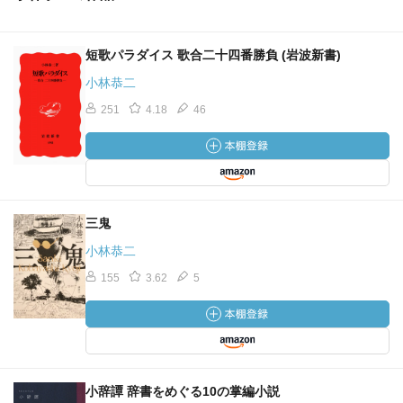
短歌パラダイス 歌合二十四番勝負 (岩波新書)
小林恭二
251
4.18
46
三鬼
小林恭二
155
3.62
5
小辞譚 辞書をめぐる10の掌編小説