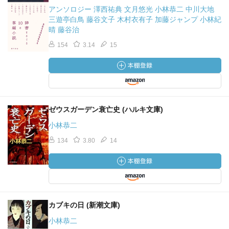
アンソロジー 澤西祐典 文月悠光 小林恭二 中川大地
三遊亭白鳥 藤谷文子 木村衣有子 加藤ジャンプ 小林紀
晴 藤谷治
154
3.14
15
ゼウスガーデン衰亡史 (ハルキ文庫)
小林恭二
134
3.80
14
カブキの日 (新潮文庫)
小林恭二