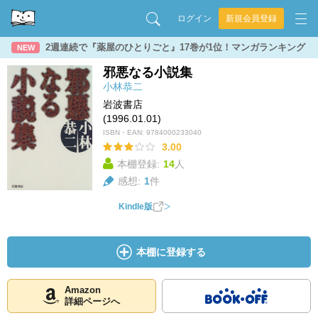
ログイン
新規会員登録
2週連続で『薬屋のひとりごと』17巻が1位！マンガランキング
NEW
邪悪なる小説集
小林恭二
岩波書店
(1996.01.01)
ISBN・EAN:
9784000233040
3.00
本棚登録:
14
人
感想:
1
件
Kindle版
本棚に登録する
Amazon
詳細ページへ