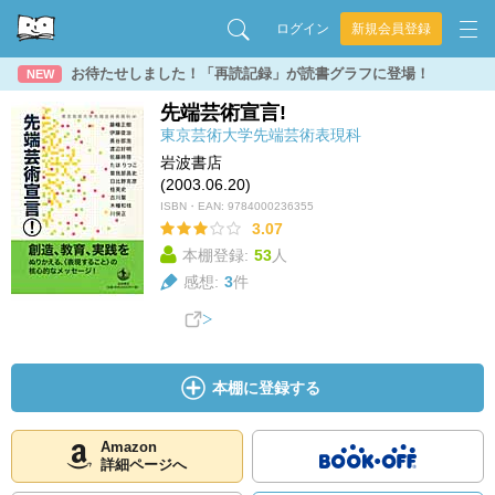
ログイン
新規会員登録
お待たせしました！「再読記録」が読書グラフに登場！
NEW
先端芸術宣言!
東京芸術大学先端芸術表現科
岩波書店
(2003.06.20)
ISBN・EAN:
9784000236355
3.07
本棚登録:
53
人
感想:
3
件
本棚に登録する
Amazon
詳細ページへ