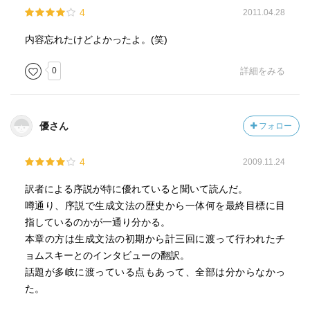
4
2011.04.28
内容忘れたけどよかったよ。(笑)
0
詳細をみる
優さん
フォロー
4
2009.11.24
訳者による序説が特に優れていると聞いて読んだ。
噂通り、序説で生成文法の歴史から一体何を最終目標に目
指しているのかが一通り分かる。
本章の方は生成文法の初期から計三回に渡って行われたチ
ョムスキーとのインタビューの翻訳。
話題が多岐に渡っている点もあって、全部は分からなかっ
た。