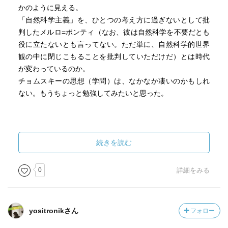
察は，その「物理的基礎」を追及する上での重要な指針を
かのように見える。
与えてくれるものである。言語学と脳科学のように，伝統
「自然科学主義」を、ひとつの考え方に過ぎないとして批
的な学問区分及び研究文化を異にして発展してきた分野同
判したメルロ=ポンティ（なお、彼は自然科学を不要だとも
士の交流・相互理解は，データの提示方法や「実験」のや
役に立たないとも言ってない。ただ単に、自然科学的世界
り方を初めとする種々の「研究習慣」の相違ゆえにそう簡
観の中に閉じこもることを批判していただけだ）とは時代
単には行かない。自らの分野の「習慣」に捕われることな
が変わっているのか。
く，相手の分野の成果を学ぼうとする態度が双方に要求さ
チョムスキーの思想（学問）は、なかなか凄いのかもしれ
れよう。言語を研究する脳科学者が，生成文法が発見し理
ない。もうちょっと勉強してみたいと思った。
論化してきた言語事実から深く学び，また生成文法研究者
が，脳科学者が明らかにした神経生理学的過程の現実をモ
デル作成の参考にするような共同研究体制を構築すること
が，今，何よりも求められている。(pp.26-28)
続きを読む
本書収録の二つのインタヴューにおいて，チョムスキー
0
詳細をみる
は，科学者としての自らの側面に関してはほぼ語り尽くし
ていると言ってよく，そうすることによって，人間を対象
にした科学に携わる者にとっては滅多に得られないインス
ピレーションを与えてくれる。そこから何を学ぶかの選択
yositronikさん
フォロー
は，もちろん，個々の読者に委ねられている。(p.34)