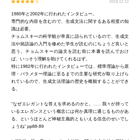
5
2016.12.12
1980年と2002年に行われたインタビュー。
専門的な内容を含むので、生成文法に関するある程度の知
識は必要。
チョムスキーの科学観が率直に語られているので、生成文
法や統語論の入門を修めた学生が読むのにちょうど良いと
思う。チョムスキーの論文を読む前に本書を読んでおけ
ば、いっそう理解を助けてくれるはず。
特に1982年に行われたインタビューでは、標準理論から原
理・パラメター理論に至るまでの主要な研究が取り上げら
れているので、生成文法理論の歴史を概観することができ
る。
“なぜエレガントな答えを求めるのかと。……我々が持って
いるエレガンスという概念には何か真理に通じるものがあ
る、というほとんど神秘主義的ともいえる信念のせいでし
ょうね” pp88-89