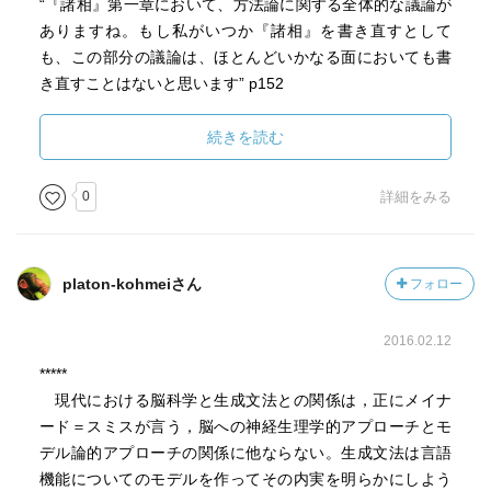
“『諸相』第一章において、方法論に関する全体的な議論が
ありますね。もし私がいつか『諸相』を書き直すとして
も、この部分の議論は、ほとんどいかなる面においても書
き直すことはないと思います” p152
“説明ということの方がデータの範囲を全体に拡げることよ
続きを読む
りも、ずっと重要であるというように感じてはいます”
p192
0
詳細をみる
“一九七〇年代後半頃になってパラメータ化された原理を用
platon-kohmeiさん
フォロー
いるアプローチの形を取ってきたわけですが、このアプロ
ーチは、おそらく、何千年にもわたる長い言語学の歴史に
2016.02.12
おいて唯一の真に革命的な発展なのだと私は思っていま
す。生成文法の誕生に関わる初期の研究よりもずっと革命
*****
的なのです” p270
現代における脳科学と生成文法との関係は，正にメイナ
ード＝スミスが言う，脳への神経生理学的アプローチとモ
デル論的アプローチの関係に他ならない。生成文法は言語
機能についてのモデルを作ってその内実を明らかにしよう