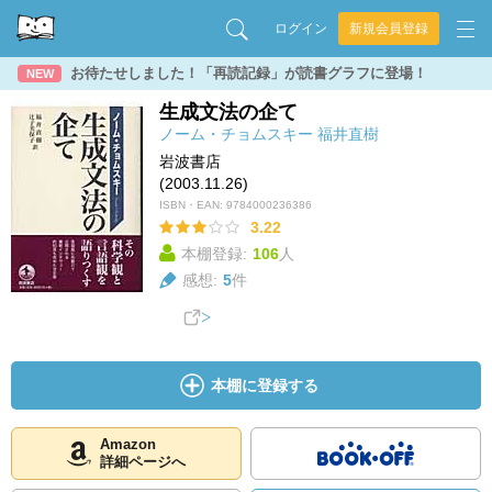
ログイン
新規会員登録
お待たせしました！「再読記録」が読書グラフに登場！
NEW
生成文法の企て
ノーム・チョムスキー
福井直樹
岩波書店
(2003.11.26)
ISBN・EAN:
9784000236386
3.22
本棚登録:
106
人
感想:
5
件
本棚に登録する
Amazon
詳細ページへ