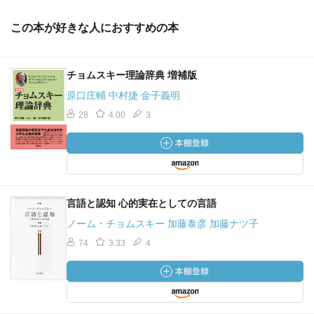
この本が好きな人におすすめの本
チョムスキー理論辞典 増補版
原口庄輔 中村捷 金子義明
28
4.00
3
言語と認知 心的実在としての言語
ノーム・チョムスキー 加藤泰彦 加藤ナツ子
74
3.33
4