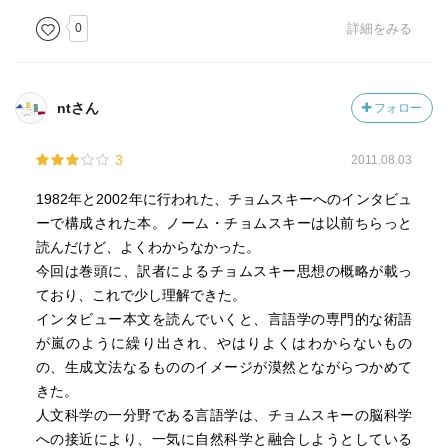
払わないということが主要な原因であるように思う。結果
0
詳細をみる
として，生成文法を中心とした言語学の成果に全く無知な
脳科学的研究が言語に関しては多々見られることになり残
念である。また逆に，生成文法研究者の側でも，自分たち
ntさん
フォロー
の分野が全体として脳の一側面（言語機能）に関するモデ
ルを提出しようとしているのだということを，脳科学者に
3
2011.08.03
向かって積極的に発信せず，言語学内部の技術的な研究に
のみ集中しているという傾向が見られる。このような傾向
1982年と2002年に行われた、チョムスキーへのインタビュ
も，生成文法と脳科学との有意義な相互交流を妨げている
ーで構成された本。ノーム・チョムスキーは以前ちらっと
一因であろう。
読んだけど、よくわからなかった。
このように，生成文法と言語を扱う脳科学とが順調に交
今回は巻頭に、訳者によるチョムスキー思想の概略が載っ
流を深め相互に補完し合いながら言語機能の本質を探究し
ており、これで少し理解できた。
ているとは，現段階では言いがたいが，右でも強調したよ
インタビュー本文を読んでいくと、言語学の専門的な術語
うに，この二つは決して相反するものではなく，同じ研究
が嵐のように繰り出され、やはりよくはわからないもの
対象についての二つの異なるアプローチにすぎない。メン
の、生成文法なるもののイメージが漠然とながらつかめて
デルの研究と現代遺伝学との関係を見てもわかるように，
きた。
あるいは十九世紀の化学とボーア等の量子論の関係によっ
人文科学の一分野である言語学は、チョムスキーの脳科学
ても例示されているように，抽象的モデルから得られる洞
への接近により、一気に自然科学と融合しようとしている