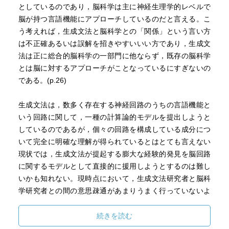
としているのであり，脳科学は主に神経生理学的レベルで
脳が持つ言語機能にアプローチしているのだと言える。こ
う考えれば，生成文法と脳科学との「関係」という言い方
は不正確あるいは誤解を招きやすいいい方であり，生成文
法は正に総合的脳科学の一部門に他ならず，既存の脳科学
とは脳に対するアプローチがことなっているにすぎないの
である。(p.26)
生成文法は，数多く存在する神経回路のうちの言語機能と
いう回路に関して，一種の計算論的モデルを提出しようと
しているのであるが，個々の回路を構成している成分につ
いて完全に明確な理解が得られているとはとても言えない
現状では，生成文法が提起する膨大な経験的発見を脳回路
に関するモデルとして直接的に援用しようとするのは難し
いかも知れない。現時点において，生成文法研究者と脳科
学研究者との間の意思疎通があまりうまく行っていないよ
うに見えるのは，（日本の大学の硬直的な学部・学科制度
の影響を大きいのかも知れないが）脳科学研究者が，今述
続きを読む
べたような事情により，生成文法の成果にほとんど注意を