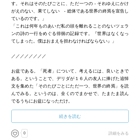
す。それはそのたびごとに、ただ一つの - それゆえにかけ
がえのない、果てしない - 総体である世界の終焉を宣告し
ているのです。」
「これは何年ものあいだ私の頭を離れることのないツェラ
ンの詩の一行をめぐる徘徊の記録です。『世界はなくなっ
てしまった。僕はおまえを担わなければならない』」
／／／／／／／／
お盆である。「死者」について、考えるには、良いときで
ある。ということで、デリダが１６人の友人に捧げた追悼
文を集めた「そのたびごとにただ一つ、世界の終焉」を読
んでみる。というのは、全くのでまかせで、たまたま読ん
でるうちにお盆になっただけ。
さて、追悼文、弔辞というジャンルであるが、なんともい
続きを読む
かがわしいものが漂うものである。例えば、清志郎の葬儀
での弔辞なんかを思い出しても、話している人の誠意と
0
詳細をみる
か、愛情は疑いようのないものであるにも関わらず、なん