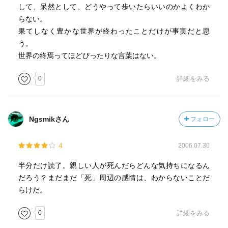
して、呆然として、どうやって歩いたらいいのかよくわか
語ることの、書くことの本質は、誰かに意思を届け、伝え
らない。
るという郵便的な作用である。その限りに於いて言葉と
果てしなく豊かな世界が終わったことだけが事実だと思
は、およそ考え得るあらゆる誤謬を孕んだ、とても厄介な
う。
代物である。ゆえに人は、言葉の呪われた作用を知る人
世界の終焉ってほどぴったりな言葉はない。
は、時にその郵便を沈黙に託すことをする。雄弁な沈黙
0
詳細をみる
は、言葉以外の全てを運ぶ、極めて洗練された修辞である
のだ。デリダが頑なに守ってきた沈黙は、この気高く誠実
な沈黙であった。
Ngsmikさん
フォロー
ならば、そんな彼が語り出した意味は明らかだろう。彼は
沈黙を目指した。死について、死者について、一人黙する
4
2006.07.30
こと。それこそが喪であり、弔いであり、分別のある政治
であると信じていた。だから、彼は語った。雄弁な沈黙の
半分だけ読了。親しい人が死んだらどんな気持ちになるん
裏側で、消失した雄弁を行った。空疎に語ること、語りで
だろう？まだまだ「死」周辺の感情は、わからないことだ
語りを否定し、漂白することを通して、デリダはこれ以上
らけだ。
無いほどに、徹底して沈黙した。
0
詳細をみる
語りは実らず、その不実をして完全な、美しい沈黙を結実