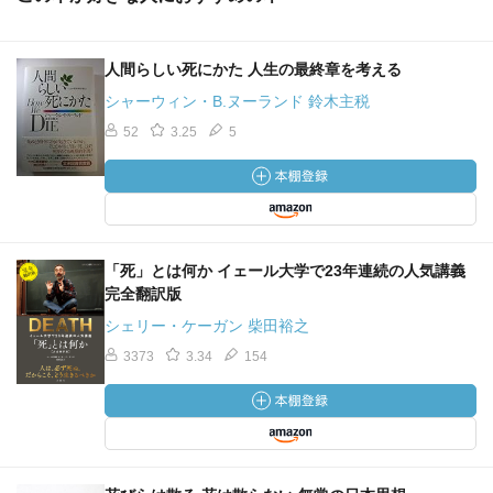
人間らしい死にかた 人生の最終章を考える
シャーウィン・B.ヌーランド 鈴木主税
52
3.25
5
「死」とは何か イェール大学で23年連続の人気講義
完全翻訳版
シェリー・ケーガン 柴田裕之
3373
3.34
154