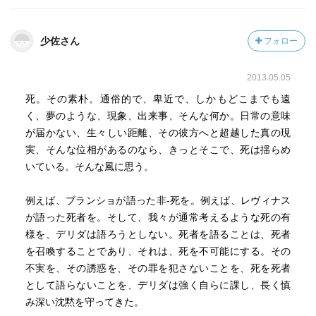
だか「嘘っぽく」てしょうがーないのだ。死者への語りか
け、という作法。死者の自己愛への転化。などなど、「死
少佐さん
フォロー
人に口なし」ということで、自分の好きなように死者を利
用しているにも関わらず、死者に対して、語りかけてしま
2013.05.05
う。という行為の奇矯さ。
死。その素朴。通俗的で、卑近で、しかもどこまでも遠
こうしたいかがわしさを前に、真の友人はいかにふるまう
く、夢のような、現象、出来事、そんな何か。日常の意味
べきなのか？友人の死に際して、何も語らないべきなの
が届かない、生々しい距離、その彼方へと超越した真の現
か？
実、そんな位相があるのなら、きっとそこで、死は揺らめ
いている。そんな風に思う。
語っても、語らなくても、どちらにしても、一つの社会的
な紋切方にハマってしまう、気味の悪さ。
例えば、ブランショが語った非-死を。例えば、レヴィナス
が語った死者を。そして、我々が通常考えるような死の有
という逡巡のなかで、「友愛」の哲学者は、そうしたディ
様を、デリダは語ろうとしない。死者を語ることは、死者
スクールを巧みに「脱構築」しながら、「喪」の行為をな
を召喚することであり、それは、死を不可能にする。その
す、とともに「喪」とは？、「友愛」とは？、「死」と
不実を、その誘惑を、その罪を犯さないことを、死を死者
は？を投げかける。
として語らないことを、デリダは強く自らに課し、長く慎
み深い沈黙を守ってきた。