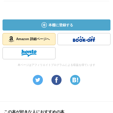
させる。それがデリダの死に対する実践であった。先に逝
く者を眼差す仕方として彼が辿り着いたのは、この壮絶な
沈黙だった。
本棚に登録する
友の死。愛する者の死。そのたびに終わるのは、死者の生
ではない。死の当事者だけに固有の世界ではない。全て
Amazon 詳細ページへ
だ。全てが終わる。ある一つの死は、すべての世界の終焉
である。我々は全員、例外なく、その終焉に立ち会ってお
り、世界全体で反復する、かけがえのない、ただ一つの終
わりの中では、誰も、何も語り得ない。かりそめの沈黙が
本ページはアフィリエイトプログラムによる収益を得ています
許されざる何かを不意に語ってしまわぬように、我々は語
り続けなくてはならない。その罪を引き受けて、罰を生き
ながら、それでも、なお。
この本が好きな人におすすめの本