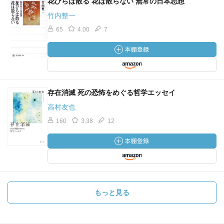
花びらは散る 花は散らない 無常の日本思想
竹内整一
65
4.00
7
存在消滅 死の恐怖をめぐる哲学エッセイ
高村友也
160
3.38
12
もっと見る