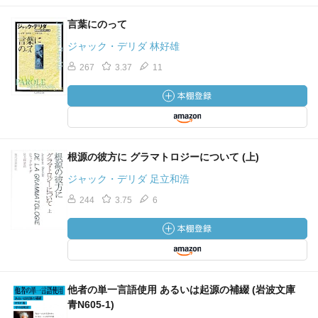
言葉にのって
ジャック・デリダ 林好雄
267
3.37
11
根源の彼方に グラマトロジーについて (上)
ジャック・デリダ 足立和浩
244
3.75
6
他者の単一言語使用 あるいは起源の補綴 (岩波文庫
青N605-1)