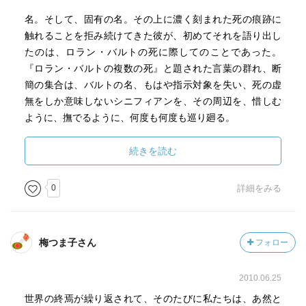
という本である。
名。そして、固有の名。その上に濃く刻まれた死の痕跡に
１冊目は、８０年代と９０年代初頭の追悼文をおさめる。
触れることを拒み続けてきた彼が、初めてそれを語り出し
追悼された人は、ロラン・バルト、ポール・ド・マン、ミ
たのは、ロラン・バルトの死に際してのことであった。
シェル・フーコー、ルイ・アルチュセールなど。
『ロラン・バルトの複数の死』と題された言葉の群れ、断
簡の集合は、バルトの名、もはや指示対象を失い、死の虚
デリダの兄貴といった存在であったと思われるアルチュセ
無をしか意味しないシニフィアンを、その周辺を、惜しむ
ールへの追悼の一節。
ように、撫でるように、何度も何度も巡り廻る。
「友人の死に際して自分自身の死に同情する。こうした心
の動きにある堪え難い暴力を見つけても、私はそれを慎む
ここから、彼の弔いが、喪の政治学が、始まった。次々に
続きを読む
気になれません。これは私のなかで、ルイを保ち続け、私
訪れる、友の死、友愛の終わり。その度にデリダは、死を
の中で彼を保ちながら私を保ち続けるただ一つのやり方で
語ること、死について語ることが孕む全ての罪、全ての欺
0
詳細をみる
あります。皆さんもそうしているでしょうし、私たち皆が
瞞、全てのナルシシズムを一人称で引き受け、その渦中で
そうしていると、私は確信しています。各々が、喪がなさ
喪を行った。「語ること・黙ること」の意味を誰よりも切
れてからしか存在されてからしか存在しない彼の記憶や引
実な問題として考えてきたデリダから発散する喪の言葉
梅つま子さん
フォロー
きちぎられた彼の断片の歴史と共に、そうしているので
は、ひび割れそうなほど薄く乾燥している。結局、彼は何
す」
も、何をも語ろうとしていない。ここで彼が語るのは、ま
2010.06.25
さにこの語りの挫折、喪の失敗であり、その不能と不実で
ある。
世界の終焉が繰り返されて、そのたびに私たちは、あ然と