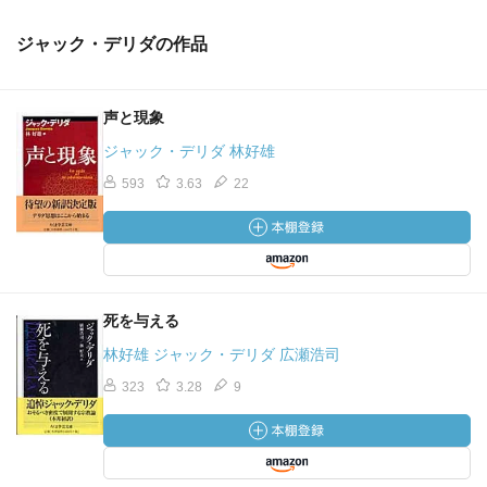
ジャック・デリダの作品
声と現象
ジャック・デリダ 林好雄
593
3.63
22
死を与える
林好雄 ジャック・デリダ 広瀬浩司
323
3.28
9