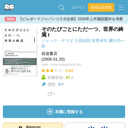
ログイン
新規会員登録
【ビルボードジャパンコラボ企画】2026年上半期話題作を考察
NEW
そのたびごとにただ一つ、世界の終
焉 I
ジャック・デリダ
土田知則
岩野卓司
國分功一
郎
岩波書店
(2006.01.20)
ISBN・EAN:
9784000237116
3.64
本棚登録:
87
人
感想:
5
件
本棚に登録する
Amazon