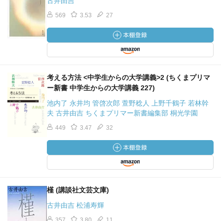
古井由吉
569
3.53
27
考える方法 <中学生からの大学講義>2 (ちくまプリマ
ー新書 中学生からの大学講義 227)
池内了 永井均 管啓次郎 萱野稔人 上野千鶴子 若林幹
夫 古井由吉 ちくまプリマー新書編集部 桐光学園
449
3.47
32
槿 (講談社文芸文庫)
古井由吉 松浦寿輝
357
3.80
11