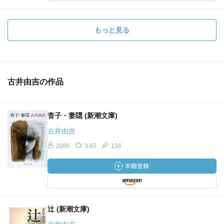
もっと見る
古井由吉の作品
杳子・妻隠 (新潮文庫)
古井由吉
2086
3.65
156
辻 (新潮文庫)