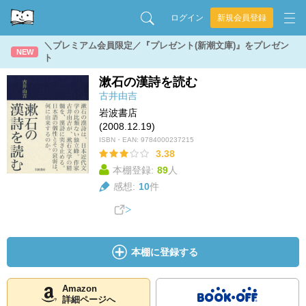
ログイン
新規会員登録
＼プレミアム会員限定／『プレゼント(新潮文庫)』をプレゼン
NEW
ト
漱石の漢詩を読む
古井由吉
岩波書店
(2008.12.19)
ISBN・EAN:
9784000237215
3.38
本棚登録:
89
人
感想:
10
件
本棚に登録する
Amazon
詳細ページへ