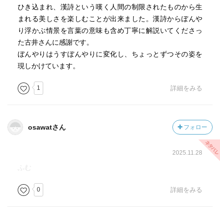
だろうか。今回の読み直しでも、いろいろと考えるところ
ひき込まれ、漢詩という嘆く人間の制限されたものから生
があり、また今後も読み続けていく本だろうなと思う。
まれる美しさを楽しむことが出来ました。漢詩からぼんや
り浮かぶ情景を言葉の意味も含め丁寧に解説いてくださっ
日本語が現在、危機的な状況に置かれていると結ばれてお
た古井さんに感謝です。
り、確かにそのとおりだと思う。政治家の言葉の例を引い
ぼんやりはうすぼんやりに変化し、ちょっとずつその姿を
て書いてあるけれども、政治家の言っていることに重みが
現しかけています。
感じられないことをなんとなく普通に感じてしまっている
今の自分の体感は冷静に見るとかなり異常なんではないか
1
詳細をみる
と思う。別に政治に限ったことではないような気がする。
きれぎれな言葉がやはり今の世の中多いのかな、と思う。
古井さんは「日本人には言葉を変換する力がある」と述べ
osawatさん
フォロー
ており、そこに何がしかの活路を見いだそうとしている。
これからも小説家の言葉をしっかりと読んでいきたいと思
2025.11.28
わせてくれる。
ふむ
0
詳細をみる