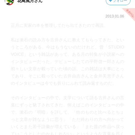
花鳥風月さん
フォロー
2013.01.06
正月に実家の本を整理してたら出てきたので再読。
私は漱石の読み方を古井さんに教えてもらってきた、とい
うところがある。今はもうないのだけれど、昔「STUDIO
VOICE」という雑誌があって、ある月の特集が小説家への
インタビューだった。デビューしたての平野啓一郎さんの
初々しい文章が載っていた頃の話。この雑誌は大事にとっ
てあり、そこに載っていた古井由吉さんと金井美恵子さん
のインタビューは今でも折りにふれて読み返すものだ。
そのインタビューの中で、文学について語る古井さんの言
葉にずっと魅了されてきた。例えばこのインタビューの中
で、漱石の『明暗』を評して、「他のものと比べるとちょ
っと文章が雑なように思う」「ただ終わりの方へ向かって
いくとまた若干語彙が増えている」「また昔の作品へ戻っ
ていこうとしたのかもしれない」というような言葉を尽く