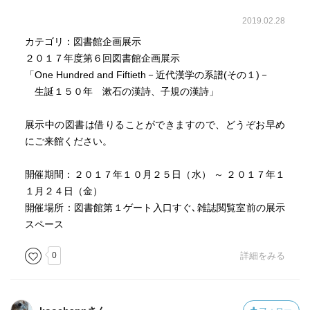
2019.02.28
カテゴリ：図書館企画展示
２０１７年度第６回図書館企画展示
「One Hundred and Fiftieth－近代漢学の系譜(その１)－
生誕１５０年 漱石の漢詩、子規の漢詩」
展示中の図書は借りることができますので、どうぞお早め
にご来館ください。
開催期間：２０１７年１０月２５日（水） ～ ２０１７年１
１月２４日（金）
開催場所：図書館第１ゲート入口すぐ､雑誌閲覧室前の展示
スペース
0
詳細をみる