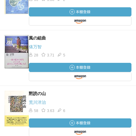
風の組曲
俵万智
28
3.71
5
黙読の山
荒川洋治
58
3.63
6