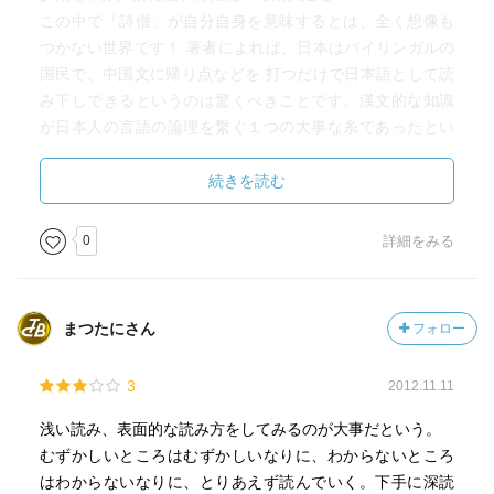
この中で「詩僧」が自分自身を意味するとは、全く想像も
つかない世界です！ 著者によれば、日本はバイリンガルの
国民で、中国文に帰り点などを 打つだけで日本語として読
み下しできるというのは驚くべきことです。漢文的な知識
が日本人の言語の論理を繋ぐ１つの大事な糸であったとい
う終章の著者の言葉は、日本人の思考力の低下を示唆して
いるのかも知れません。
続きを読む
0
詳細をみる
まつたにさん
フォロー
3
2012.11.11
浅い読み、表面的な読み方をしてみるのが大事だという。
むずかしいところはむずかしいなりに、わからないところ
はわからないなりに、とりあえず読んでいく。下手に深読