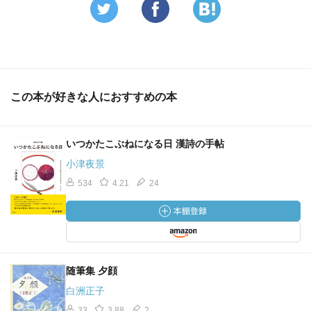
この本が好きな人におすすめの本
いつかたこぶねになる日 漢詩の手帖
小津夜景
534
4.21
24
随筆集 夕顔
白洲正子
33
3.88
2