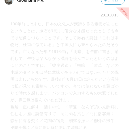
koochannさん
フォロー
2013.08.18
100年前には未だ、日本の文化人が漢詩を作る素養があった
ということは、漱石が特別に優秀な才能だったとしても今
では想像しづらいことです。そして漱石の詩は「これは本
物だ、杜甫に似ている」と中国人にも誉められたのだそう
です。亡くなった年の1916年は「明暗」を午前に書き、消
耗して、午後は楽みながら漢詩を読んでいたというのはよ
ほどのことですね。「彼岸過迄」「明暗」「道草」などの
小説のタイトルは特に意味があるわけではなかったとの説
明は楽しいものです。最後の年8月14日に詠んだという漢詩
は私が見ても素晴らしいですが、今では使わない言葉ばか
りで時代を感じます。パソコンで入力するもの大変でした
が、雰囲気は掴んでいただけます。
幽居 正に解す 酒中の忙 ／華髪 なんぞ須いん酔郷に
住むを／座に詩僧有りて 閑に句を拈し／門に俗客無く
静かに香を焚く／花間の宿鳥 朝露を振い／柳外の帰牛
夕陽を帯ぶ／所に随い縁に随いて清興足る