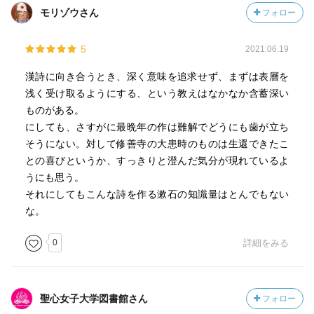
モリゾウさん
フォロー
5
2021.06.19
漢詩に向き合うとき、深く意味を追求せず、まずは表層を
浅く受け取るようにする、という教えはなかなか含蓄深い
ものがある。
にしても、さすがに最晩年の作は難解でどうにも歯が立ち
そうにない。対して修善寺の大患時のものは生還できたこ
との喜びというか、すっきりと澄んだ気分が現れているよ
うにも思う。
それにしてもこんな詩を作る漱石の知識量はとんでもない
な。
0
詳細をみる
聖心女子大学図書館さん
フォロー