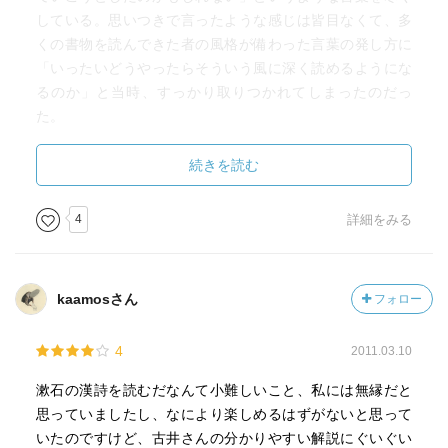
している。思いつきで言ったような感じは皆目なくて、多
くの書物を読んできた者の風格が備わった言葉の発し方に
「いったいどうやったらそういう風に深く読めるようにな
るのか」と当時、すっかり取りつかれてしまったのだっ
た。
『漱石の漢詩を読む』は俗に言う「修善寺の大患」後に生
続きを読む
み出された作品、『思い出す事など』や『明暗』と、その
執筆と並行して行われた漢詩の創作について、精読してい
4
詳細をみる
くもの。漢詩についての解説も多いけれど、折々に、古井
さんの文学観が挟まれており、古井さんの創作にあたる際
の態度のようなものも透けて見えてくる。漢詩と近代文学
kaamosさん
フォロー
の文章を中心にしながら、他の言語との関係も示され、自
ずと日本語のかたちとか、日本語の成長記録のようなもの
4
2011.03.10
まで感じ取れてくる。素晴らしい日本語論であると思う。
漱石の漢詩を読むだなんて小難しいこと、私には無縁だと
それにしても漱石は凄い作家だし、幸せな作家だと思う。
思っていましたし、なにより楽しめるはずがないと思って
後世の人にこのように読んでもらえれば本望なのではない
いたのですけど、古井さんの分かりやすい解説にぐいぐい