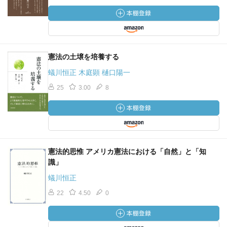
憲法の土壌を培養する
蟻川恒正 木庭顕 樋口陽一
25
3.00
8
憲法的思惟 アメリカ憲法における「自然」と「知
識」
蟻川恒正
22
4.50
0