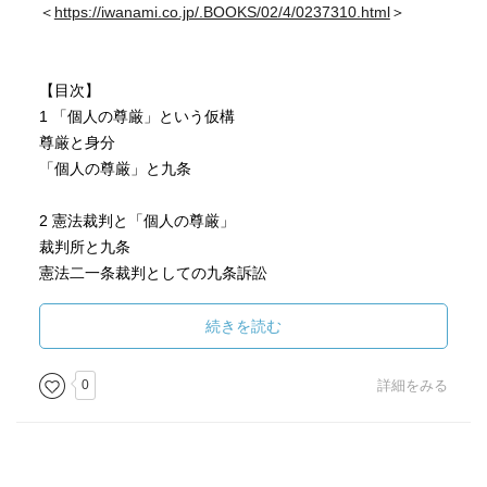
＜
https://iwanami.co.jp/.BOOKS/02/4/0237310.html
＞
【目次】
1 「個人の尊厳」という仮構
尊厳と身分
「個人の尊厳」と九条
2 憲法裁判と「個人の尊厳」
裁判所と九条
憲法二一条裁判としての九条訴訟
最高裁判例に現われた「個人の尊厳」――婚外子法定相続
分最高裁違憲決定を読む
続きを読む
不起立訴訟と憲法一二条
「命令」と「強制」の間――最高裁判例に潜在する「個人
0
詳細をみる
の尊厳」
3 「尊厳」を担う「個人」
憲法学に「個人」像は必要か