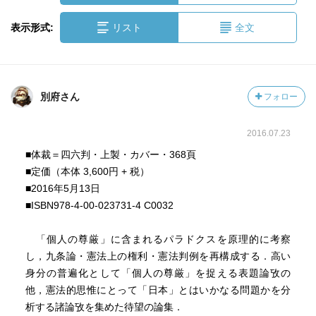
表示形式:
リスト
全文
別府さん
フォロー
2016.07.23
■体裁＝四六判・上製・カバー・368頁
■定価（本体 3,600円 + 税）
■2016年5月13日
■ISBN978-4-00-023731-4 C0032
「個人の尊厳」に含まれるパラドクスを原理的に考察
し，九条論・憲法上の権利・憲法判例を再構成する．高い
身分の普遍化として「個人の尊厳」を捉える表題論攷の
他，憲法的思惟にとって「日本」とはいかなる問題かを分
析する諸論攷を集めた待望の論集．