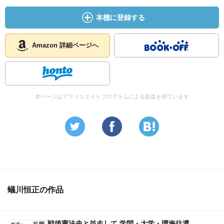
自由をめぐる憲法と民法
本棚に登録する
最高権力者の「表現の自由」
法律家による釜ヶ崎サーガ――「学ぶ」者として、「権力
者」として、ふたつの倫理履践の可能性(書評 遠藤比呂通
Amazon 詳細ページへ
『不平等の謎――憲法のテオリアとプラクシス』)
厳しさと優しさ――広中俊雄先生の思い出に
本ページはアフィリエイトプログラムによる収益を得ています
蟻川恒正の作品
戦後憲法史と並走して 学問・大学・環海往還