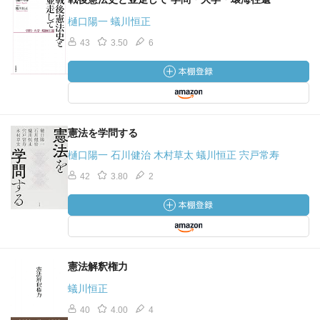
樋口陽一 蟻川恒正
43
3.50
6
憲法を学問する
樋口陽一 石川健治 木村草太 蟻川恒正 宍戸常寿
42
3.80
2
憲法解釈権力
蟻川恒正
40
4.00
4