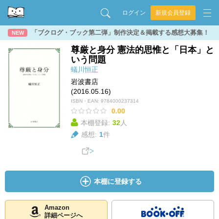
ログイン
新規会員登録
「ブクログ・ブック第二弾」制作決定＆掲載する感想大募集！
NEW
尊厳と身分 憲法的思惟と「日本」と
いう問題
蟻川恒正
岩波書店
(2016.05.16)
ISBN・EAN:
9784000237314
0.00
本棚登録:
32
人
感想:
1
件
本棚に登録する
Amazon
詳細ページへ