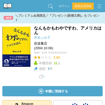
ログイン
新規会員登録
＼プレミアム会員限定／『プレゼント(新潮文庫)』をプレゼン
NEW
ト
なんもかもわやですわ、アメリカは
ん
米谷ふみ子
岩波書店
(2004.10.06)
ISBN・EAN:
9784000241533
2.60
本棚登録:
11
人
感想:
3
件
本棚に登録する
Amazon