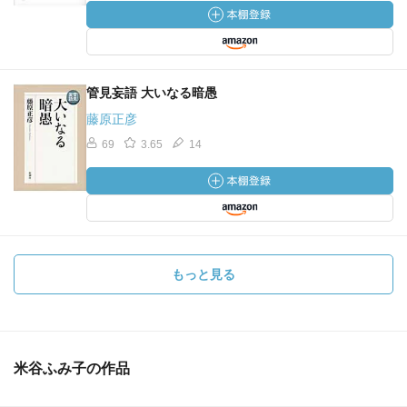
管見妄語 大いなる暗愚
藤原正彦
69
3.65
14
もっと見る
米谷ふみ子の作品