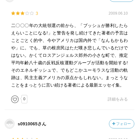
3
2009.06.10
二〇〇〇年の大統領選の前から、「ブッシュが勝利したら
えらいことになる!」と警告を発し続けてきた著者の予言は
ことごとく的中、今やアメリカは国内外で「なんもかもわ
や」に。でも、草の根庶民はただ嘆き悲しんでいるだけで
はない。かくてロスアンジェルス郊外の小さな町で、推定
平均年齢八十歳の反戦反核運動グループが活動を開始する!
そのエネルギッシュで、でもどこかユーモラスな活動の軌
跡は、民主主義アメリカの原点かもしれない。まっとうな
ことをまっとうに言い続ける著者による最新エッセイ集。
0
詳細をみる
s0910065さん
フォロー