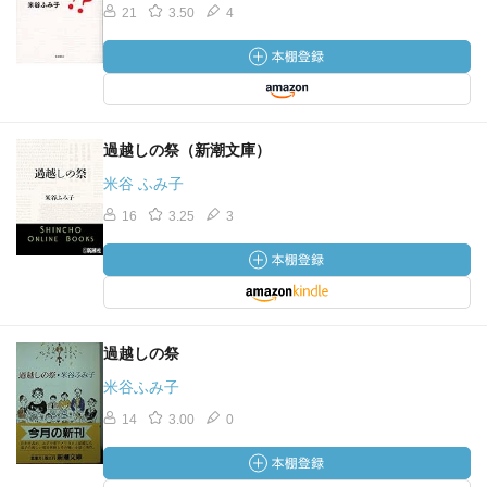
21
3.50
4
過越しの祭（新潮文庫）
米谷 ふみ子
16
3.25
3
過越しの祭
米谷ふみ子
14
3.00
0