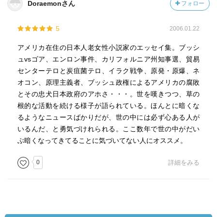
Doraemonさん
フォロー
5
2006.01.22
アメリカ在住の日本人老女性小説家のエッセイ集。ブッシ
ュvsゴア、エンロン事件、カリフォルニア州知事選、貿易
センターテロと炭疽菌テロ、イラク戦争、原発・原爆、ネ
オコン、原理主義者、ブッシュ政権によるアメリカの腐敗
とその忠犬日本政府のアホさ・・・。世を嘆きつつ、草の
根的な活動を続ける様子が語られている。ほんとに暗くな
るようなニュースばかりだが、世の中には必ず心ある人が
いるんだ、と勇気づけれられる。ここ数年で世の中がだい
ぶ暗くなってきてることに気づいてない人にオススメ。
0
詳細をみる