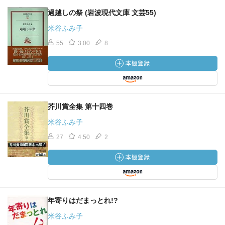
過越しの祭 (岩波現代文庫 文芸55)
米谷ふみ子
55
3.00
8
芥川賞全集 第十四巻
米谷ふみ子
27
4.50
2
年寄りはだまっとれ!?
米谷ふみ子