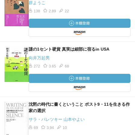
群ようこ
138
2.89
22
謎の1セント硬貨 真実は細部に宿るin USA
向井万起男
272
3.65
68
沈黙の時代に書くということ ポスト9・11を生きる作
家の選択
サラ・パレツキー 山本やよい
69
3.94
10