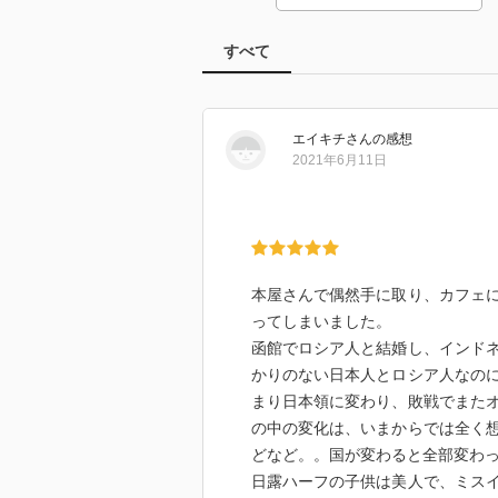
すべて
エイキチ
さん
の感想
2021年6月11日
本屋さんで偶然手に取り、カフェ
ってしまいました。
函館でロシア人と結婚し、インド
かりのない日本人とロシア人なの
まり日本領に変わり、敗戦でまた
の中の変化は、いまからでは全く
どなど。。国が変わると全部変わ
日露ハーフの子供は美人で、ミス