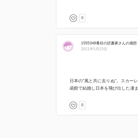
中に埋もれてしまっていたであろ
こまで調べ上げたものだと、歴史
亜」戦争、インドネシア独立など
0
こともよくわかり、１つの家族史
者の意図も見事に達成されていた
1555348番目の読書家
さん
の感想
2021年5月23日
日本の"風と共に去りぬ"。スカー
函館で結婚し日本を飛び出した凄
0