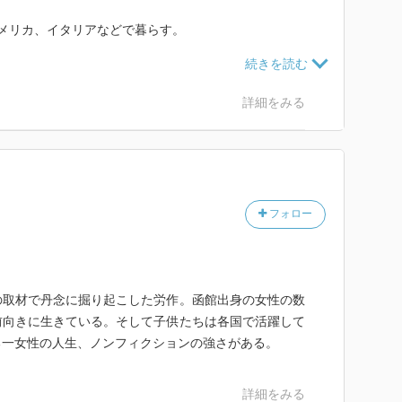
メリカ、イタリアなどで暮らす。
そしてインドネシア独立という社会の変化も。。
かったです。
出しました。
詳細をみる
フォロー
の取材で丹念に掘り起こした労作。函館出身の女性の数
前向きに生きている。そして子供たちは各国で活躍して
る一女性の人生、ノンフィクションの強さがある。
詳細をみる