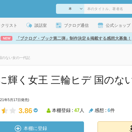
ックリスト
談話室
ブクログ通信
公式ショップ
「ブクログ・ブック第二弾」制作決定＆掲載する感想大募集！
NEW
 国のない女の一代記
に輝く女王 三輪ヒデ 国のな
021年5月17日発売)
3.86
本棚登録 :
47
人
感想 :
6
件
本棚に登録