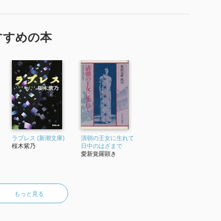
すすめの本
ラブレス (新潮文庫)
清朝の王女に生れて
桜木紫乃
日中のはざまで
愛新覚羅顕き
もっと見る