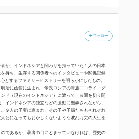
フォロー
著者が、インドネシアと関わりを持っていた１人の日本
味を持ち、生存する関係者へのインタビューや関係記録
中心とするファミリーヒストリーを明らかにしたもの。
て明治に函館に生まれ、帝政ロシアの貴族ニコライ・グ
インド（現在のインドネシア）に渡って、農園を切り開
戦、インドネシアの独立などの激動に翻弄されながら、
た。９人の子宝に恵まれ、その子や子孫たちもそれぞれ
主人公になってもおかしくないような波乱万丈の人生を
ものであるが、著者の目にとまっていなければ、歴史の