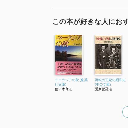
この本が好きな人にお
ユーラシアの秋 (集英
流転の王妃の昭和史
社文庫)
(中公文庫)
佐々木良江
愛新覚羅浩