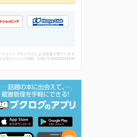
ィリエイトプログラムによる収益を得ています
・本 (252ページ) / ISBN・EAN: 9784000241830