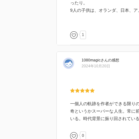
ったり。
9人の子供は、オランダ、日本、ア
戦争で、オランダから日本統治、
なんか凄いなー。。とにかく面白
少し「サンダカン娼婦館」も思い
1
1080magic
さん
の感想
2024年10月20日
一個人の軌跡を作者ができる限り
奇というかスーパーな人生。常に
いる。時代背景に振り回されてい
0