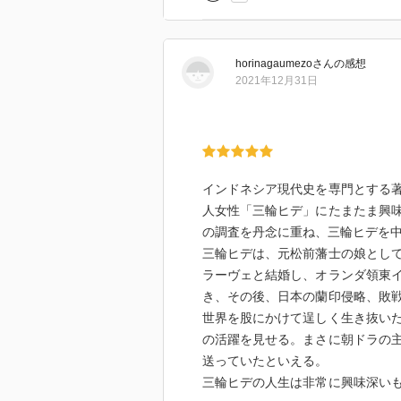
horinagaumezo
さん
の感想
2021年12月31日
インドネシア現代史を専門とする
人女性「三輪ヒデ」にたまたま興
の調査を丹念に重ね、三輪ヒデを
三輪ヒデは、元松前藩士の娘とし
ラーヴェと結婚し、オランダ領東
き、その後、日本の蘭印侵略、敗
世界を股にかけて逞しく生き抜い
の活躍を見せる。まさに朝ドラの
送っていたといえる。
三輪ヒデの人生は非常に興味深い