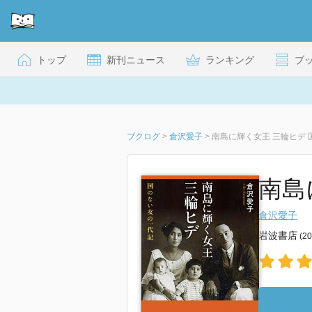
トップ
新刊ニュース
ランキング
ブ
ブクログ
>
倉沢愛子
>
南島に輝く女王 三輪ヒデ
南島
倉沢愛子
岩波書店
(2