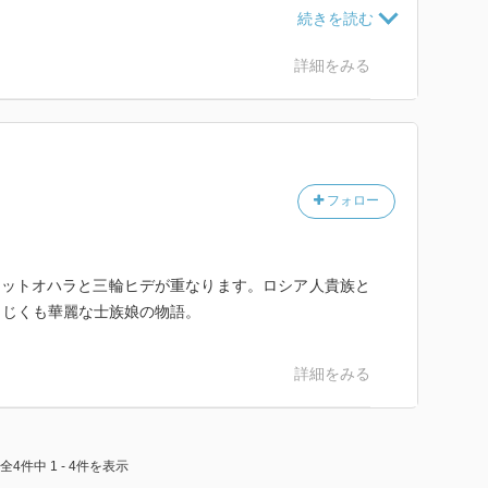
う。いわゆる著名人ではない三輪ヒデについて、よくこ
家としての著者に敬意を覚える。ロシア革命、「大東
の歴史的事件に個人の人生がいかに影響されたかという
詳細をみる
を語りながら、マクロな歴史の流れも伝えたいという著
と思う。
フォロー
レットオハラと三輪ヒデが重なります。ロシア人貴族と
まじくも華麗な士族娘の物語。
詳細をみる
全4件中 1 - 4件を表示