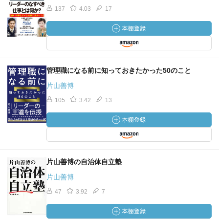
137
4.03
17
管理職になる前に知っておきたかった50のこと
片山善博
105
3.42
13
片山善博の自治体自立塾
片山善博
47
3.92
7