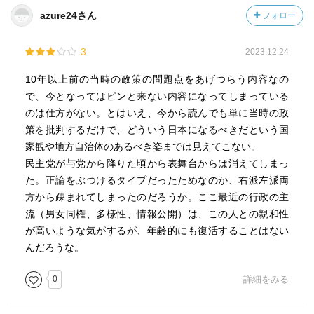
azure24さん
フォロー
3
2023.12.24
10年以上前の当時の政策の問題点をあげつらう内容なの
で、今となってはピンと来ない内容になってしまっている
のは仕方がない。とはいえ、今から読んでも単に当時の政
策を批判するだけで、どういう日本になるべきだという国
家観や地方自治体のあるべき姿までは見えてこない。
民主党が与党から降りた頃から表舞台からは消えてしまっ
た。正論をぶつけるタイプだったためなのか、右派左派両
方から疎まれてしまったのだろうか。ここ最近の行政の主
流（男女同権、多様性、情報公開）は、この人との親和性
が高いような気がするが、年齢的にも復活することはない
んだろうな。
0
詳細をみる