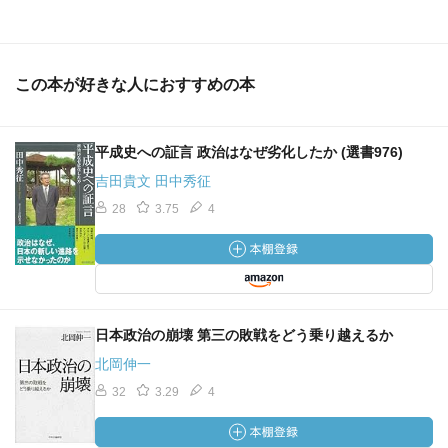
この本が好きな人におすすめの本
平成史への証言 政治はなぜ劣化したか (選書976)
吉田貴文 田中秀征
28
3.75
4
日本政治の崩壊 第三の敗戦をどう乗り越えるか
北岡伸一
32
3.29
4