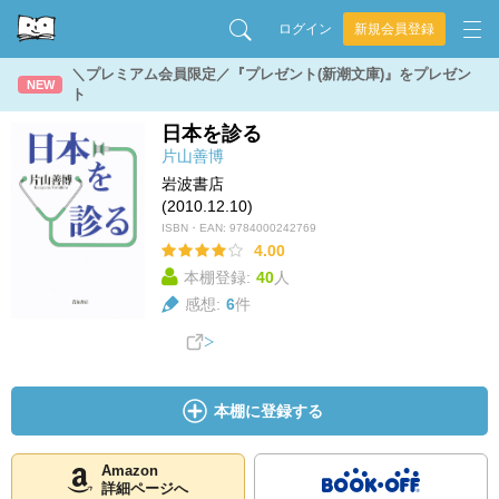
ログイン
新規会員登録
＼プレミアム会員限定／『プレゼント(新潮文庫)』をプレゼン
NEW
ト
日本を診る
片山善博
岩波書店
(2010.12.10)
ISBN・EAN:
9784000242769
4.00
本棚登録:
40
人
感想:
6
件
本棚に登録する
Amazon
詳細ページへ