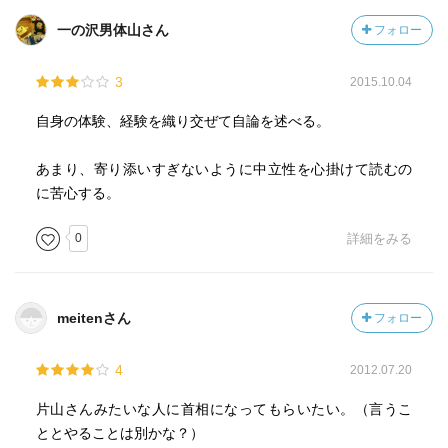
一の沢男体山さん
フォロー
3
2015.10.04
自身の体験、経験を織り交ぜて自論を述べる。
あまり、寄り添いすぎないように中立性を心掛けて読むの
に苦心する。
0
詳細をみる
meitenさん
フォロー
4
2012.07.20
片山さんみたいな人に首相になってもらいたい。（言うこ
ととやることは別かな？）