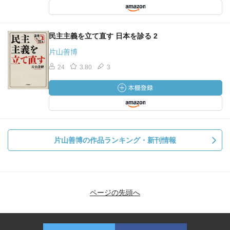
民主主義を立て直す 日本を診る 2
片山善博
24
3.80
3
片山善博の作品ランキング・新刊情報
ページの先頭へ