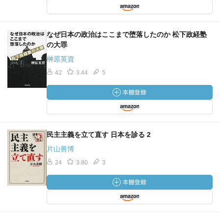
なぜ日本の政治はここまで堕落したのか 松下政経塾
の大罪
榊原英資
42
3.44
5
民主主義を立て直す 日本を診る 2
片山善博
24
3.80
3