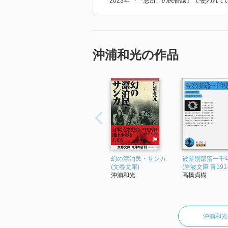
「2023年 『「悪所」の民俗誌』 で使われ
執筆者は、社会学者、歴史学者（
映画評論家、患者の家族等である
いずれも読ませるが、いくつかを
（「隔離の中の医療」徳永進）、
沖浦和光の作品
別」丹生谷哲一）、隔離政策に至
藤野豊）、実際にハンセン病療養
（「菊池恵楓園からの訴え」由布
論考（「映画『砂の器』が問いか
た患者に向けた、慟哭のような息
み、あるいは心揺さぶる一文とな
ハンセン病差別は少なくとも中世
節』にも癩者が登場する。外見を
幻の漂泊民・サンカ
被差別部落一千
果であるとされたりした。
(文春文庫)
(岩波文庫 青191-
沖浦和光
高橋貞樹
ハンセン病は感染症であるが伝染
依存するため、こうした特徴を共
が、感受性・脆弱性は遺伝による
されてきた背景がある。
沖浦和光