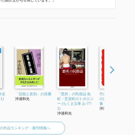
ていた紹介文から引用しています。」
中世史、近現代史）、医師、法学者、ジャーナリスト、
。
挙げると、医師の目から見た中世以降のハンセン病略史
中世の被差別民組織の解説（「中世の非人と『癩』差
るまでの近代日本の動き（「ハンセン病と近現代日本」
所に勤務し、らい予防法廃止に尽力した医師の証言
雅夫）、ハンセン病を取り上げたとされる映画に関する
けてくるもの」白井佳夫）、そして療養所内で亡くなっ
子の手紙（「父への手紙」林力）は、あるいは示唆に富
っている。
に遡ることが可能である。中世の語り物である『説経
著しく損なう病態から、天刑病と呼ばれたり、仏罰の結
年史
「芸能と差別」の深層
「悪所」の民俗誌 色
竹の民俗誌 日本文化
1)
沖浦和光
町・芝居町のトポロジ
の深層を探る (岩波新
ー (ちくま文庫 お-77-
書 187)
性は弱い。一方で、発症は「体質」「栄養状態」などに
1)
沖浦和光
有する家族内で複数発症することがある。主因は細菌だ
沖浦和光
ところが大きいと言えようか。このため、遺伝性と誤解
の作品ランキング・新刊情報へ