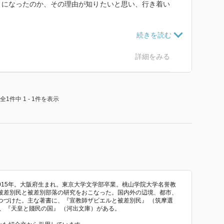
とになったのか、その理由が知りたいと思い、行き着い
されている。2001年とは、熊本地裁により、「『らい予
判決が出た年である。熊本地裁はらい予防法の隔離規定
詳細をみる
れほど最近のことであったのか、ということに改めて驚
書は半年ほどで企画・発刊されている。
全1件中 1 - 1件を表示
セン病差別に関する書籍・資料が十分には発行されてこ
れは、ハンセン病に対する世間の「無関心」が、差別の
でもある。
グラウンドの執筆者が、それぞれの専門知識や経験を元
ている点である。統一の取れた形ではないが、多層的・
者がたどった道筋が立体的に浮かび上がってくる。
にするための「叩き台のひとつとして」企画されたとい
の深い、良書であると思う。
−2015年。大阪府生まれ。東京大学文学部卒業。桃山学院大学名誉教
被差別民と被差別部落の研究をおこなった。国内外の辺境、都市、
つづけた。主な著書に、『宣教師ザビエルと被差別民』 （筑摩選
」、「ハンセン病と現代社会」の三部構成であり、各部
、『天皇と賤民の国』 （河出文庫）がある。
。