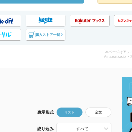
購入ストア一覧
本ページはアフ
Amazon.co.jp 
表示形式
リスト
全文
絞り込み