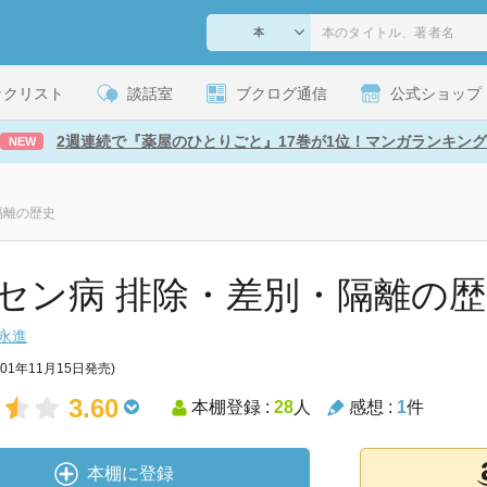
ックリスト
談話室
ブクログ通信
公式ショップ
2週連続で『薬屋のひとりごと』17巻が1位！マンガランキング
NEW
隔離の歴史
セン病 排除・差別・隔離の
永進
001年11月15日発売)
3.60
本棚登録 :
28
人
感想 :
1
件
本棚に登録