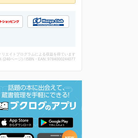
ィリエイトプログラムによる収益を得ています
・本 (240ページ) / ISBN・EAN: 9784000244077