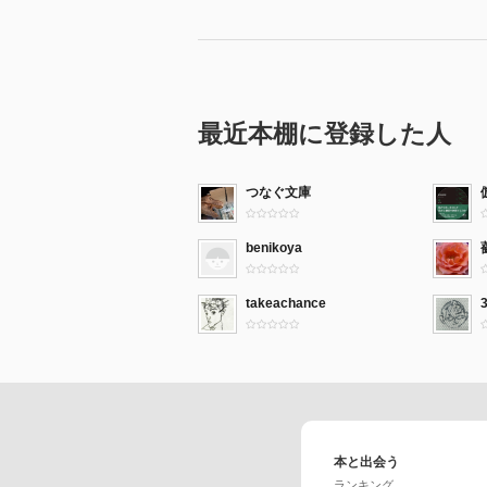
癩の家系と見なされて差別の対象
て物乞いなどで糊口を凌ぐものも
国の対策としては、どちらかとい
変わる。
明治期、国際会議で感染症である
最近本棚に登録した人
国内での移動・居住が自由となる
となっており、途上国の象徴のよ
とを文明国としての「国辱」とと
つなぐ文庫
で現れるのが、一時は「救らいの
張する。毀誉褒貶の激しい人物だ
benikoya
いかに善意から生じていたとして
とにはやはり問題があっただろう。
takeachance
が成立する。光田は全生病院院長
る。
やがて、戦争を控え、優生思想に基
離を定める「癩予防法」が成立す
そして敗戦を挟み、特効薬プロミ
年、隔離を廃止するどころか、隔
本と出会う
も尽力していた。隔離だけではなく
ランキング