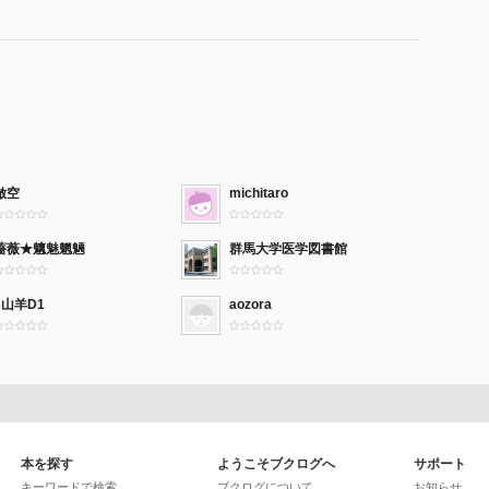
となり、非人集団に属したり、あるいは「放浪癩」とし
あった。
えば長らく放置状態だったのだが、近代になって様相が
ことが確認され、さらに条約締結により、欧米人の日本
。その頃には、らい病は欧米ではあまり見られない疾患
うに考えられてきた。放浪癩者が欧米人の目に触れるこ
らえた政府は、慌てて取り締まりに躍起になった。ここ
倣空
michitaro
父」とも呼ばれた光田健輔である。光田は隔離を強く主
が、癩患者のために尽力したことは間違いなく、但し、
薔薇★魑魅魍魎
群馬大学医学図書館
も、「隔離」を強力に（いささか強引に）押し進めたこ
そうして1907年、「癩予防ニ関スル件」とする法律
3山羊D1
aozora
となり、以後、長く癩医療界の大きな存在であり続け
づく「民族浄化」が叫ばれ始める。1931年、絶対隔
る。
ンが普及してもなお、隔離政策は続いていた。1953
離強化の方向で「らい予防法」改定。光田はこの成立に
本を探す
ようこそブクログへ
サポート
、「優生保護法」（1948年）を根拠とする断種（避
キーワードで検索
ブクログについて
お知らせ