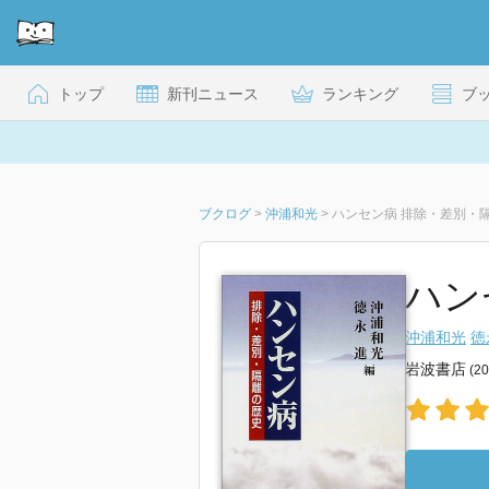
トップ
新刊ニュース
ランキング
ブ
ブクログ
>
沖浦和光
>
ハンセン病 排除・差別・
ハン
沖浦和光
徳
岩波書店
(2