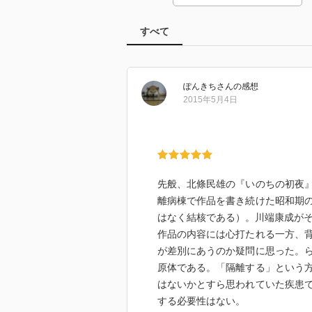
すべて
ぽんきち
さん
の感想
2015年5月4日
先般、北條民雄の『いのちの初夜
離病棟で作品を書き続けた昭和期
はなく結核である）。川端康成が
作品の内容には心打たれる一方、
が差別にあうのか疑問に思った。
原体である。「隔離する」という
はないかとすら思われていた疾患
する必要性はない。