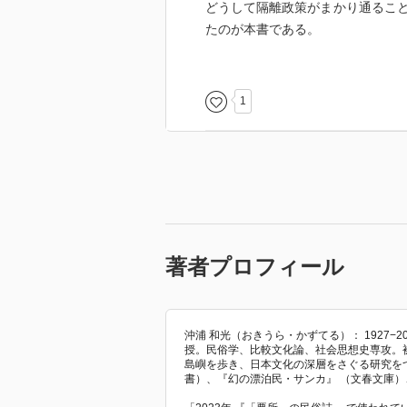
どうして隔離政策がまかり通るこ
たのが本書である。
本書は2001年11月に初版が発行
防法』違憲国家賠償請求訴訟」の
1
は憲法に違反すると認定した。こ
く。
ともかくも5月の判決を受けて、本
１つには、それまで、らい＝ハン
なかったことがある。裏返せばそ
歴史を長引かせてきたことの現れ
本書の特色は、さまざまなバック
著者プロフィール
に、ハンセン病の歴史を振り返っ
複眼的な視点から、この疾患と患
編者はハンセン病の歴史を明らか
っているが、間口は広く、奥行き
沖浦 和光（おきうら・かずてる）： 1927
授。民俗学、比較文化論、社会思想史専攻。
島嶼を歩き、日本文化の深層をさぐる研究を
構成は、「総論」、「差別の歴史
書）、『幻の漂泊民・サンカ』 （文春文庫）
に数編の論考・エッセイを収める