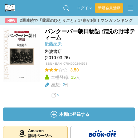
ログイン
新規会員登録
2週連続で『薬屋のひとりごと』17巻が1位！マンガランキング
NEW
バンクーバー朝日物語 伝説の野球テ
ィーム
後藤紀夫
岩波書店
(2010.03.26)
ISBN・EAN:
9784000244558
3.50
本棚登録:
15
人
感想:
2
件
本棚に登録する
Amazon
詳細ページへ