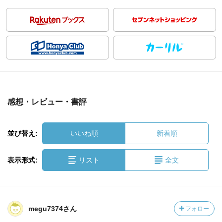
感想・レビュー・書評
並び替え:
いいね順
新着順
表示形式:
リスト
全文
megu7374さん
フォロー