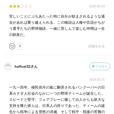
3
2025.04.23
苦しいことにぶちあたった時に自分が励まされるような過
去があれば乗り越えられる。この物語は人種や言語がちが
う選手たちの野球物語。一緒に苦しんで楽しむ仲間は一生
の財産だ。
0
詳細をみる
halfcat32さん
フォロー
2019.05.21
一九一四年、移民排斥の嵐に翻弄されるバンクーバーの日
系カナダ人社会のなかに一つの野球ティームが誕生した。
スピードと堅守、フェアプレーに徹して白人からも絶大な
支持を獲た彼らは、日系人の誇りであった。ティームの誕
生から戦争による突然の消滅、そして戦中・戦後の苦難の