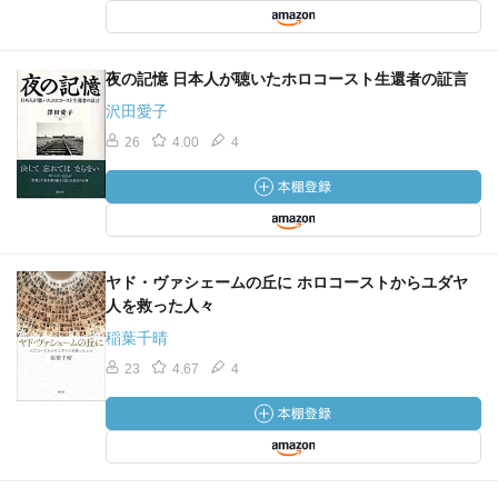
夜の記憶 日本人が聴いたホロコースト生還者の証言
沢田愛子
26
4.00
4
ヤド・ヴァシェームの丘に ホロコーストからユダヤ
人を救った人々
稲葉千晴
23
4.67
4