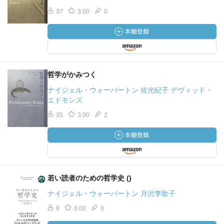
37
3.00
0
哲学がかみつく
ナイジェル・ウォーバートン 佐光紀子 デヴィッド・
エドモンズ
35
3.00
2
若い読者のための哲学史 ()
ナイジェル・ウォーバートン 月沢李歌子
8
0.00
0