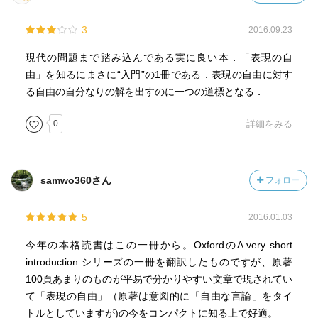
3
2016.09.23
現代の問題まで踏み込んである実に良い本．「表現の自
由」を知るにまさに“入門”の1冊である．表現の自由に対す
る自由の自分なりの解を出すのに一つの道標となる．
0
詳細をみる
samwo360さん
フォロー
5
2016.01.03
今年の本格読書はこの一冊から。OxfordのA very short
introduction シリーズの一冊を翻訳したものですが、原著
100頁あまりのものが平易で分かりやすい文章で現されてい
て「表現の自由」（原著は意図的に「自由な言論」をタイ
トルとしていますが)の今をコンパクトに知る上で好適。