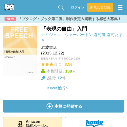
ログイン
新規会員登録
「ブクログ・ブック第二弾」制作決定＆掲載する感想大募集！
NEW
「表現の自由」入門
ナイジェル・ウォーバートン
森村進
森村たま
き
岩波書店
(2015.12.22)
ISBN・EAN:
9784000245258
3.56
本棚登録:
138
人
感想:
12
件
Kindle版
本棚に登録する
Amazon
詳細ページへ