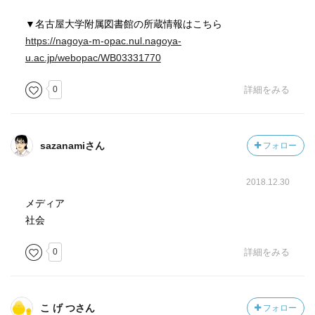
▼名古屋大学附属図書館の所蔵情報はこちら
https://nagoya-m-opac.nul.nagoya-
u.ac.jp/webopac/WB03331770
0
詳細をみる
sazanamiさん
フォロー
2018.12.30
メディア
社会
0
詳細をみる
こ げ つさん
フォロー