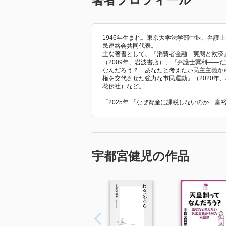
1946年生まれ。東京大学法学部中退、弁護
民連絡会共同代表。
主な著書として、『消費者金融 実態と救済』
（2009年、岩波書店）、『弁護士冥利――
なんだろう？ あなたと考えたい民主主義から
権を交代させた強力な市民運動』（2020年
花伝社）など。
「2025年 『なぜ資産に課税しないのか 
宇都宮健児の作品