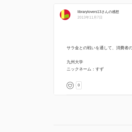
か。自分の家は豊かになっても、
librarylovers13
さん
の感想
2013年11月7日
人間の生き方として卑怯なのでは
こういうことをきっぱり言っての
学生時代、こういうことを言って
サラ金との戦いを通して、消費者
「若い頃は、青臭いこと言ってい
「幼い正義感では食っていけない
九州大学
大人たちはいろいろなエクスキュ
ニックネーム：すず
でも、やり続けた人には、エクス
宇都宮氏が闘う相手は、やくざ、
0
詐欺、悪徳弁護士、メガバンク。
経済的弱者の弱みにつけ込んで、
現在、もっとも時間を取って取り
自ら「反貧困ネットワーク」の代
ます