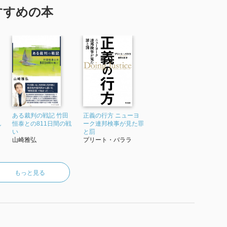
した人々は、自らの殻に閉じこもって悶々としていま
すすめの本
暴自棄になっており、人を傷つけることで苦境への道
たず、親からも見捨てられた彼らの孤独こそが、犯罪を
す。
人たちに連帯の場を提供し、彼らを疑似家族として支え
分もなにかしなければ」と、小さな志の芽を植えつけら
ある裁判の戦記 竹田
正義の行方 ニューヨ
し
恒泰との811日間の戦
ーク連邦検事が見た罪
い
と罰
山崎雅弘
プリート・バララ
もっと見る