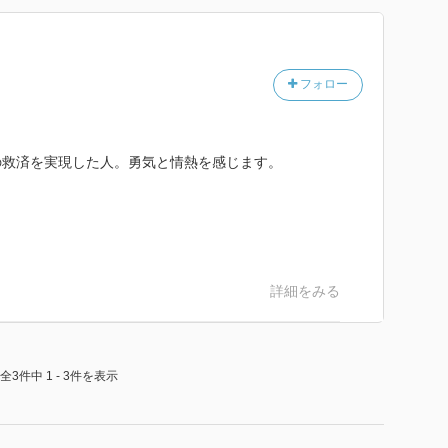
村の人々が貧しいままでいいのか。
ないか。
フォロー
ける大人はすごいと思います。
いても、大人になって翻意する人はたくさんいます。
の救済を実現した人。勇気と情熱を感じます。
た」「世の中のきびしさがわかっていなかった」
」
ーズをします。
キューズは必要ありません。
取立て屋、マルチ商法、オウム真理教、サラ金、カード
詳細をみる
そこからさらに甘い汁を吸い上げようとする連中です。
組んでいるのは、反貧困運動です。
全3件中 1 - 3件を表示
表として奔走し、年越し派遣村では名誉村長を務めてい