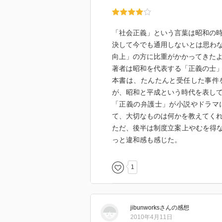
「社会正義」という言葉は昭和の
決して今でも通用しないとは思わ
向上」の方に比重がかかってきた
著者は昭和を代表する「正義の士
本書は、たんたんと受任した事件
が、昭和と平成という時代を表し
「正義の弁護士」が小説やドラマ
て、大切なものは何かを教えてく
ただ、後半は制度立案上やむを得
っと違和感も感じた。
1
jibunworks
さん
の感想
2010年4月11日