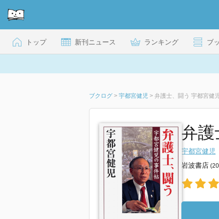
トップ
新刊ニュース
ランキング
ブ
ブクログ
>
宇都宮健児
>
弁護士、闘う 宇都宮健
弁護
宇都宮健児
岩波書店
(2