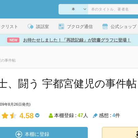
ックリスト
談話室
ブクログ通信
公式ショップ
お待たせしました！「再読記録」が読書グラフに登場！
NEW
児の事件帖
士、闘う 宇都宮健児の事件帖
009年8月26日発売)
4.58
本棚登録 :
47
人
感想 :
4
件
本棚に登録