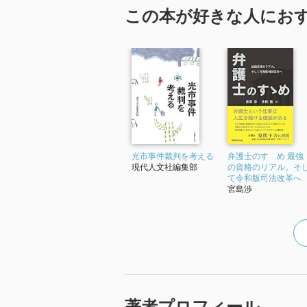
貧困の境遇に陥り、社会から孤立
この本が好きな人にお
す。
暴走する若者もいます。彼らは自
連れを得ようとします。親友をも
生む一つの温床になっているので
反貧困ネットワークは、孤立した
るものなのだそうです。
読み終わって、「微力ながら、自
れる本でした。
光市事件裁判を考える
弁護士のすゝめ 最強
現代人文社編集部
の資格のリアル。そ
て令和版司法改革へ
宮島渉
著者プロフィール