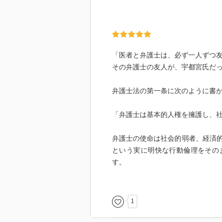
「医者と弁護士は、必ず一人ずつ
その弁護士の友人が、宇都宮氏だ
弁護士法の第一条に次のように書
「弁護士は基本的人権を擁護し、
弁護士の使命は社会的弱者、経済
という実に明快な行動倫理をその
す。
氏がそういう信条を持つに至った
ん。
国東半島の貧しい半農半漁の村に
1
ところ、親戚が学資を出し合って
それを思うと、自分だけが出世コ