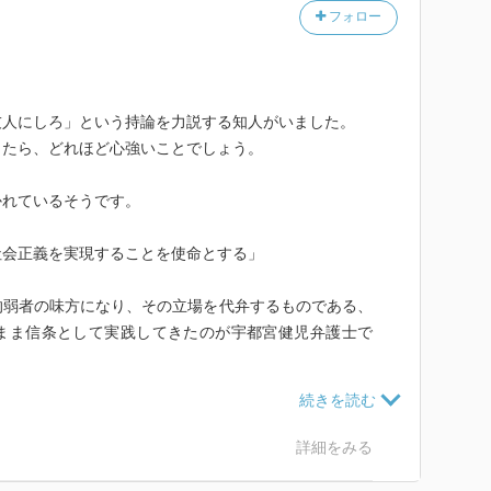
フォロー
友人にしろ」という持論を力説する知人がいました。
ったら、どれほど心強いことでしょう。
かれているそうです。
社会正義を実現することを使命とする」
的弱者の味方になり、その立場を代弁するものである、
まま信条として実践してきたのが宇都宮健児弁護士で
のは、生まれ育った生い立ちなくしては考えられませ
育った彼は、従兄弟や兄弟が中卒か高卒で学業を終わる
詳細をみる
くれたおかげで、東大に入学します。
ースを歩み、エリート官僚や銀行重役になっていいもの