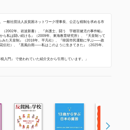
士、一般社団法人反貧困ネットワーク理事長、公正な税制を求める市
（2002年、岩波新書）、『弁護士、闘う 宇都宮健児の事件帖』
だから私は闘い続ける』（2009年、東海教育研究所）、『天皇制って
みた天皇制』（2018年、平凡社）、『韓国市民運動に学ぶ――政
、花伝社）、『黒風白雨――私はこのように生きてきた』（2025年、
富裕税入門』 で使われていた紹介文から引用しています。」