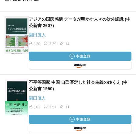
アジアの国民感情 データが明かす人々の対外認識 (中
公新書 2607)
園田茂人
120
3.39
14
不平等国家 中国 自己否定した社会主義のゆくえ (中
公新書 1950)
園田茂人
102
3.57
11