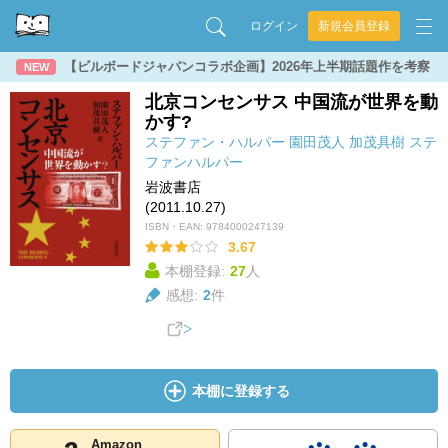
ログイン
新規会員登録
【ビルボードジャパンコラボ企画】2026年上半期話題作を考察
NEW
北京コンセンサス 中国流が世界を動
かす?
ステファン・ハルパー
園田茂人
加茂具樹
ステ
ファンハルパー
岩波書店
(2011.10.27)
ISBN・EAN:
9784000247139
3.67
本棚登録:
27
人
感想:
2
件
本棚に登録する
Amazon