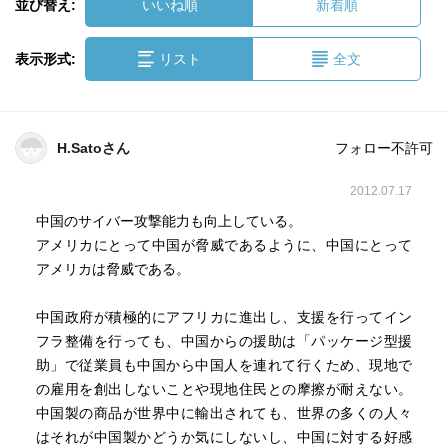
並び替え:
いいね順
新着順
表示形式:
リスト
全文
H.Satoさん
フォロー不許可
2012.07.17
中国のサイバー攻撃能力も向上している。
アメリカにとって中国が脅威であるように、中国にとって
アメリカは脅威である。
中国政府が積極的にアフリカに進出し、支援を行ってイン
フラ整備を行っても、中国からの援助は「パッケージ型援
助」で従業員も中国から中国人を連れて行くため、現地で
の雇用を創出しないことや現地住民との摩擦が耐えない。
中国製の商品が世界中に輸出されても、世界の多くの人々
はそれが中国製かどうか気にしないし、中国に対する好感