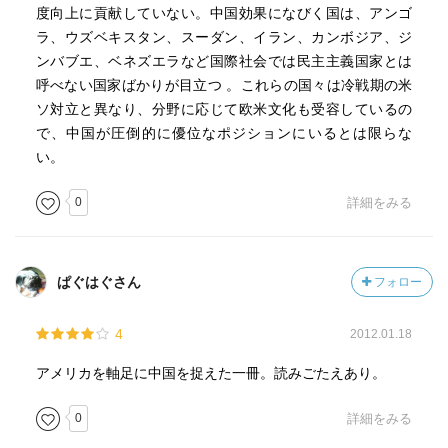
度向上に貢献していない。中国効果になびく国は、アンゴ
ラ、ウズベキスタン、スーダン、イラン、カンボジア、ジ
ンバブエ、ベネズエラなど国際社会では民主主義国家とは
呼べない国家ばかりが目立つ 。これらの国々は冷戦期の米
ソ対立と異なり、分野に応じて欧米文化も受容しているの
で、中国が圧倒的に優位なポジションにいるとは限らな
い。
0
詳細をみる
ぱぐはぐさん
フォロー
4
2012.01.18
アメリカを軸足に中国を捉えた一冊。読みごたえあり。
0
詳細をみる