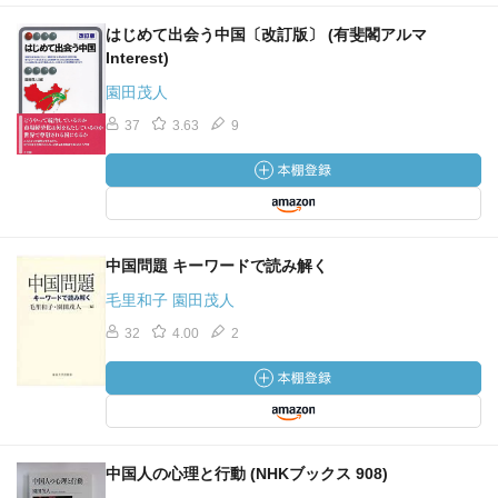
はじめて出会う中国〔改訂版〕 (有斐閣アルマ
Interest)
園田茂人
37
3.63
9
中国問題 キーワードで読み解く
毛里和子 園田茂人
32
4.00
2
中国人の心理と行動 (NHKブックス 908)