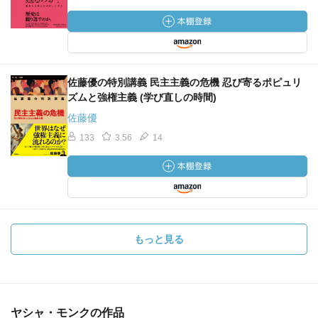
佐藤優の特別講義 民主主義の危機 忍び寄るポピュリ
ズムと強権主義 (学び直しの時間)
佐藤優
133
3.56
14
もっと見る
ヤシャ・モンクの作品