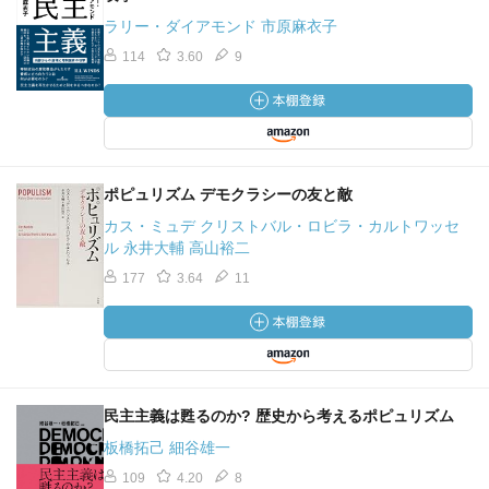
ラリー・ダイアモンド 市原麻衣子
114
3.60
9
ポピュリズム デモクラシーの友と敵
カス・ミュデ クリストバル・ロビラ・カルトワッセ
ル 永井大輔 高山裕二
177
3.64
11
民主主義は甦るのか? 歴史から考えるポピュリズム
板橋拓己 細谷雄一
109
4.20
8