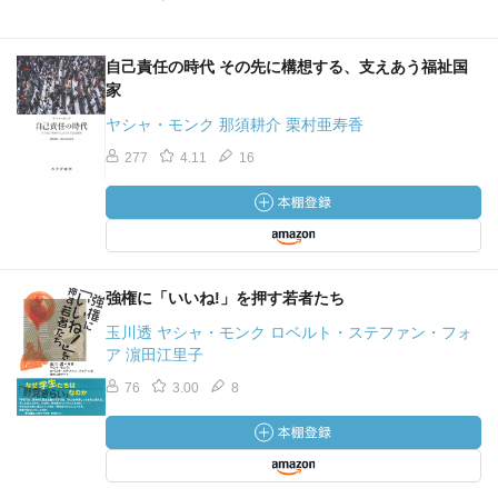
自己責任の時代 その先に構想する、支えあう福祉国
家
ヤシャ・モンク 那須耕介 栗村亜寿香
277
4.11
16
強権に「いいね!」を押す若者たち
玉川透 ヤシャ・モンク ロベルト・ステファン・フォ
ア 濵田江里子
76
3.00
8