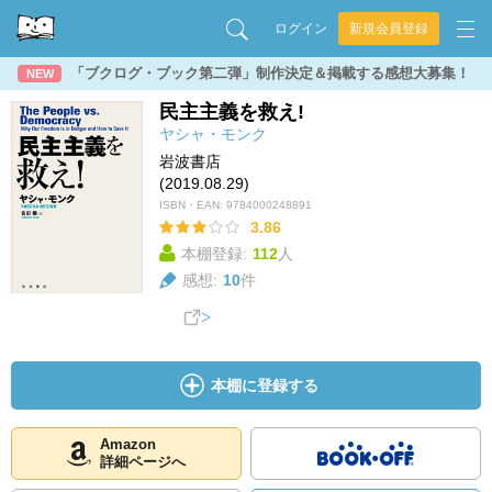
ログイン
新規会員登録
「ブクログ・ブック第二弾」制作決定＆掲載する感想大募集！
NEW
民主主義を救え!
ヤシャ・モンク
岩波書店
(2019.08.29)
ISBN・EAN:
9784000248891
3.86
本棚登録:
112
人
感想:
10
件
本棚に登録する
Amazon
詳細ページへ