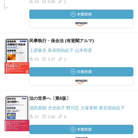
43
0.00
1
民事執行・保全法 (有斐閣アルマ)
上原敏夫 長谷部由起子 山本和彦
43
3.27
2
法の世界へ〔第8版〕
池田真朗 犬伏由子 野川忍 大塚英明 長谷部由起子
37
5.00
9