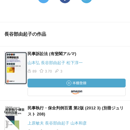
長谷部由起子の作品
民事訴訟法 (有斐閣アルマ)
山本弘 長谷部由起子 松下淳一
89
3.70
3
民事執行・保全判例百選 第2版 (2012 3) (別冊ジュリ
スト 208)
上原敏夫 長谷部由起子 山本和彦