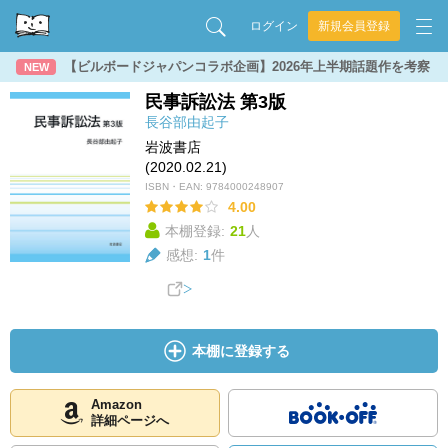
ログイン
新規会員登録
【ビルボードジャパンコラボ企画】2026年上半期話題作を考察
NEW
民事訴訟法 第3版
長谷部由起子
岩波書店
(2020.02.21)
ISBN・EAN:
9784000248907
4.00
本棚登録:
21
人
感想:
1
件
本棚に登録する
Amazon
詳細ページへ