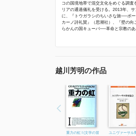
コの国境地帯で混交文化をめぐる調査を
リアの通過儀礼を受ける。2013年、
に、『トウガラシのちいさな旅──ボ
カーノ詩礼賛』（思潮社）、『壁の向
らかんの国キューバ──革命と宗教の
ーダー文学論』（彩流社）、『オリチ
「2022年 『カリブ海の黒い神々 キ
す。」
越川芳明の作品
重力の虹 I (文学の冒
ユニヴァーサル