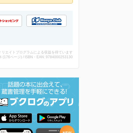
ィリエイトプログラムによる収益を得ています
・本 (176ページ) / ISBN・EAN: 9784000253130