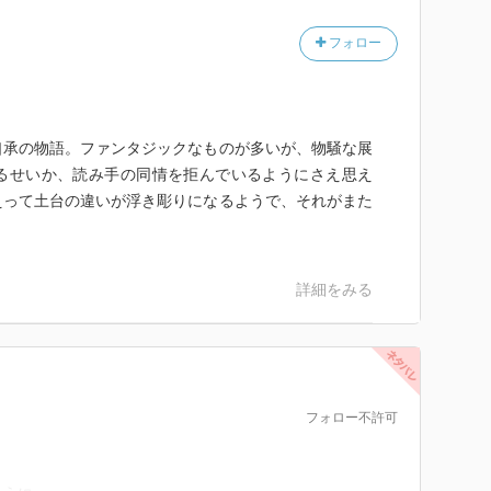
フォロー
口承の物語。ファンタジックなものが多いが、物騒な展
るせいか、読み手の同情を拒んでいるようにさえ思え
えって土台の違いが浮き彫りになるようで、それがまた
き＆四方田犬彦の解説
詳細をみる
）
を綴る予定。
og.com/
フォロー不許可