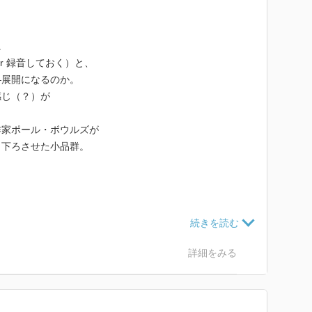
に
r 録音しておく）と、
―展開になるのか。
感じ（？）が
作家ポール・ボウルズが
り下ろさせた小品群。
詳細をみる
貪欲」