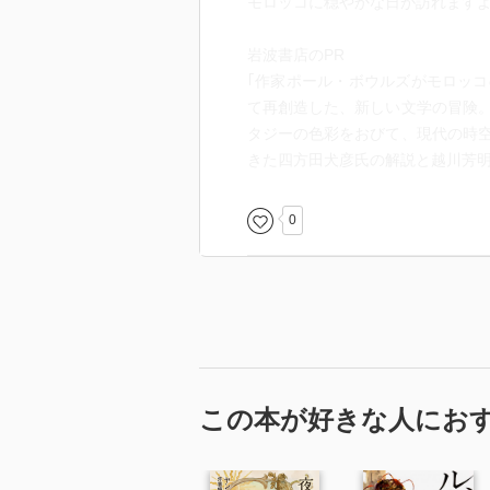
モロッコに穏やかな日が訪れます
岩波書店のPR
｢作家ポール・ボウルズがモロッ
て再創造した、新しい文学の冒険
タジーの色彩をおびて、現代の時
きた四方田犬彦氏の解説と越川芳明
0
この本が好きな人にお