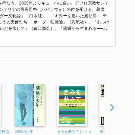
行なう。2009年よりキューバに通い、アフロ宗教サンテ
サンテリアの最高司祭（ババラウォ）の位を受ける。著書
ーダー文化論』（白水社）、『ギターを抱いた渡り鳥──チ
こうの天使たち──ボーダー映画論』（彩流社）、『あっけ
あいだを旅して』（猿江商会）、『周縁から生まれる──ボ
ャ占い』（猿江商会）などがある。
ューバ文化論序説』 で使われていた紹介文から引用していま
野球協
潮騒の少年
きみを夢みて (ちくま
重力の虹 II (文学の冒