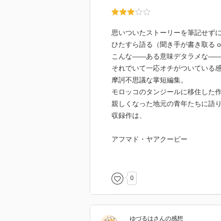
思いついたストーリーを筆記せず
ひたすら語る（聞き手が書き取る o
こんな――ある意味デタラメな―
それでいて一応オチがついている
摩訶不思議な掌短編集。
モロッコのタンジールに移住した
親しくなった地元の青年たちに語
収録作は、
アフマド・ヤアクービー
「魚が魚を食べる夢を見た男」
「ゲーム」
「昨夜思いついたこと」
0
アブドゥッサラーム・ブライシュ
「三つのヒカーヤ：臆病、愚鈍、
「トラック運転手ウマル」
ゆづるは
さん
の感想