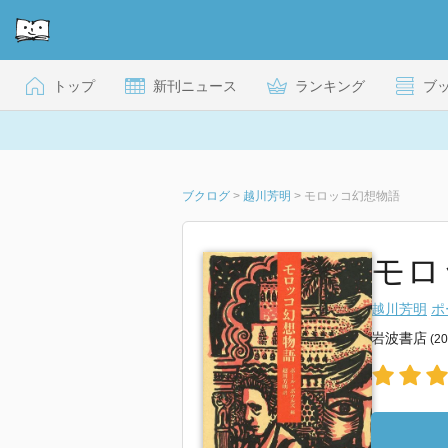
トップ
新刊ニュース
ランキング
ブ
ブクログ
>
越川芳明
>
モロッコ幻想物語
モロ
越川芳明
ポ
岩波書店
(2