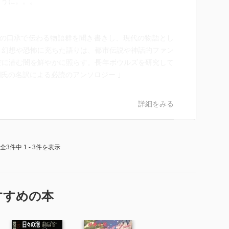
ように。。。
コの口承で伝わる物語群を聞き書きし、現代の物語とし
。幻想や恐怖に充ちた語りは、都市伝説や神話的ファン
空に潜む闇を鮮やかに照らす。長年ボウルズを研究して
氏の名訳による必読のアンソロジー ｣
詳細をみる
全3件中 1 - 3件を表示
すすめの本