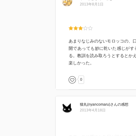
ラルビー・ライヤーシー
2013年8月1日
「異父兄弟」
ムハンマド・ムラーベト
「竪琴」
「ル・フェッラーフ」
「狩猟家サイヤード」
あまりなじみのないモロッコの、
「黒い鳥」
開であっても妙に乾いた感じがす
「蟻」
る。教訓を読み取ろうとするとか
「衣装箱」
楽しかった。
しかし、訳者・越川芳明のあとが
0
による裏話の方が面白かった（！
後でブログにもう少し細かいこと
https://fukagawa-natsumi.hatenabl
猫丸(nyancomaru)
さん
の感想
2013年4月18日