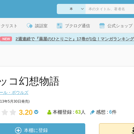
ックリスト
談話室
ブクログ通信
公式ショップ
2週連続で『薬屋のひとりごと』17巻が1位！マンガランキング
NEW
ッコ幻想物語
ール・ボウルズ
013年5月30日発売)
3.20
本棚登録 :
63
人
感想 :
6
件
本棚に登録