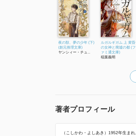
夜の獣、夢の少年 (下)
ルガルギガム 上 黄昏
(創元推理文庫)
の女神と廃墟の都 (フ
ヤンシィー・チュ...
ァミ通文庫)
稲葉義明
著者プロフィール
（こしかわ・よしあき）1952年生ま