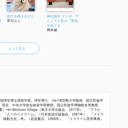
旅する種まきびと
神社巡礼 マンガ・ア
国
早川ユミ
ニメで人気の「聖地」
をめぐる
岡本健
もっと見る
学院地理学博士課程卒業。理学博士。<br>津田塾大学教授、国立民族学
、現在、中央大学総合政策学部教授。国立民族学博物館名誉教授、
br>Bedouin Village（東京大学出版会、1977年）、『アラビ
）、『人々のイスラーム』（日本放送出版協会、1987年）、『イスラ
『「移動文化」考』（岩波書店、1998年）、『イスラーム世界事典』