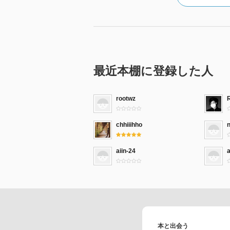
最近本棚に登録した人
rootwz
chhiiihho
aiin-24
a
本と出会う