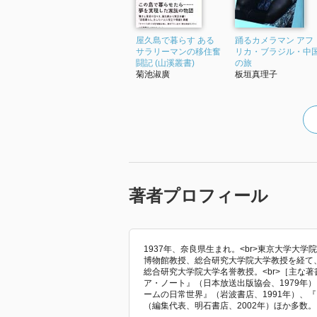
屋久島で暮らす ある
踊るカメラマン アフ
サラリーマンの移住奮
リカ・ブラジル・中
闘記 (山溪叢書)
の旅
菊池淑廣
板垣真理子
著者プロフィール
1937年、奈良県生まれ。<br>東京大学大
博物館教授、総合研究大学院大学教授を経て
総合研究大学院大学名誉教授。<br>［主な著書］<
ア・ノート』（日本放送出版協会、1979年
ームの日常世界』（岩波書店、1991年）、
（編集代表、明石書店、2002年）ほか多数。