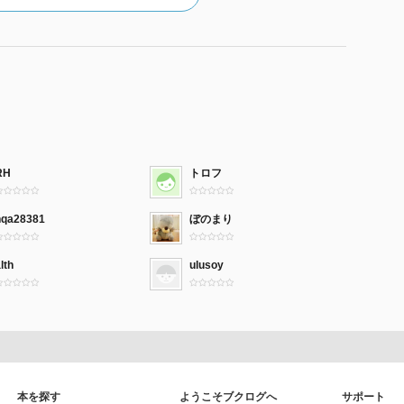
RH
トロフ
nqa28381
ぼのまり
lth
ulusoy
本を探す
ようこそブクログへ
サポート