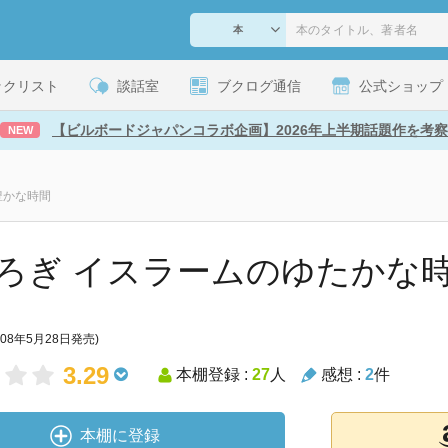
ックリスト
談話室
ブクログ通信
公式ショップ
【ビルボードジャパンコラボ企画】2026年上半期話題作を考察
NEW
豊かな時間
ろぎ イスラームのゆたかな
008年5月28日発売)
3.29
本棚登録 :
27
人
感想 :
2
件
本棚に登録