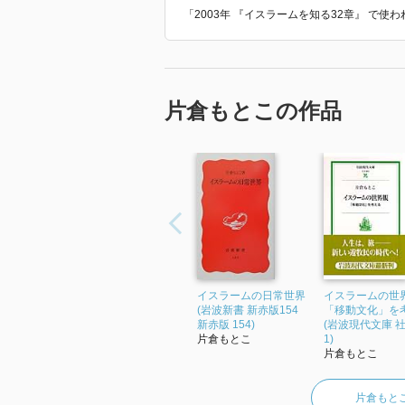
「2003年 『イスラームを知る32章』 で
片倉もとこの作品
イスラームの日常世界
イスラームの世
(岩波新書 新赤版154
「移動文化」を
新赤版 154)
(岩波現代文庫 社
片倉もとこ
1)
片倉もとこ
片倉もと