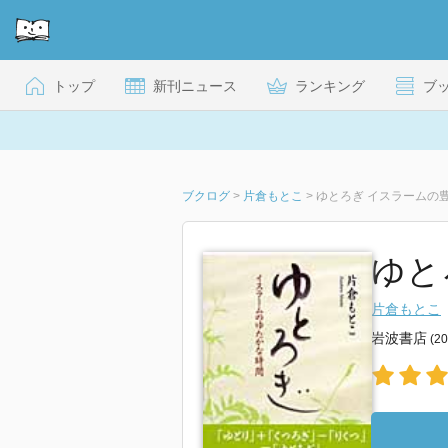
トップ
新刊ニュース
ランキング
ブ
ブクログ
>
片倉もとこ
>
ゆとろぎ イスラームの
ゆと
片倉もとこ
岩波書店
(2