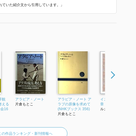
使われていた紹介文から引用しています。」
界観
アラビア・ノート
アラビア・ノート ア
イスラームを知る32
考える
片倉もとこ
ラブの原像を求めて
章
会16
(NHKブックス 356)
ルカイヤ・ワリス...
片倉もとこ
この作品ランキング・新刊情報へ