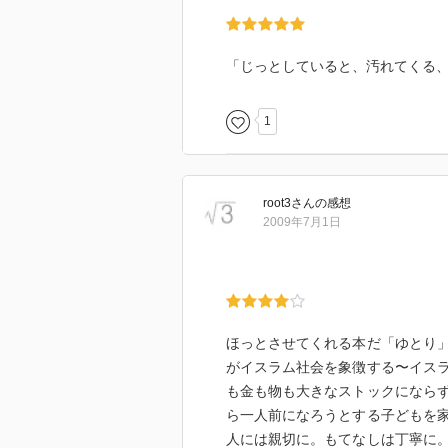
「じっとしていると、汚れてくる
1
root3
さん
の感想
2009年7月1日
ほっとさせてくれる本だ「ゆとり
がイスラム社会を象徴する〜イス
も金も物も大きなストックになら
ら一人前になろうとする子どもを
人には親切に。もてなしは丁寧に