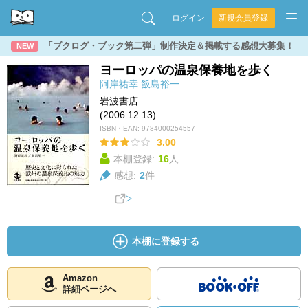
ログイン
新規会員登録
「ブクログ・ブック第二弾」制作決定＆掲載する感想大募集！
NEW
ヨーロッパの温泉保養地を歩く
阿岸祐幸
飯島裕一
岩波書店
(2006.12.13)
ISBN・EAN:
9784000254557
3.00
本棚登録:
16
人
感想:
2
件
本棚に登録する
Amazon
詳細ページへ