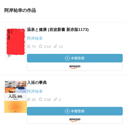
阿岸祐幸の作品
温泉と健康 (岩波新書 新赤版1173)
阿岸祐幸
75
3.14
12
入浴の事典
阿岸祐幸
30
3.00
2