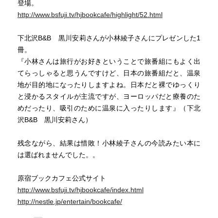
登場。
http://www.bsfuji.tv/hjbookcafe/highlight/52.html
下北沢B&B 黒川安莉さんが小林綾子さんにプレゼンした1
冊。
『小林さんは旅行がお好きということで旅番組にもよく出
てらっしゃると思うんですけど、日本の旅番組だと、温泉
地が目的地になったりしますよね。日本だと裸でゆっくり
と浸かるスタイルが主流ですが、ヨーロッパだと療養のた
めだったり、吸引のために温泉に入ったりします』（下北
沢B&B 黒川安莉さん）
残念ながら、結果は惜敗！小林綾子さんの今読みたい本に
は選ばれませんでした。。
原宿ブックカフェ公式サイト
http://www.bsfuji.tv/hjbookcafe/index.html
http://nestle.jp/entertain/bookcafe/