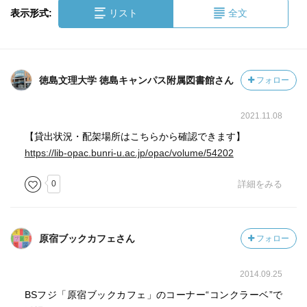
表示形式:
リスト
全文
徳島文理大学 徳島キャンパス附属図書館さん
フォロー
2021.11.08
【貸出状況・配架場所はこちらから確認できます】
https://lib-opac.bunri-u.ac.jp/opac/volume/54202
0
詳細をみる
原宿ブックカフェさん
フォロー
2014.09.25
BSフジ「原宿ブックカフェ」のコーナー“コンクラーベ”で