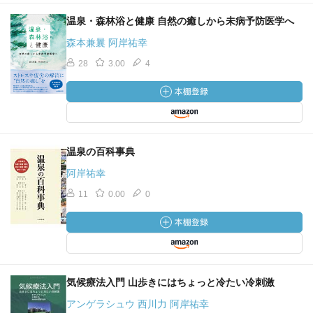
温泉・森林浴と健康 自然の癒しから未病予防医学へ
森本兼曩 阿岸祐幸
28
3.00
4
温泉の百科事典
阿岸祐幸
11
0.00
0
気候療法入門 山歩きにはちょっと冷たい冷刺激
アンゲラシュウ 西川力 阿岸祐幸