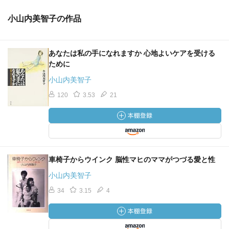
小山内美智子の作品
あなたは私の手になれますか 心地よいケアを受ける
ために
小山内美智子
120
3.53
21
車椅子からウインク 脳性マヒのママがつづる愛と性
小山内美智子
34
3.15
4