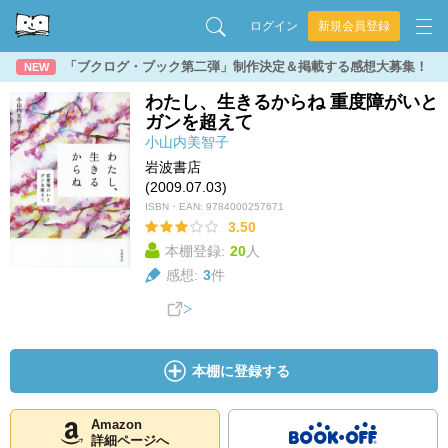
ログイン
新規会員登録
「ブクログ・ブック第二弾」制作決定＆掲載する感想大募集！
NEW
わたし、生きるからね 重度障がいと
ガンを超えて
小山内美智子
岩波書店
(2009.07.03)
ISBN・EAN:
9784000257671
3.50
本棚登録:
20
人
感想:
3
件
本棚に登録する
Amazon
詳細ページへ