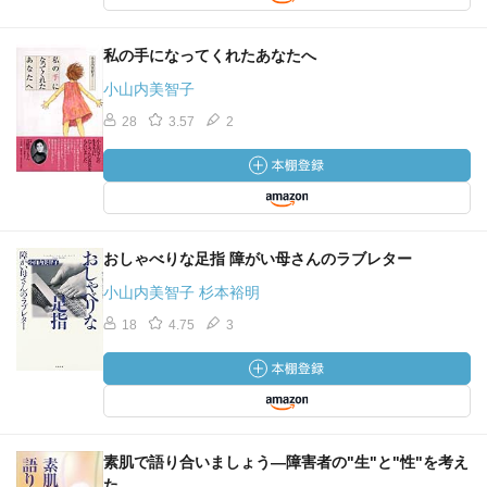
私の手になってくれたあなたへ
小山内美智子
28
3.57
2
おしゃべりな足指 障がい母さんのラブレター
小山内美智子 杉本裕明
18
4.75
3
素肌で語り合いましょう―障害者の"生"と"性"を考え
た