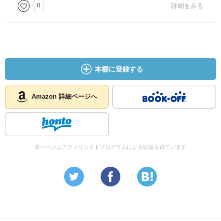
でき、考えさせられる内容も多く、勉強になりました。
0
詳細をみる
生と死、母や息子との関係、介助の実態など障がいをもつ
当事者である著者の心の叫びがリアルに伝わってきて、そ
のなかで健常者と障がい者がお互いのことを思い、それぞ
れが尊重し合うことが一番大事であるということを強く感
本棚に登録する
じました。
Amazon 詳細ページへ
本ページはアフィリエイトプログラムによる収益を得ています