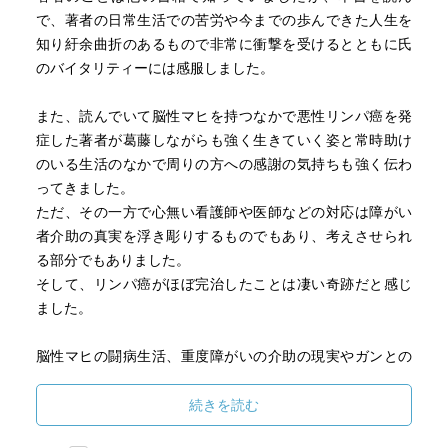
んになれば治療が必要になるのです。
で、著者の日常生活での苦労や今までの歩んできた人生を
小山内さんは、そうした忘れられがちなことをはっきり
知り紆余曲折のあるもので非常に衝撃を受けるとともに氏
と問題提起してくれます。ここには、障害を持つ人からの
のバイタリティーには感服しました。
「こんな問題がある。こういう助けを必要としている」と
いう主張があります。そして同時に、障害者は弱くないと
また、読んでいて脳性マヒを持つなかで悪性リンパ癌を発
いうこと、小山内さんが重い障害を持ちながら、それを跳
症した著者が葛藤しながらも強く生きていく姿と常時助け
ね返す強い人であることも伝わってきます。
のいる生活のなかで周りの方への感謝の気持ちも強く伝わ
本書は治療中に日記のように書かれたもので、ボリウム
ってきました。
もありますし、読むのは少しだけ骨が折れます。しかし、
ただ、その一方で心無い看護師や医師などの対応は障がい
重いテーマがいくつも取り上げられているにもかかわら
者介助の真実を浮き彫りするものでもあり、考えさせられ
ず、読後感はとても爽やかです。気楽に少しずつ読むこと
る部分でもありました。
をおすすめします。
そして、リンパ癌がほぼ完治したことは凄い奇跡だと感じ
ました。
脳性マヒの闘病生活、重度障がいの介助の現実やガンとの
闘い、医師や看護師や秘書やボランティアのヘルパーの方
との関係、黒柳徹子氏や浅野史郎氏など著名人との交流な
続きを読む
どを踏まえた著者のホンネが本書を読むことで知ることが