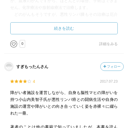
が、血液のがんですから、ほとんどの場合、手術はできま
せん。化学療法や放射線療法で治療します。
どのがんもそうですが、悪性リンパ腫もその治療は厄介
です。化学療法では当然ながら、副作用との戦いになりま
す。健常者でも大変なのですから、脳性マヒという重度の
続きを読む
障害を持つ小山内さんの苦労は推して知るべし。いや、多
くの人には想像すらできないことでしょう。
0
詳細をみる
この闘病記には、その治療の辛さも描かれていますが、
もっと克明に描写されているのは、重度障害の患者を病院
がどのように受け入れているか、あるいはいないのかとい
すぎもったんさん
フォロー
う現実です。これには考えさせられます。そもそも、こう
いった障害を持つ人に対して、がん治療をどのように行う
4
2017.07.23
べきなのか？ 小山内さんは「脳性麻痺者に抗がん剤を打
つということ、データを出すということ、どんな医学的な
障がい者施設を運営しながら、自身も脳性マヒの障がいを
サポートが必要かということをわたしの体を通して医療関
持つ小山内美智子氏が悪性リンパ癌との闘病生活や自身の
係者は考えなければならない。」と記しています。
施設の運営や障がいとの向き合っていく姿を赤裸々に綴ら
正直、僕は身体障害者だってがんになるということを考
れた一冊。
えたこともありませんでした。しかし、考えてみれば、い
え、考えるまでもなく、障害を持つ人もがんになるし、が
著者のことは他の書籍で知っていましたが、本書を読ん