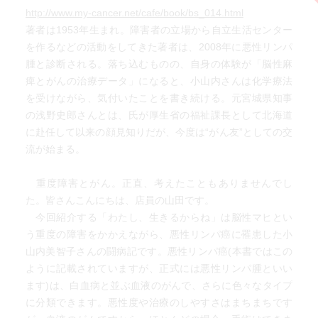
http://www.my-cancer.net/cafe/book/bs_014.html
著者は1953年生まれ。障害者の立場から自立生活センター
を作るなどの活動をしてきた著者は、2008年に悪性リンパ
腫と診断される。落ち込むものの、自身の体験が「脳性麻
痺とがんの治療データ」になると、小山内さんは化学療法
を受けながら、気付いたことを書き続ける。元宮城県知事
の浅野史郎さんとは、氏が厚生省の福祉課長として北海道
に赴任して以来の顔見知りだが、今度は“がん友”としての交
流が始まる。
重度障害とがん。正直、考えたこともありませんでし
た。皆さんこんにちは、店員の山田です。
今回紹介する「わたし、生きるからね」は脳性マヒとい
う重度の障害をかかえながら、悪性リンパ癌に罹患した小
山内美智子さんの闘病記です。悪性リンパ癌(本書ではこの
ように記載されていますが、正式には悪性リンパ腫といい
ます)は、白血病と並ぶ血液のがんで、さらに色々なタイプ
に分類できます。悪性度や治療のしやすさはまちまちです