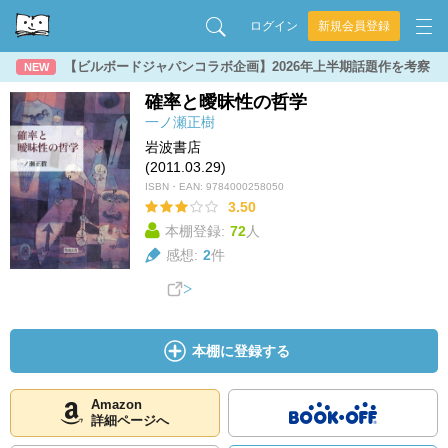
ログイン
新規会員登録
【ビルボードジャパンコラボ企画】2026年上半期話題作を考察
NEW
確率と曖昧性の哲学
一ノ瀬正樹
岩波書店
(2011.03.29)
ISBN・EAN:
9784000258050
3.50
本棚登録:
72
人
感想:
2
件
本棚に登録する
Amazon
詳細ページへ