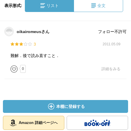
表示形式:
リスト
全文
oikairomeusさん
フォロー不許可
3
2011.05.09
難解．後で読み直すこと．
0
詳細をみる
本棚に登録する
Amazon 詳細ページへ