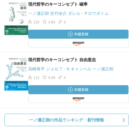
現代哲学のキーコンセプト 確率
一ノ瀬正樹 佐竹佑介 ダレル・P.ロウボトム
125
3.80
6
現代哲学のキーコンセプト 自由意志
高崎将平 ジョセフ・K.キャンベル 一ノ瀬正樹
112
4.00
4
一ノ瀬正樹の作品ランキング・新刊情報