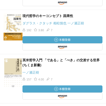
現代哲学のキーコンセプト 因果性
ダグラス・クタッチ 相松慎也 一ノ瀬正樹
192
3.80
7
英米哲学入門 「である」と「べき」の交差する世界
(ちくま新書)
一ノ瀬正樹
157
4.00
7