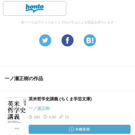
本ページはアフィリエイトプログラムによる収益を得ています
一ノ瀬正樹の作品
英米哲学史講義 (ちくま学芸文庫)
一ノ瀬正樹
290
4.09
15