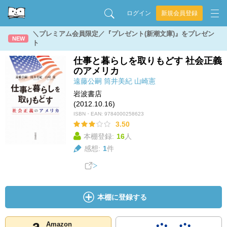
ログイン
新規会員登録
＼プレミアム会員限定／『プレゼント(新潮文庫)』をプレゼン
NEW
ト
仕事と暮らしを取りもどす 社会正義
のアメリカ
遠藤公嗣
筒井美紀
山崎憲
岩波書店
(2012.10.16)
ISBN・EAN:
9784000258623
3.50
本棚登録:
16
人
感想:
1
件
本棚に登録する
Amazon