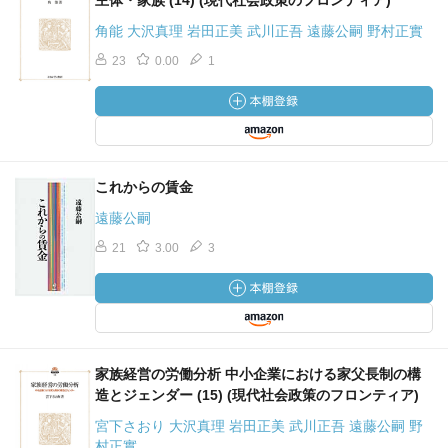
主体・家族 (14) (現代社会政策のフロンティア)
角能 大沢真理 岩田正美 武川正吾 遠藤公嗣 野村正實
23
0.00
1
これからの賃金
遠藤公嗣
21
3.00
3
家族経営の労働分析 中小企業における家父長制の構
造とジェンダー (15) (現代社会政策のフロンティア)
宮下さおり 大沢真理 岩田正美 武川正吾 遠藤公嗣 野
村正實