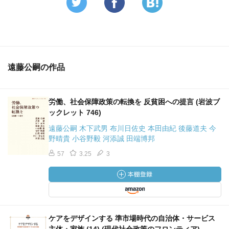
遠藤公嗣の作品
労働、社会保障政策の転換を 反貧困への提言 (岩波ブ
ックレット 746)
遠藤公嗣 木下武男 布川日佐史 本田由紀 後藤道夫 今
野晴貴 小谷野毅 河添誠 田端博邦
57
3.25
3
ケアをデザインする 準市場時代の自治体・サービス