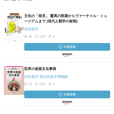
文化の「発見」 驚異の部屋からヴァーチャル・ミュ
ージアムまで (現代人類学の射程)
吉田憲司
48
4.50
2
世界の仮面文化事典
吉田憲司 国立民族学博物館
33
0.00
3