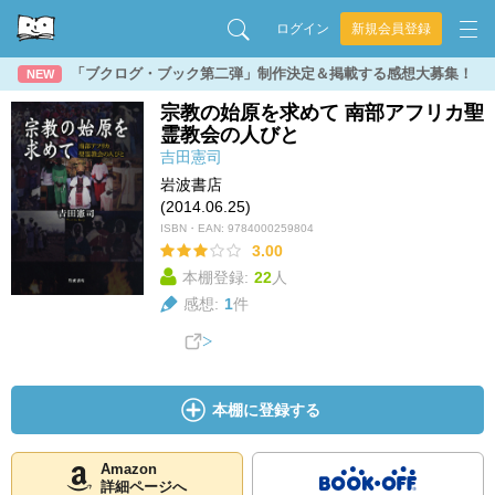
ログイン
新規会員登録
「ブクログ・ブック第二弾」制作決定＆掲載する感想大募集！
NEW
宗教の始原を求めて 南部アフリカ聖
霊教会の人びと
吉田憲司
岩波書店
(2014.06.25)
ISBN・EAN:
9784000259804
3.00
本棚登録:
22
人
感想:
1
件
本棚に登録する
Amazon
詳細ページへ