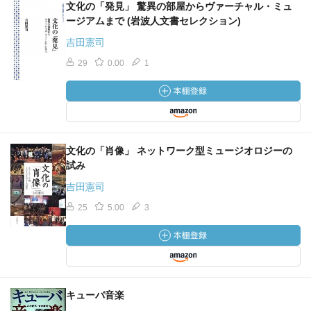
文化の「発見」 驚異の部屋からヴァーチャル・ミュ
ージアムまで (岩波人文書セレクション)
吉田憲司
29
0.00
1
文化の「肖像」 ネットワーク型ミュージオロジーの
試み
吉田憲司
25
5.00
3
キューバ音楽